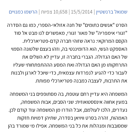
שמואל ברנשטיין
| 15/5/2014 | 10,658 צפיות |
הרשמו כמנויים
הסרט "אנשים כתומים" של חנה אזולאי-הספרי, כמו גם הסדרה
"זגורי אימפריה" של מאור זגורי, מאפשרים לנו מבט אל סוד
הקסם המרוקאי: נראה שזוהי חברה קדם-פטריארכלית.
האספקט הנשי, הוא הדומיננטי בה, וזהו בעצם שלטונה הסמוי
של האם הגדולה. הגברי בחברה זו, עדיין לא השלים את
התרחקותו מן האם הגדולה ואת המסע הההתפתחותי שעליו
לעבור כדי להגיע לנפרדות עצמאית, כדי שיוכל לארגן ולבנות
את התרבות, לעצבה כמבנה פטריארכלי מפותח.
המשפחה היא עדיין רחם עוטפת, בה מסתופפים בני המשפחה
במעין אחווה אינססטואוזית: שני הסבים, אבות המשפחה,
נעדרים, הלכו לעולמם, אבל הודרו מן המשפחה עוד קודם לכן.
האמהות, זהרה בסרט וויויאן בסדרה, שתיהן דמויות חזקות
שמסובבות ומנהלות את כל בני המשפחה. אפילו מי שמורד בהן