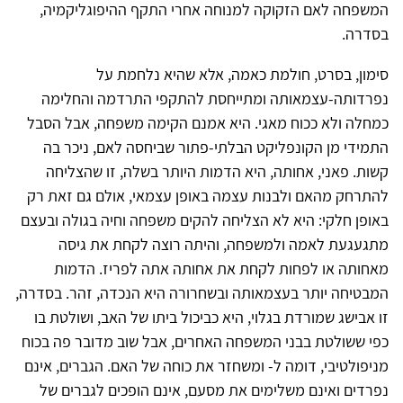
המשפחה לאם הזקוקה למנוחה אחרי התקף ההיפוגליקמיה,
בסדרה.
סימון, בסרט, חולמת כאמה, אלא שהיא נלחמת על
נפרדותה-עצמאותה ומתייחסת להתקפי התרדמה והחלימה
כמחלה ולא ככוח מאגי. היא אמנם הקימה משפחה, אבל הסבל
התמידי מן הקונפליקט הבלתי-פתור שביחסה לאם, ניכר בה
קשות. פאני, אחותה, היא הדמות היותר בשלה, זו שהצליחה
להתרחק מהאם ולבנות עצמה באופן עצמאי, אולם גם זאת רק
באופן חלקי: היא לא הצליחה להקים משפחה וחיה בגולה ובעצם
מתגעגעת לאמה ולמשפחה, והיתה רוצה לקחת את גיסה
מאחותה או לפחות לקחת את אחותה אתה לפריז. הדמות
המבטיחה יותר בעצמאותה ובשחרורה היא הנכדה, זהר. בסדרה,
זו אבישג שמורדת בגלוי, היא כביכול ביתו של האב, ושולטת בו
כפי ששולטת בבני המשפחה האחרים, אבל שוב מדובר פה בכוח
מניפולטיבי, דומה ל- ומשחזר את כוחה של האם. הגברים, אינם
נפרדים ואינם משלימים את מסעם, אינם הופכים לגברים של