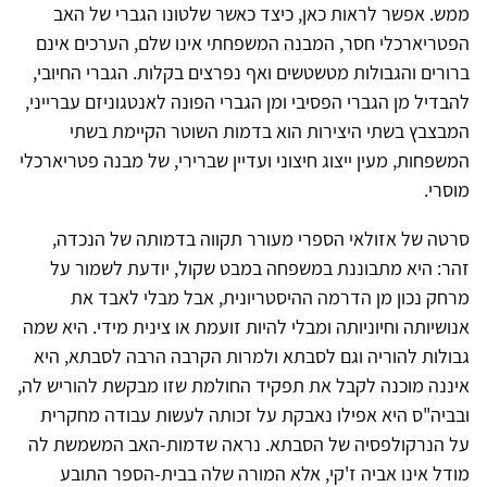
ממש. אפשר לראות כאן, כיצד כאשר שלטונו הגברי של האב
הפטריארכלי חסר, המבנה המשפחתי אינו שלם, הערכים אינם
ברורים והגבולות מטשטשים ואף נפרצים בקלות. הגברי החיובי,
להבדיל מן הגברי הפסיבי ומן הגברי הפונה לאנטגוניזם עברייני,
המבצבץ בשתי היצירות הוא בדמות השוטר הקיימת בשתי
המשפחות, מעין ייצוג חיצוני ועדיין שברירי, של מבנה פטריארכלי
מוסרי.
סרטה של אזולאי הספרי מעורר תקווה בדמותה של הנכדה,
זהר: היא מתבוננת במשפחה במבט שקול, יודעת לשמור על
מרחק נכון מן הדרמה ההיסטריונית, אבל מבלי לאבד את
אנושיותה וחיוניותה ומבלי להיות זועמת או צינית מידי. היא שמה
גבולות להוריה וגם לסבתא ולמרות הקרבה הרבה לסבתא, היא
איננה מוכנה לקבל את תפקיד החולמת שזו מבקשת להוריש לה,
ובביה"ס היא אפילו נאבקת על זכותה לעשות עבודה מחקרית
על הנרקולפסיה של הסבתא. נראה שדמות-האב המשמשת לה
מודל אינו אביה ז'קי, אלא המורה שלה בבית-הספר התובע