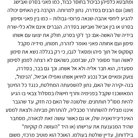
ומתבטא כלפיהן כביכול בחוסר כבוד, כמו פאני בסרט ואבישג
(שוג) וגם הבנים בסדרה, נתון למרותה. הקרבה בין האחים יכולה
להגיע ליחסי אהבה-שנאה פרומי-גבולות – כמו בין פאני וסימון
בסרט או בין אביאל ואבישג בסדרה. הגברים אינם אלא כלי-שרת
בידיה של האשה-אם: כך ז'קי בסרט, חולק את יצועו עם אשתו
סימון ועם אחותה פאני ואומר לזהרה, חמותו, מידיה מקבל
קוסקוס אל תוך פיהו ומסאז' לגבו, כי רק בגללה נשא את סימון
לאשה ועוד מסופר לנו, שבזמנו, כשהאם לא רצתה לממן לסימון
מסעדה, הוא חבר אליה ולא אל אשתו. וכך גם בבר, בסדרה,
צועק ומאיים אבל נכנע לויויאן אשתו ואפילו אביאל, 'הנימול',
בנה-יקירה של האם, נתון להשפעתה המחלטת, כנגד כל החינוך
המאושכנז שקבל בפנימיה וחרף חישולו במסלול צבאי בו הגיע
להיות מסו"ל תותחנים. שלטונה של האם כה חזק, עד שהגבר
איננו מצליח להשתחרר מכבליה, להתרחק מביתה ולצאת למסע
האינדיבידואציה שלו, או גם כאשר עושה זאת לכאורה, מסתבר
שהיד המנענעת את ערישתו (או היד "העושה לו קוקיות"
בילדותו), עדיין שולטת בעולמו. האוכל הוא מוטיב מרכזי, משום