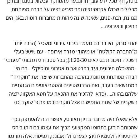
בוטה, חף מכל ידע עובדתי ונבער מהמחקר עכשווי, בסגנון ובתוכן
מכלילים שכולו אקזוטיזציה ופרימיביטיזציה על חברה מפותחת,
מגוונת, רבת-פנים, שאינה שונה מהותית מחברות דומות באגן הים
התיכון ובאירופה...
יהודי מרוקו היו ברובם מעמד בינוני עירוני ומשכיל (הרבה יותר
מ״החברה הקולטת״ או מיהודי מזרח אירופה - עם 90% בעלי
השכלה תיכונית בגילאים 20-30!!!); בכל סטנדרט תרבותי ״מערבי״
- מהשכלה תיכונית ועד רפרטואר תיאטרוני ומוסיקלי - הם היו
חברה מפותחת ומגוונת בהרבה מהחברות שייצרו את ״חוקריה״
המתנשאים בעבר, ואת הברנשטיינים והסטריאוטיפים הגזעניים
שלהם בהווה.... (כדאי להזכיר את ההכאה על חטא האקזוטיזציה
השקרית של שנות החמישים אצל חוקרים כמו פרופ׳ שוקד וכו)
אלא שאילו היה מדובר בדיון תאורטי, אפשר היה להסתפק בכך
שהכותב הידען בתחומו המקצועי מביך את עצמו בבורותו ביחס
להיסטוריה ולסוציולוגיה; לצערנו ולדאבוננו, תפיסות אלה תורגמו