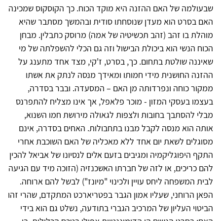
שבעולמה של האם ההזנה היא מוקד הכוח. כך הקוסקוס שמכינה
האם בסרט הוא מעדן שנוסחתו סודית ובהמשך מסתבר שהיא
מוהלת בו זהב (זהב תכשיטיה של אמה) מרוסק כתבלין. מבחן
הכוח הנשי הוא ביכולת הבישול וזה גם הכלי להשפלתה של מי
שאיננה שולטת בתחום. כך, בסרט, ז'קי, מצד אחד מתענג על
ההזנה החושנית מידי חמותו ומאידך מנסה לנתק את אשתו
ממקור כוחה ונפרדותה מן האם – המסעדה. ובבר בסדרה,
בעצמו בעסקי המזון - מוכר פלאפל, אך אינו מצליח להתפרנס
מבלי להסתבך בחובות ולצפות לגאולה מירושת חמו השנוא,
אותה הוא מנסה לקבל מבנו בתחבולות. האחים בסדרה, אינם
מסוגלים לשאת יום אחד ללא מאכליה של האם השוכבת אחרי
התקף היפוגליקמיה ומגיבים בזעם אלים לנסיונו של אביאל להכין
להם כריכים, או לזה של חברתו האשכנזיה (הזוכה מיד עם הגיעה
לבית המשפחה ליחס עויין ולכינוי "מיונז") לבשל להם ארוחה.
הפאן הרוחני, שעליו אמון הגבר בפטריארכט המתקדם, שהרי זהו
הביטוי העליון של המרכיב הגברי בתודעה, נשלט גם הוא בידי