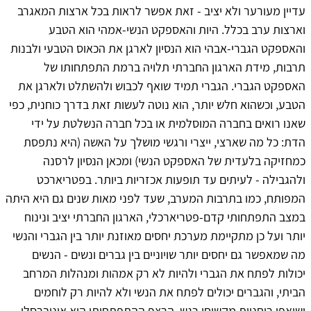
עדיין מעורער ולא יציב - זאת אפשר לראות בכל ארצות המאגרב
וארצות ערב בכלל. היות והאספקט הנשי-אמהי הוא הטבע
והאספקט הגברי-אבהי הוא הנסיון לארגן את הכאוס הטבעי ולבנות
תרבות, מידת הארגון החברתי תלויה ברמת התפתחותו של
האספקט הגברי. הגברי תמיד שואף לכבוש ולהשתלט ולארגן את
הטבע, וכשהוא חלש יותר, הוא נוטה לעשות זאת בדרך כוחנית, כפי
שאנו רואים בחברה המוסלמית או בכל חברה הנשלטת על ידי
הדת: כל מה שארצי, ייצרי ורגשי מושלך על האשה (היא נתפסת
כמחזיקה בלעדית של האספקט הנשי) ומכאן הנסיון לרסנה
ולהגבילה - לעיתים עד תופעות אכזריות ביותר. בפטריארכט
המפותח, כמו בתרבות המערב, שעד לפני מאות שנים גם היא היתה
במצב התפתחותי קדם-פטריארכלי, הארגון החברתי יציב ונינוח
יותר ועל כן מתקיימת מערכת יחסים מאוזנת יותר בין הגברי והנשי
מה שמאפשר גם יחסים יותר שויוניים בין גברים ונשים - הנשים
יכולות לפתח את הגברי ולהיות לא רק אמהות ומנהלות המרחב
הביתי, והגברים יכולים לפתח את הנשי ולא להיות רק לוחמים
ושואפי רוחניות מקשיחי רגש. הרצף ההתפתחותי הוא אוניברסלי