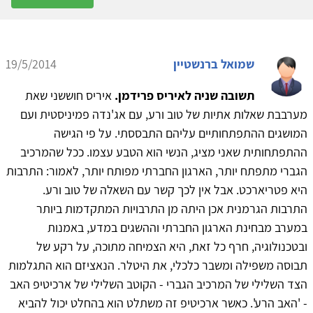
שמואל ברנשטיין
19/5/2014
תשובה שניה לאיריס פרידמן.
איריס חוששני שאת
מערבבת שאלות אתיות של טוב ורע, עם אג'נדה פמיניסטית ועם
המושגים ההתפתחותיים עליהם התבססתי. על פי הגישה
ההתפתחותית שאני מציג, הנשי הוא הטבע עצמו. ככל שהמרכיב
הגברי מתפתח יותר, הארגון החברתי מפותח יותר, לאמור: התרבות
היא פטריארכט. אבל אין לכך קשר עם השאלה של טוב ורע.
התרבות הגרמנית אכן היתה מן התרבויות המתקדמות ביותר
במערב מבחינת הארגון החברתי וההשגים במדע, באמנות
ובטכנולוגיה, חרף כל זאת, היא הצמיחה מתוכה, על רקע של
תבוסה משפילה ומשבר כלכלי, את היטלר. הנאציזם הוא התגלמות
הצד השלילי של המרכיב הגברי - הקוטב השלילי של ארכיטיפ האב
- 'האב הרע'. כאשר ארכיטיפ זה משתלט הוא בהחלט יכול להביא