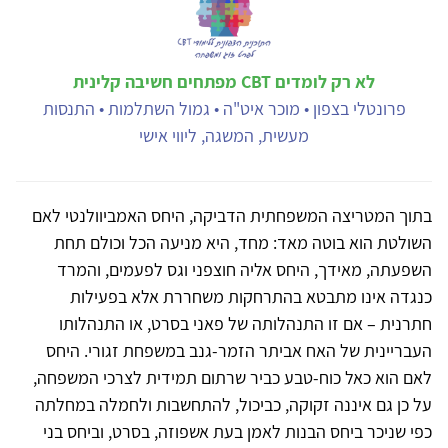
לא רק לומדים CBT מפתחים חשיבה קלינית
פרונטלי בצפון • מוכר איט"ה • גמול השתלמות • התנסות
מעשית, המשגה, ליווי אישי
בתוך המטריצה המשפחתית הדביקה, היחס האמביוולנטי לאם
השולטת הוא בוטה מאד: מחד, היא מניעה הכל וכולם תחת
השפעתה, מאידך, היחס אליה חוצפני וגס לפעמים, והמרד
כנגדה אינו מתבטא בהתרחקות משחררת אלא בפעילות
חתרנית – אם זו התנהלותה של פאני בסרט, או התנהלותו
העבריינית של האח אביתר הזמר-גנב במשפחת זגורי. היחס
לאם הוא כאל כוח-טבע כביר שרתום תמידית לצרכי המשפחה,
על כן גם איננה זקוקה, כביכול, להתחשבות ולחמלה במחלתה
כפי שניכר ביחס הבנות לאמן בעת אשפוזה, בסרט, וביחס בני