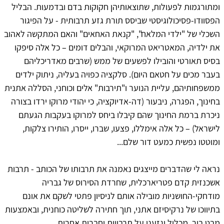
ומתורגמות לפעולות, שתוצאותיהן חקוקות בדם ובדמעות. הבליל
הפסוודו-פסיכולוגיסטי שביסס תורת גזע תרבותית - על הפיגור
השכלי של "ילדי המלאח", "קנאת האחאים" והאם המתקשה לאהוב
את ילדיה, המאטריאט המרוקאי, והבלים דומים – כל אלה סיפקו
בסיס תאורטי והובילו לפשעים של ממש (שרבים מאדריכליהם
בעבר מכים על חטאם היום). סלקציה כפויה בעליה, ניתוק ילדים
ממשפחותיהם, עליית הנוער ו"תירבות" אלים וכוחני, הסללה אתנית
בחינוך, הפגרה, ניבעור (דה-אדיוקציה, כי יהודי מרוקו ירדו בצורה
ניכרת ברמת החינוך שהם קיבלו ביחס למרוקו בעקבות הגעתם
לישראל) – כל אלה אימללו, פצעו, שברו, ייסרו, הותירו צלקות,
ומוטטו נפשית כמעט דור שלם...
נראה לי שהדברים מייצגים נאמנה את תרבותו של הכותב - תרבות
אשכנזית קדם פטריארכלית, שחרדת הסירוס של גבריה
מודחקי-החושניות מובילה אותם לניסיון פתטי לשקם את אונם
בתיווכו של נרקיסיזם אתני, תוך חתירה לשליטה כוחנית, ובאמצעות
מבט בור, מכליל וגזעני על תרבויות וחברות אחרות