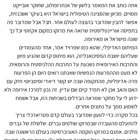
אתה כותב את המאמר בלשון של אנתרופולוג, שחוקר אובייקט
מסויים. מכיוון שהסצינה הטיפולית בישראל היא בעיקר אשכנזית,
אפשר להבין שמדובר בהצצה לעולם אחר. חבל אבל שמדובר פה
בתפיסה אוריינטליסטית שרואה את מרוקו כמקום אקזוטי וכל כך
שונה מישראל או מאירופה.
המיתוס האדיפלי, שהוא כמו שפרויד אמר, אחד מהעמודים
שעליהם יושבת הפסיכואנליזה, הוא מיתוס קדום שהגיע מיוון
והתרבות האירופאית נשנעת על התרבות ההלניסטית והרומאית.
לא מעט מההפרעות הנפשיות שאנחנו רואים היום הן הפרעות
פרה-אדיפליות, מהתקופה שבה יש קשר דיאדי וסימביוטי חזק עם
האם והאב אכן לא תמיד קיים שם עדיין. זה נכון למרכז אירופה ולא
ידוע לי על מחקר שמראה הבדלים בשכיחות הזו, אבל אשמח
לשמוע ממך על נתונים אחרים.
בכל מקרה: כדי לטעון שמדובר בעולם קדם פטריארכלי צריך
להתעלם מהעובדה שבמרוקו שולטים גברים. שלשלת של גברים
מלכים. אמנם במרוקו הוקמה האוניברסיטה בעולם הראשונה שבה