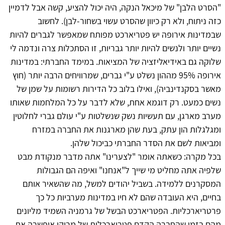
"הסרט הלבן" של מיכאל הנקה, היה יכול להציע, קשה אבל לדמיין
כזה ניתוח, ולא רק כיוון שהסרט עשוי בשחור-לבן). לחשוב
שבמדינות אירופה יש פטריארכט מפותח שמאפשר לגברים להיות
נשיים יותר ולנשים להיות יותר גבריות, זו הסתכלות צרה ונדמה לי
שלוקה גם באידיאליזציה של המציאות. במימד החברתי: במדינות
אירופה 95% מההון נשלט ע"י גברים, שמרוויחים הרבה יותר (חוץ
מאשר בסקנדינביה), ואילו בלוב כל הדירות רשומות על שמן של
נשים כמעט. רק דוגמא אחת, שלא לדבר על כל המלחמות שאותו
מערב מארגן, עם תעשיות נשק שנשלטות ע"י עולם גברי לחלוטין
ומגלגלות הון עתק, בעת שהן מארגנות את החברה במזרח
ומביאות לשם את הסדר החברתי כביכול שלהן.
בכל מקרה: כשאתה אומר "לצערינו" אתה מדבר מנקודת מבט
שלפיה אתה מחליט מי שייך ל"אנחנו" ואיפה הם הגבולות
המסקרנים ללמידה. בשביל יהודים למשל, מה שהשאיר אותם
בחיים, היא העובדה שהם לא חיו במדינות מערביות כל כך
פרטריארכליות. הפטריארכט הבשל של גרמניה השמיד מליונים
מהם בזמן שהחברה הקדם פטריארכלית של מרוקו איפשרה את