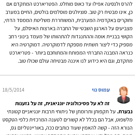
להרס ולנסיגה אפילו עד כאוס מוחלט. הפטריארכט המתקדם אם
כן, אינו מבטיח רק טוב. סוציולגים מוסלמים בולטים, החיים במערב
וחוקרים באקדמיה המערבית, המשוחררת משליטת הממסד הדתי,
מצביעים על הארגון השבטי של החברה בארצות האיסלם, על
הקושי בבניית אומה וההתנגדות להתהוותו של מעמד בינוני רחב
מספיק כדי ליצור תשתית מספקת לדמוקרטיה. דמוקרטיה היא
כנראה המבנה החברתי המפותח והמתוחכם ביותר - פטריארכט
מתקדם, וגם היא כידוע לנו איננה מבטיחה עולם שכולו טוב.
עמוס נוי
18/5/2014
זה לא על פסיכולוגיה יונגיאנית, זה על גזענות
נבערת.
על תקפותן ותרומתן של ניתוחי תרבות יונגיאניים קטונתי
מלשפוט, אבל הם בכלל לא קשורים לטענה המרכזית כלפי הטקסט
הנורא הזה - קשה להאמין שעוד כותבים ככה, באוריינטליזם גס,