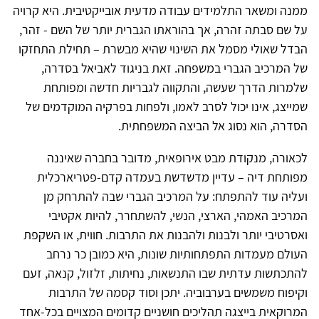
ממנה ומשאר התלמידים עבודה מדעית אובייקטיבית. היא קרויה
על שם סבתה זהרה, אך בהוראתו הגברית יותר של השם - זהר,
הבדל שאולי מסמל את השינוי שהיא מבשרת – תחילת התחזקו
של המרכיב הגברי במשפחה. זאת בניגוד לאביאל בסדרה,
שלמרות הדרך שעשה, והתקווה לגבריות חדשה ומפותחת
שמייצג, אינו יכול לסרב לאמו, ולפחות בפרקיה המוקדמים של
הסדרה, הוא נסוג אל הביצה המשפחתית.
לכאורה, מנקודת מבט אירופאית, מדובר בחברה שאיננה
מפותחת דיה – עדיין מדשדשת בעמדה קדם-פטריארכלית
ועליה עוד להתפתח: על המרכיב הגברי שבה להתרחק מן
המרכיב האמהי, הארצי, הנשי, להשתחרר, להיות אקטיבי
ואסרטיבי יותר ולבנות ולהבנות את התרבות. חווית, או השקפת
העולם מעמדות התפתחותיות שונות, היא כמובן כר נרחב
להתכתשות עדתית שבו התנשאות, נחיתות, זלזול, קנאה, זעם
וקיפוח משמשים בערבוביה. יתכן וסוד קסמה של התרבות
המרוקאית בייצגה תהליכים חושניים קדומים המצויים בכל-אחד