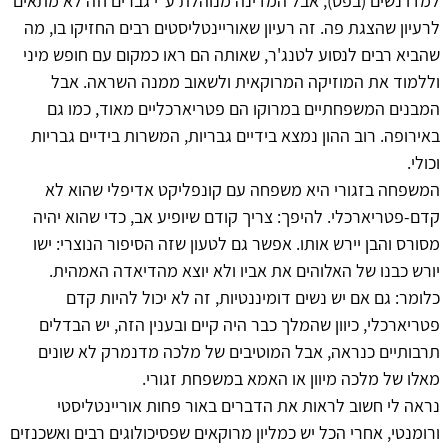
למדו נשים (בפס), אבל המדינה מנוהלת ע"י גברים וזה לא מתאים
לרעיון שהצגת פה. זה רעיון שאוריינטליסטים רבים החזיקו בו, מה
שהביא רבים לנסוע לטנג'ר, שאותה הם ראו כמקום עם חופש מיני
וללמוד את המוזיקה המרוקאית ולשאוב ממנה השראה. אבל
המבנים המשפחתיים במרוקו הם פטריארכליים מאוד, כמו גם
באירופה. רוב ההון נמצא בידיים גבריות, המשרות בידיים גבריות
וכולי.
המשפחה בזגורי היא משפחה עם קונפליקט אדיפלי שהוא לא
קדם-פטריארכלי. להיפך: צריך קודם שיופיע אב, כדי שהוא יהיה
מסורס והבן יירש אותו. אפשר גם לטעון שזה הסיפור הנוצרי: ישו
יורש כבנו של האלוהים את אביו ולא יוצא מהדיאדה האמהית.
כלומר: גם אם יש נשים דומיננטיות, זה לא יכול להיות קדם
פטריארכלי, כיוון שהמלך כבר היה קיים ובענין הזה, יש הבדלים
תרבותיים כנראה, אבל המוטיבים של מלכה מדנמרק לא שונים
מאלו של מלכה מיוון או האמא במשפחת זגורי.
נראה לי חשוב לראות את הדברים באור פחות אוריינטליסטי
ורומנטי, אחרי הכל יש כמליון מרוקאים שפסיכולוגים רבים ואשכנזים