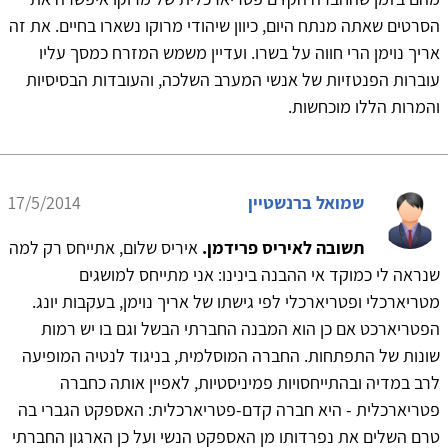
הסרטים שאתה מנתח היום, כיוון שיהודי מרוקו נשארו בחיים. את זה
אריך נוימן הרי חווה על בשרו. ועדיין משמש המזרח כמסך עליו
עוברות הפנטזיות של אנשי המערב השלכה, והעובדות הבסיסיות
והמרות הללו מוכחשות.
שמואל ברנשטיין
17/5/2014
תשובה לאיריס פרידמן.
איריס שלום, אתייחס רק למה
שנראה לי כמוקד אי ההבנה בינינו: אני מתייחס למושגים
מטריארכלי ופטריארכלי לפי גישתו של אריך נוימן, בעקבות יונג.
הפטריארכט אם כן הוא המבנה החברתי הבשל וגם בו יש רמות
שונות של התפתחות. החברה המוסלמית, בניגוד לנטיה המופיעה
לרב במדיה ובהתייחסויות פמיניסטיות, לאפיין אותה כחברה
פטריארכלית - היא חברה קדם-פטריארכלית: האספקט הגברי בה
טרם השלים את נפרדותו מן האספקט הנשי ועל כן הארגון החברתי