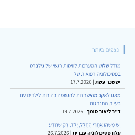
נצפים ביותר
מודל שלוש המערכות לוויסות רגשי של גילברט
בפסיכולוגיה רפואית של
יששכר עשת
|
17.7.2026
מאגו לאקו: מהישרדות להגשמה בהורות לילדים עם
בעיות התנהגות
ד"ר ליאור סומך
|
19.7.2026
יֵשׁ מַשֶּׁהוּ אַחֲרֵי הֶחָלָל, יֶלֶד, רַק שֶׁתֵּדַע
עלון פסיכולוגיה עברית
|
26.7.2026