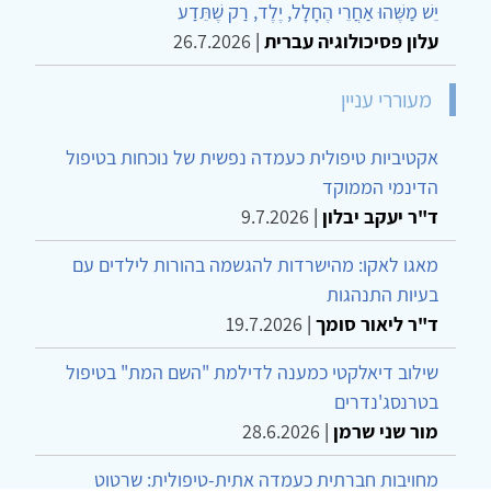
יֵשׁ מַשֶּׁהוּ אַחֲרֵי הֶחָלָל, יֶלֶד, רַק שֶׁתֵּדַע
עלון פסיכולוגיה עברית
|
26.7.2026
מעוררי עניין
אקטיביות טיפולית כעמדה נפשית של נוכחות בטיפול
הדינמי הממוקד
ד"ר יעקב יבלון
|
9.7.2026
מאגו לאקו: מהישרדות להגשמה בהורות לילדים עם
בעיות התנהגות
ד"ר ליאור סומך
|
19.7.2026
שילוב דיאלקטי כמענה לדילמת "השם המת" בטיפול
בטרנסג'נדרים
מור שני שרמן
|
28.6.2026
מחויבות חברתית כעמדה אתית-טיפולית: שרטוט