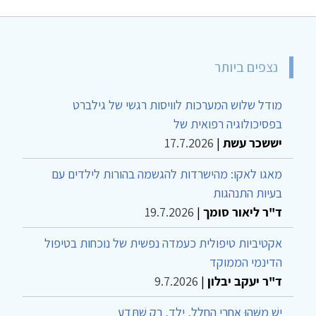
נצפים ביותר
מודל שלוש המערכות לוויסות רגשי של גילברט
בפסיכולוגיה רפואית של
יששכר עשת
|
17.7.2026
מאגו לאקו: מהישרדות להגשמה בהורות לילדים עם
בעיות התנהגות
ד"ר ליאור סומך
|
19.7.2026
אקטיביות טיפולית כעמדה נפשית של נוכחות בטיפול
הדינמי הממוקד
ד"ר יעקב יבלון
|
9.7.2026
יֵשׁ מַשֶּׁהוּ אַחֲרֵי הֶחָלָל, יֶלֶד, רַק שֶׁתֵּדַע