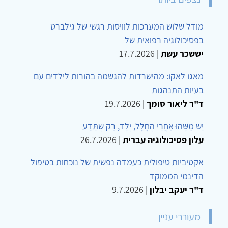
מודל שלוש המערכות לוויסות רגשי של גילברט
בפסיכולוגיה רפואית של
יששכר עשת
|
17.7.2026
מאגו לאקו: מהישרדות להגשמה בהורות לילדים עם
בעיות התנהגות
ד"ר ליאור סומך
|
19.7.2026
יֵשׁ מַשֶּׁהוּ אַחֲרֵי הֶחָלָל, יֶלֶד, רַק שֶׁתֵּדַע
עלון פסיכולוגיה עברית
|
26.7.2026
אקטיביות טיפולית כעמדה נפשית של נוכחות בטיפול
הדינמי הממוקד
ד"ר יעקב יבלון
|
9.7.2026
מעוררי עניין