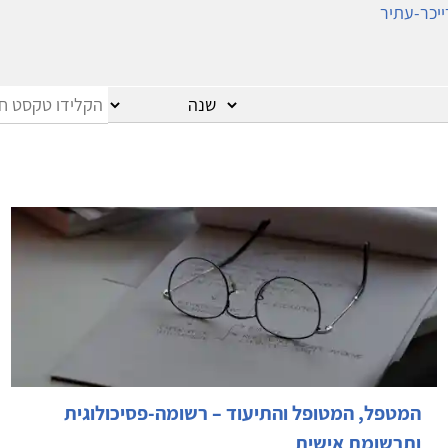
ייכר-עתיר
המטפל, המטופל והתיעוד – רשומה-פסיכולוגית
ותרשומת אישית