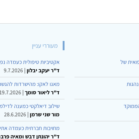
מעוררי עניין
פואית של
אקטיביות טיפולית כעמדה נפש
ד"ר יעקב יבלון
|
9.7.2026
נהגות
מאגו לאקו: מהישרדות להגשמ
ד"ר ליאור סומך
|
19.7.2026
הממוקד
שילוב דיאלקטי כמענה לדילמ
מור שני שרמן
|
28.6.2026
מחויבות חברתית כעמדה אתית
ד"ר יהונתן דבש ומאיה פרבר