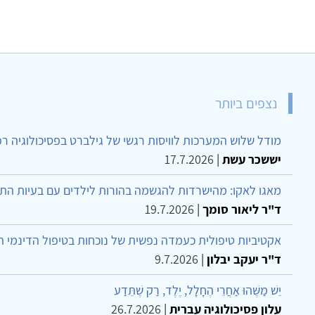
נצפים ביותר
מודל שלוש המערכות לוויסות רגשי של גילברט בפסיכולוגיה ר
יששכר עשת
|
17.7.2026
מאגו לאקו: מהישרדות להגשמה בהורות לילדים עם בעיות הת
ד"ר ליאור סומך
|
19.7.2026
אקטיביות טיפולית כעמדה נפשית של נוכחות בטיפול הדינמי 
ד"ר יעקב יבלון
|
9.7.2026
יֵשׁ מַשֶּׁהוּ אַחֲרֵי הֶחָלָל, יֶלֶד, רַק שֶׁתֵּדַע
עלון פסיכולוגיה עברית
|
26.7.2026