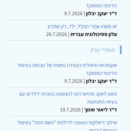
הדינמי הממוקד
ד"ר יעקב יבלון
|
9.7.2026
יֵשׁ מַשֶּׁהוּ אַחֲרֵי הֶחָלָל, יֶלֶד, רַק שֶׁתֵּדַע
עלון פסיכולוגיה עברית
|
26.7.2026
מעוררי עניין
אקטיביות טיפולית כעמדה נפשית של נוכחות בטיפול
הדינמי הממוקד
ד"ר יעקב יבלון
|
9.7.2026
מאגו לאקו: מהישרדות להגשמה בהורות לילדים עם
בעיות התנהגות
ד"ר ליאור סומך
|
19.7.2026
שילוב דיאלקטי כמענה לדילמת "השם המת" בטיפול
בטרנסג'נדרים