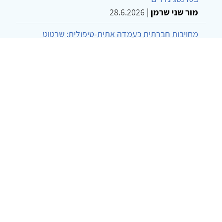
מור שני שרמן
|
28.6.2026
מחויבות חברתית כעמדה אתית-טיפולית: שרטוט
מחדש של גבולות המקצוע
ד"ר יהונתן דבש ומאיה פרבר
|
26.6.2026
© 2002-2026 כל הזכויות שמורות
צרו קשר
הצהרת נגישות
אמנת שימוש
מדיניות
פרטיות
מפת אתר
Powered by
w3.css