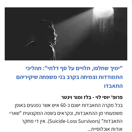
"ימיך שחלפו, תלויים על סף דלתי": תהליכי
התמודדות וצמיחה בקרב בני משפחה שיקיריהם
התאבדו
פרופ' יוסי לוי - בלז ומור וינטר
בכל מקרה התאבדות ישנם כ-60 איש אשר נפגעים באופן
משמעותי מן ההתאבדות, ונקראים בשפה המקצועית "שארי
התאבדות" (Suicide-Loss Survivors). אין די מחקר
אודות אוכלוסיית...