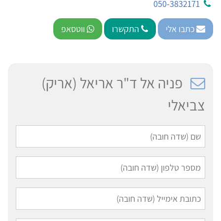
050-3832171
כתבו אלי
התקשרו
ווטסאפ
פניה אל ד"ר אריאל (אריק)
צביאלי