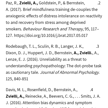
Zvielli, A.,
Goldstein, P., & Bernstein,
2. Paz, R.,
A. (2017). Brief mindfulness training de-couples the
anxiogenic effects of distress intolerance on reactivity
to and recovery from stress among deprived
smokers.
Behaviour Research and Therapy
, 95, 117–
127. https://doi.org/10.1016/j.brat.2017.05.017
3. Rodebaugh, T. L., Sculin, R. B., Langer, J. K.,
Dixon, D. J., Huppert, J. D., Bernstein,
A., Zvielli.
, A.,
Lenze, E. J. (2016). Unreliability as a threat to
understanding psychopathology: The dot-probe task
as cautionary tale.
Journal of Abnormal Psychology
.
125, 840-851
4. Davis, M. L., Rosenfield, D., Bernstein, A.,
Zvielli, A.,
Reinecke, A., Beevers, C. G., . . . Smits, J. A.
J. (2016). Attention bias dynamics and symptom