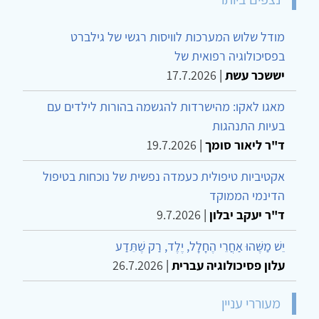
מודל שלוש המערכות לוויסות רגשי של גילברט
בפסיכולוגיה רפואית של
יששכר עשת
|
17.7.2026
מאגו לאקו: מהישרדות להגשמה בהורות לילדים עם
בעיות התנהגות
ד"ר ליאור סומך
|
19.7.2026
אקטיביות טיפולית כעמדה נפשית של נוכחות בטיפול
הדינמי הממוקד
ד"ר יעקב יבלון
|
9.7.2026
יֵשׁ מַשֶּׁהוּ אַחֲרֵי הֶחָלָל, יֶלֶד, רַק שֶׁתֵּדַע
עלון פסיכולוגיה עברית
|
26.7.2026
מעוררי עניין