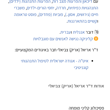
עם
דיכאון והפרעות מצב רוח
,
הפרעות התנהגות (ילדים)
,
התנהגויות כפיתיות
,
חרדה
,
יחסי הורים-ילדים
,
משברי
חיים (גירושים, אסון..)
,
פוביות (פחדים)
,
פוסט טראומה
ו
קשיים בהתארגנות
.
דובר
אנגלית
ו
עברית
.
קליניקה נגישה לאנשים עם מוגבלויות
ד"ר אריאל (אריק) צביאלי חבר באיגודים המקצועיים:
איט"ה - אגודה ישראלית לטיפול התנהגותי
קוגניטיבי
אודות ד"ר אריאל (אריק) צביאלי
פסיכולוג קליני מומחה