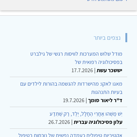
נצפים ביותר
מודל שלוש המערכות לוויסות רגשי של גילברט
בפסיכולוגיה רפואית של
יששכר עשת
|
17.7.2026
מאגו לאקו: מהישרדות להגשמה בהורות לילדים עם
בעיות התנהגות
ד"ר ליאור סומך
|
19.7.2026
יֵשׁ מַשֶּׁהוּ אַחֲרֵי הֶחָלָל, יֶלֶד, רַק שֶׁתֵּדַע
עלון פסיכולוגיה עברית
|
26.7.2026
אקטיביות טיפולית כעמדה נפשית של נוכחות בטיפול