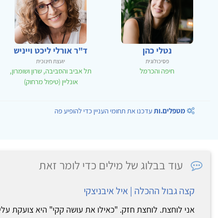
נטלי כהן
ד"ר אורלי ליכט וייניש
פסיכולוגית
יועצת חינוכית
חיפה והכרמל
תל אביב והסביבה, שרון ושומרון,
אונליין (טיפול מרחוק)
מטפלים.ות
עדכנו את תחומי העניין כדי להופיע פה
עוד בבלוג של מילים כדי לומר זאת
קצה גבול ההכלה | איל איבניצקי
אני לוחצת. לוחצת חזק. "כאילו את עושה קקי" היא צועקת עליי