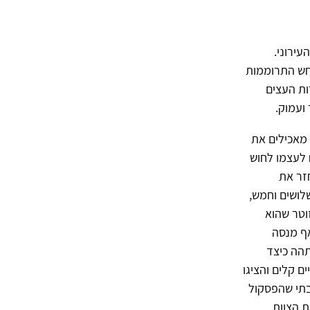
עירוני.
, חש התרוממות
ות העצים
ועמוק.
 מאכילים את
 לעצמו לחוש
זר את
שלושים וחמש,
וטר שהוא
אף מנסה
תהה כיצד
ם קלים והציגו
בתי שהפסקול
 הצוות.