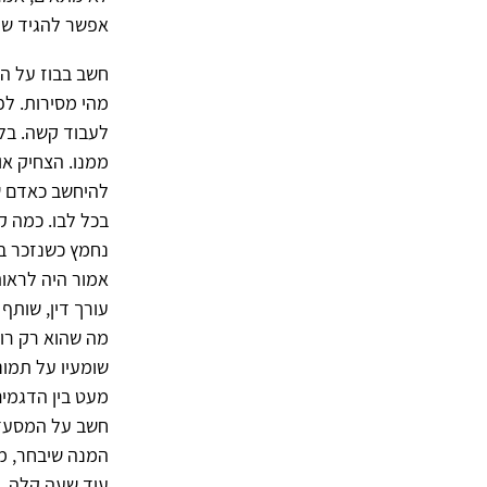
אפשר להגיד שהו
חשב בבוז על הע
מהי מסירות. לפ
לעבוד קשה. בלע
ממנו. הצחיק או
להיחשב כאדם של
בכל לבו. כמה ק
נחמץ כשנזכר במ
עורך דין, שותף
מה שהוא רק רוצ
שומעיו על תמו
מעט בין הדגמים
חשב על המסעדה
המנה שיבחר, מ
עוד שעה קלה. ח