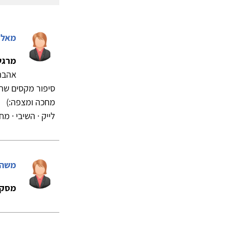
מאלי 
מרגש
אהבתי
סיפור מקסים שה
מחכה ומצפה:)
לייק · השיבי · מחק
משה 
מסקר