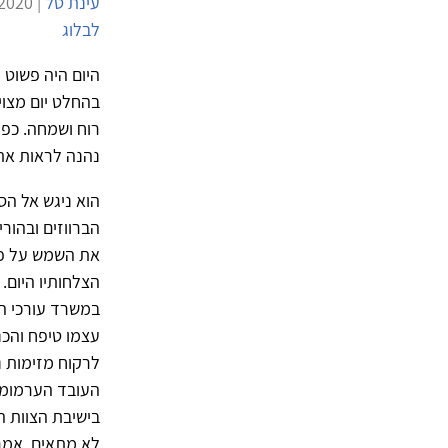
עינת טל
| 14/4/2020 | 4,956 צפיות |
לבלוג
היום היה פשוט 
בהחלט יום מצוין
רוח ושמחה. כפי
נהנה לראות את 
הוא ניגש אל הס
הברווזים ובהור
את השמש על פנ
הצלחותיו היום.
במשרד עורכי הד
עצמו טיפח והכ
לרקוח מזימות נ
העובד הערמומי 
בישיבת הצוות ה
לא מתאים, אמר 