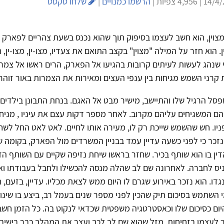
הרשמו כמנויים
|
שלחו טקסט
מצוין, הוא חשב לעצמו בסיפוק תוך שהוא נכנס בשעת צהריים לפארק ה
. הוא חזר על המילה "מצוין" בקצב התואם את צעדיו, מצו-ין, מצו-ין
 שנהג לעשות לעיתים קרובות בהגיעו אל הפארק, הרים ראשו אל צמר
קרני השמש מגיחות בין ענפי העצים ומאירות את הצמרות באור זוהר 
פסל הרגיל שלו והתיישב, מישיר מבט אל האגם. בנחת התבונן בילדים
יהם המשגיחים עליהם מקרוב. לאחר מספר דקות עצם את עיניו , מניח
יו. חש שהשמש שייכת רק לו, מעירה אותו לחיים. לאט לאט החל לשח
 נזכר כי לפני כשעה עדיין עמד בבניין המשרדים מול הפארק, בקומה 
ין בו הוא שותף בכיר. שחזר בראשו שיחת נזיפה שקיים עם השותף הז
ניס לחברה. לאחרונה שם לב שהלה מנסה להכשילו ולחבל בעבודתו ו
גדו. הוא נזכר באירוע שגרם לו היום ממש לצאת מכליו. עדיין, בזעם, 
השתמש בסיכום תיק שהכין לפני מספר שנים בעמל רב, ביצע בו שינויי
יום כסיכום שלו וכאסטרטגיה משפטית שכדאי לנקוט בה. כל הזמן חש
לעצמו בזחיחות. מזל שהוא שם לב לכך ועצר את המהלך כבר בישיבת