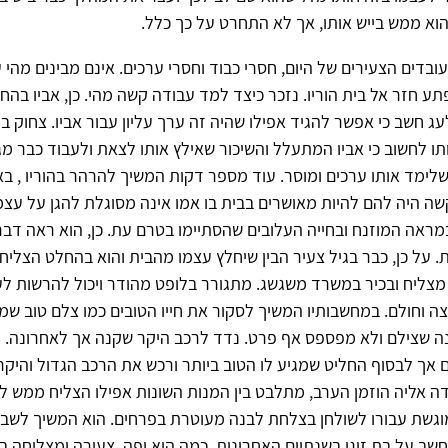
א ממש בייש אותו, אך לא התחרט על כך כלל.
ובדים הצעירים של היום, חסרי כבוד וחסרי ערכים. אינם מבינים מהי 
תע חזר אל בית הוריו. נזכר כיצד למד עבודה קשה מהי. כן, אביו בהח
ג חשב כי אפשר להגיד אפילו שהיה זה ערך עליון עבור אביו. צחוק ב
תו לחשוב כי אביו המתעלל והשיכור שאילץ אותו לצאת ולעבוד כבר מגי
ימד אותו ערכים ומוסר. עוד מספר דקות המשיך להרהר בהוריו , ב
שה היה להם להיות מאושרים בבית בו אמו אינה מסוגלת להגן על עצמה
ראה המוזנח ובחייה העלובים שהסתיימו בטרם עת. כן, הוא ראה דבר
 מצליח ובכיר במשרד משגשג. מתגורר בלופט מהודר ויכול להרשות לע
ה וחולם. במחשבותיו המשיך לסקור את חייו הטובים כמו צלם טוב ש
נה שצילם ולא מפספס אף פרט. נדד לרכב היקר שקנה אך לאחרונה.
 אך לבסוף החליט שמגיע לו הטוב ביותר ורכש את הרכב הגדול והיקר 
 אליה הוזמן הערב, מתלבט בין המנות השונות אפילו הצליח ממש ל
וגשת עבורו לשולחן בצלחת לבנה מעוטרת בפרחים. הוא המשיך לשב
שב על בת זוגו בשנתיים האחרונות. כמה היא יפה, צעירה ומצליחה ב