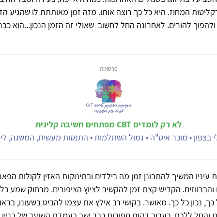
קליטות המחוז. היא כל כך רוצה אותו. מזה זמן מאותתת לו שהגיע ה
הפוך להורים. לאחרונה החל לחשוב שאולי זה הזמן הנכון...הוא כבר
- פרסומת -
לא רק לומדים CBT מפתחים חשיבה קלינית
 בצפון • מוכר איט"ה • גמול השתלמות • התנסות מעשית, המשגה, ליוו
 עיניו המשיך להתבונן זמן מה בילדים ובתינוקות האזין לקולות הפאר
 והברווזים. הקדיש קצת זמן להקשיב לציוץ הציפורים. מרחוק שמע כלב
 כך, נכון כל כך. מאושר. בקושי רב אילץ את עצמו להביט בשעונו, ברא
 והחל ללכת. כעבור דקות ספורות כבר ישב בעמדת השוער של בניין