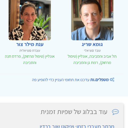
גומא שריג
ענת מילר צור
עובד סוציאלי
עובדת סוציאלית
תל אביב והסביבה, אונליין (טיפול
אונליין (טיפול מרחוק), פרדס חנה
מרחוק), רמת גן והסביבה
והסביבה
מטפלים.ות
עדכנו את תחומי העניין כדי להופיע פה
עוד בבלוג של שפיות זמנית
מרחב מעברי בזמן: ויניקוט שוב ברדיו