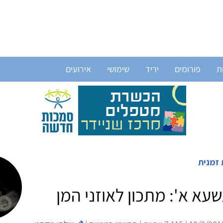
ת
פורומים
יריד
שימושי
אירועים
 זמנית
עא א': מתכון לאוזני המן