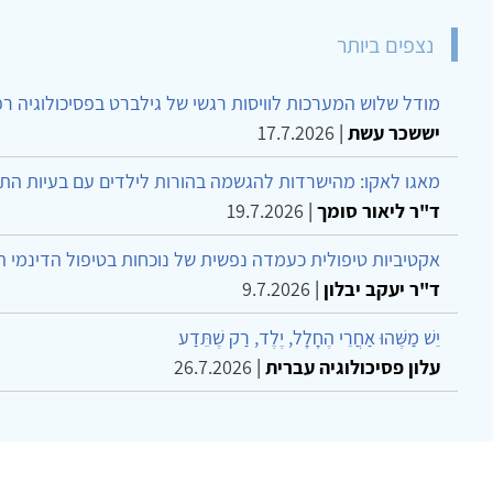
נצפים ביותר
מודל שלוש המערכות לוויסות רגשי של גילברט בפסיכולוגיה ר
יששכר עשת
|
17.7.2026
מאגו לאקו: מהישרדות להגשמה בהורות לילדים עם בעיות הת
ד"ר ליאור סומך
|
19.7.2026
אקטיביות טיפולית כעמדה נפשית של נוכחות בטיפול הדינמי 
ד"ר יעקב יבלון
|
9.7.2026
יֵשׁ מַשֶּׁהוּ אַחֲרֵי הֶחָלָל, יֶלֶד, רַק שֶׁתֵּדַע
עלון פסיכולוגיה עברית
|
26.7.2026