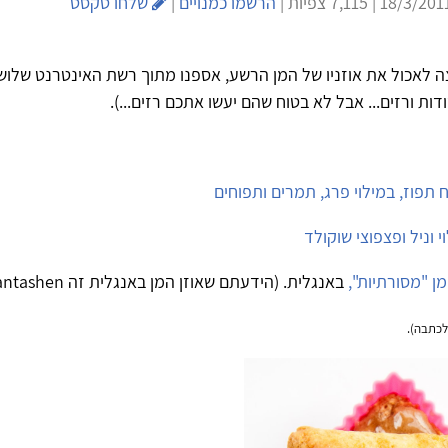
הרשמו כמנויים
|
שלחו טקסט
ה לאכול את אוזניו של המן הרשע, אספנו מתוך רשת האינטרנט שלוש
ות ורזים... אבל לא בטוח שהם יעשו אתכם רזים...).
ח תפוז, במילוי פרג, תמרים ותפוחים
י וניל ופצפוצי שוקולד
מן "מסורתיות",
באנגלית. (הידעתם שאוזן המן באנגלית זה Hamantashen?)
לכתבה).