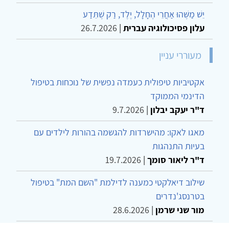
יֵשׁ מַשֶּׁהוּ אַחֲרֵי הֶחָלָל, יֶלֶד, רַק שֶׁתֵּדַע
עלון פסיכולוגיה עברית
|
26.7.2026
מעוררי עניין
אקטיביות טיפולית כעמדה נפשית של נוכחות בטיפול
הדינמי הממוקד
ד"ר יעקב יבלון
|
9.7.2026
מאגו לאקו: מהישרדות להגשמה בהורות לילדים עם
בעיות התנהגות
ד"ר ליאור סומך
|
19.7.2026
שילוב דיאלקטי כמענה לדילמת "השם המת" בטיפול
בטרנסג'נדרים
מור שני שרמן
|
28.6.2026