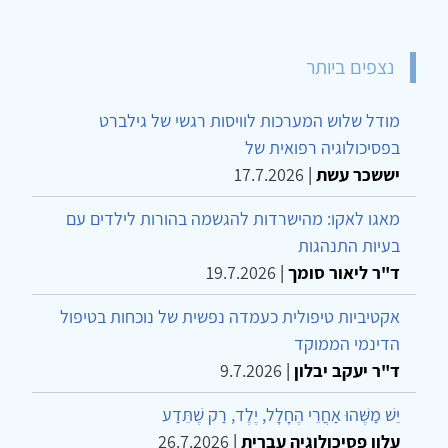
נצפים ביותר
מודל שלוש המערכות לוויסות רגשי של גילברט
בפסיכולוגיה רפואית של
יששכר עשת
|
17.7.2026
מאגו לאקו: מהישרדות להגשמה בהורות לילדים עם
בעיות התנהגות
ד"ר ליאור סומך
|
19.7.2026
אקטיביות טיפולית כעמדה נפשית של נוכחות בטיפול
הדינמי הממוקד
ד"ר יעקב יבלון
|
9.7.2026
יֵשׁ מַשֶּׁהוּ אַחֲרֵי הֶחָלָל, יֶלֶד, רַק שֶׁתֵּדַע
עלון פסיכולוגיה עברית
|
26.7.2026