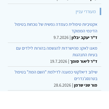
מעוררי עניין
אקטיביות טיפולית כעמדה נפשית של נוכחות בטיפול
הדינמי הממוקד
ד"ר יעקב יבלון
|
9.7.2026
מאגו לאקו: מהישרדות להגשמה בהורות לילדים עם
בעיות התנהגות
ד"ר ליאור סומך
|
19.7.2026
שילוב דיאלקטי כמענה לדילמת "השם המת" בטיפול
בטרנסג'נדרים
מור שני שרמן
|
28.6.2026
מחויבות חברתית כעמדה אתית-טיפולית: שרטוט
מחדש של גבולות המקצוע
ד"ר יהונתן דבש ומאיה פרבר
|
26.6.2026