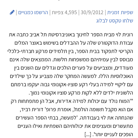
שפיות זמנית
| 30/9/2012 | 4,595 צפיות |
הרשמו כמנויים
|
שלחו טקסט לבלוג
רונית לוי מבית הספר לחינוך באוניברסיטת תל אביב כתבה את
עבודת הדוקטורט שלה על ההבדלים בשימוש באוצר המלים
הקריטי לתפקוד בבית הספר, בין תלמידים מרקע חברתי-כלכלי
מבוסס לבין עמיתיהם ממשפחות חלשות. הממצאים שלה אינם
מעודדים, ומצביעים על פערים הולכים וגדלים עם השנים בין
האוכלוסיות הללו. למעשה המחקר שלה מצביע על כך שילדים
עם ליקויי למידה בעלי רקע סוציו-אקונומי גבוה יעקפו ברמתם
הלשונית ילדים ללא לקות מרקע סוציו אקונומי נמוך.
"'המוח נולד עם יכולות למידה אדירות, אבל הן מתפתחות רק
אם הוא מקבל תשומה הולמת', אומרת פרופ' דורית רביד,
שהנחתה את לוי בעבודתה. 'למעשה, בבתי הספר העשירים
מתעשרים ומעצימים את יכולותיהם השפתיות ואילו העניים
הופכים לעניים יותר'. [...]