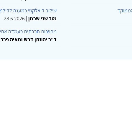
הממוקד
שילוב דיאלקטי כמענה לדילמ
מור שני שרמן
|
28.6.2026
מחויבות חברתית כעמדה אתית
ד"ר יהונתן דבש ומאיה פרבר
© 2002-2026 כל הזכויות שמורות
ו קשר
הצהרת נגישות
אמנת שימוש
מדיניות פרטיות
מפת את
Powered by
w3.css