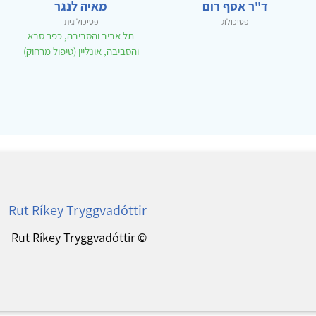
ד"ר אסף רום
מאיה לנגר
פסיכולוג
פסיכולוגית
תל אביב והסביבה, כפר סבא
והסביבה, אונליין (טיפול מרחוק)
Rut Ríkey Tryggvadóttir
© Rut Ríkey Tryggvadóttir