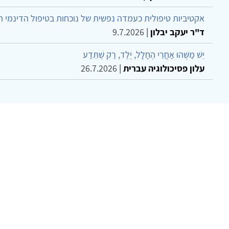
אקטיביות טיפולית כעמדה נפשית של נוכחות בטיפול הדינמי 
ד"ר יעקב יבלון
|
9.7.2026
יֵשׁ מַשֶּׁהוּ אַחֲרֵי הֶחָלָל, יֶלֶד, רַק שֶׁתֵּדַע
עלון פסיכולוגיה עברית
|
26.7.2026
צר