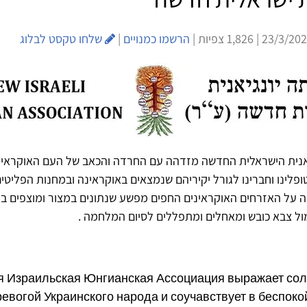
הרשמו כמנויים
|
שלחו טקסט לבלוג
אנית הישראלית החדשה מזדהה עם החרדה והכאב של העם האוקראי
לינו וחברינו לגורל יקיריהם שנמצאים באוקראינה ובמחנות הפליטים 
 על האזרחים האוקראינים החפים מפשע שנתונים במצור ומוצפים ב
מול צבא כובש ומאחלים ומתפללים לסיום המלחמה .
я Израильская Юнгианская Ассоциация выражает сол
ревогой Украинского народа и соучавствует в беспок