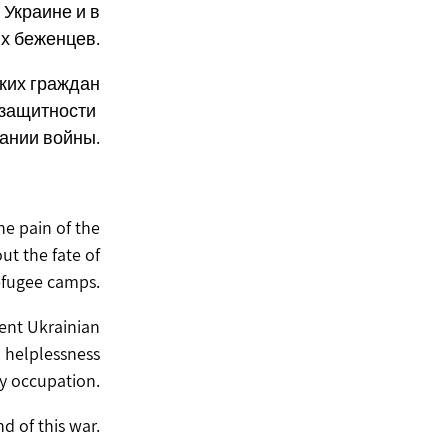
 Украине и в
х беженцев.
ких граждан
ззащитности
ании войны.
he pain of the
ut the fate of
refugee camps.
cent Ukrainian
h helplessness
ry occupation.
d of this war.