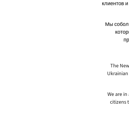
клиентов и
Мы собол
котор
пр
The New 
Ukrainian 
We are in
citizens