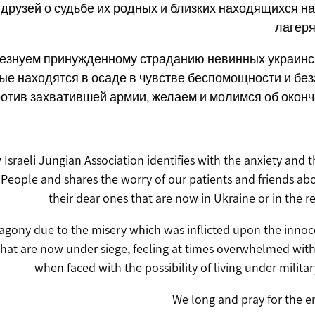
 друзей о судьбе их родных и близких находящихся на
лагеря
езнуем принужденному страданию невинных украинс
ые находятся в осаде в чувстве беспомощности и бе
отив захватившей армии, желаем и молимся об оконч
Israeli Jungian Association identifies with the anxiety and t
People and shares the worry of our patients and friends abo
their dear ones that are now in Ukraine or in the 
 agony due to the misery which was inflicted upon the inno
 that are now under siege, feeling at times overwhelmed wit
when faced with the possibility of living under milita
We long and pray for the en