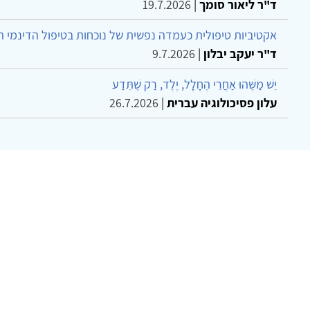
ד"ר ליאור סומך
|
19.7.2026
אקטיביות טיפולית כעמדה נפשית של נוכחות בטיפול הדינמי 
ד"ר יעקב יבלון
|
9.7.2026
יֵשׁ מַשֶּׁהוּ אַחֲרֵי הֶחָלָל, יֶלֶד, רַק שֶׁתֵּדַע
עלון פסיכולוגיה עברית
|
26.7.2026
צר