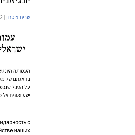
שרית ציטרון
| 23/3/2022 | 1,826 צפיות |
העמותה היונגי
בדאגתם של מטופ
על הסבל שנכפה
ישע ואונים אל 
идарность с
ойстве наших