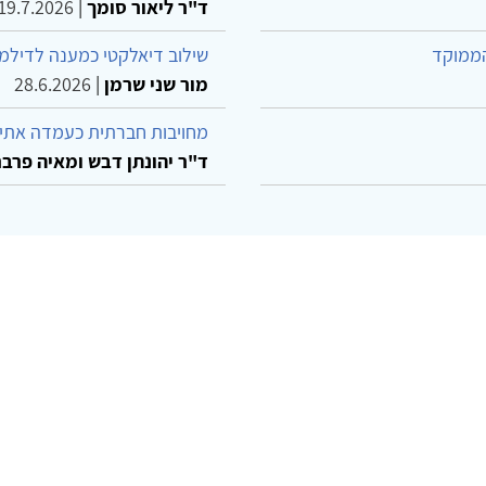
ד"ר ליאור סומך
|
19.7.2026
הממוקד
שילוב דיאלקטי כמענה לדילמ
מור שני שרמן
|
28.6.2026
מחויבות חברתית כעמדה אתית
ד"ר יהונתן דבש ומאיה פרבר
© 2002-2026 כל הזכויות שמורות
ו קשר
הצהרת נגישות
אמנת שימוש
מדיניות פרטיות
מפת את
Powered by
w3.css