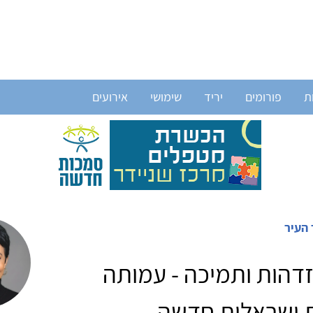
ת
פורומים
יריד
שימושי
אירועים
 העיר
דהות ותמיכה - עמותה
ית ישראלית חדשה