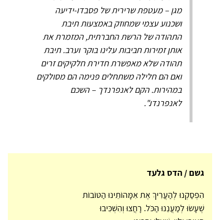
מגן – מעטפת שרירית של פסבדו-ידיעה
ושכנוע עצמי שמחוזק באמצעות תיבת
התהודה של הרשת החברתית, המזמרת את
אותן זמירות חביבות עלינו בוקר וערב. תיבת
תהודה שלא מאפשרת חדירת חלקיקים זרים
ואם הם חלילה משתחלים פנימה הם מסולקים
במהירות. הקם לאנפרנדך – השכם
לאנפרנדו.".
גשם / הדס גלעד
הִפְסַקְנוּ לְהַעֲרִיךְ אֶת אִמָּהוֹתֵינוּ הַטּוֹבוֹת
שֶׁעָשׂוּ לְמַעֲנֵנוּ הַכֹּל. רָחֲצוּ וְהִשְׁכִּיבוּ