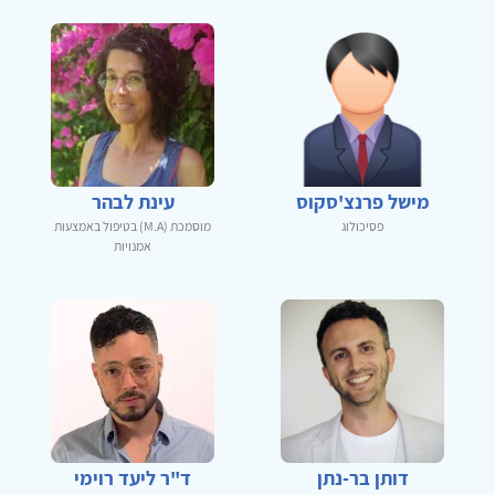
מישל פרנצ'סקוס
עינת לבהר
פסיכולוג
מוסמכת (M.A) בטיפול באמצעות
אמנויות
דותן בר-נתן
ד"ר ליעד רוימי