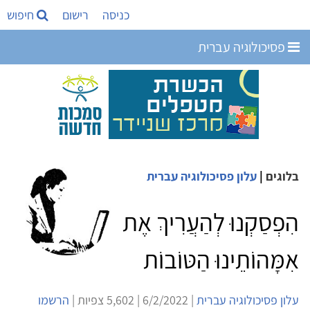
כניסה
רישום
חיפוש
פסיכולוגיה עברית
בלוגים
|
עלון פסיכולוגיה עברית
הִפְסַקְנוּ לְהַעֲרִיךְ אֶת
אִמָּהוֹתֵינוּ הַטּוֹבוֹת
עלון פסיכולוגיה עברית
| 6/2/2022 | 5,602 צפיות |
הרשמו