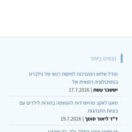
נצפים ביותר
מודל שלוש המערכות לוויסות רגשי של גילברט
בפסיכולוגיה רפואית של
יששכר עשת
|
17.7.2026
מאגו לאקו: מהישרדות להגשמה בהורות לילדים עם
בעיות התנהגות
ד"ר ליאור סומך
|
19.7.2026
יֵשׁ מַשֶּׁהוּ אַחֲרֵי הֶחָלָל, יֶלֶד, רַק שֶׁתֵּדַע