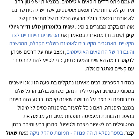
שעמם מתמודדים רופאים אוטיסטים. במציאות יש מגוון רחב
ומרתק לא פחות של רופאים אוטיסטים, אשר יש להניח שרובם
לא אובחנו ככאלה בגלל הבעיה הכללית של תת־אבחון של
אוטיזם בקרב מבוגרים בימינו.
שגית בלומרוזן סלע וד"ר ג'ולי
קינן
(שם בדוי) מתארות במאמרן את
הכישורים הייחודיים לצד
הקשיים והאתגרים הקשורים לאוטיזם בשלבי הקבלה, ההכשרה
והעבודה של הרופאים האוטיסטים
, ומצביעות על דרכים שניתן
לנקוט, ברמה האישית והמערכתית, כדי לסייע להם להתמודד
עם קשיים ואתגרים אלה.
במדור הספרים: רבים מאיתנו נתקלים בתופעה הזו: אנו יושבים
במכונית במושב הקדמי ליד הנהג, וכשהוא בולם, הרגל שלנו
מתרוממת ולוחצת על הדוושה שאינה קיימת. ברגע הזה הייתם
במצב היפנוזה. האם נוכל להעזר בהיפנוזה כטיפול? טיפול
בהיפנוזה בוחנת ומעצימה תופעות מסוג זה, מביאה את
המטופלים בה לשיפור מצבם ולטיפול ופתרון בבעיותיהם בזמן
קצר.
בספר נפלאות ההיפנוזה - תמונות מהקליניקה
מאת
שאול