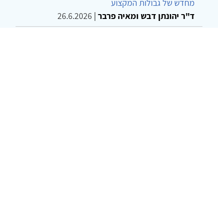
מחדש של גבולות המקצוע
ד"ר יהונתן דבש ומאיה פרבר
|
26.6.2026
שילוב דיאלקטי כמענה לדילמת "השם המת" בטיפול
בטרנסג'נדרים
מור שני שרמן
|
28.6.2026
© 2002-2026 כל הזכויות שמורות
צרו קשר
הצהרת נגישות
אמנת שימוש
מדיניות
פרטיות
מפת אתר