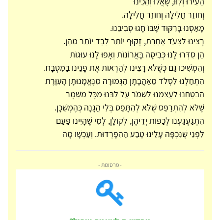
הֵעִירוּ וְלִוּוּ, שָׁאֲלוּ וְהֵכִינוּ
וְחוֹזֵר חֲלִילָה וְחוֹזֵר חֲלִילָה.
מָאַסְנוּ בָּרִקּוּד שֶׁבּוֹ חָגוּ סְבִיבֵנוּ.
רָצִינוּ לִצְעֹד אַחֶרֶת, זָקוּף יוֹתֵר לְבַד יוֹתֵר מֵהֶן.
הֵן סִדְּרוּ לָנוּ כְּבִיסָה בָּאֲרוֹנוֹת וְאָפוּ לָנוּ עוּגוֹת
וְהִמְשִׁיכוּ גַּם כְּשֶׁלֹּא רָצִינוּ לְהַרְאוֹת אֶת פָּנֵינוּ בַּמִּטְבָּח.
הִתְחַלְנוּ לִסְלֹד מֵאַהֲבָתָן הַגְּמוּרָה מִנֶּאֱמָנוּתָן הָעִוֶּרֶת
הִבְטַחְנוּ לְעַצְמֵנוּ לִשְׁמֹר עַל לִבֵּנוּ מִכָּל מִשְׁמָר
שֶׁלֹּא לְהִתְרַפֵּס שֶׁלֹּא לְהִתָּפֵס בְּלִי הֲגָנָה כְּהֶמְשֵׁכָן.
הִתְגַּעְגַּעְנוּ לְכַפּוֹת יְדֵיהֶן, לְקוֹלָן, לְמִי שֶׁהָיִינוּ פַּעַם
לִפְנֵי שֶׁנִּכְפָּה עָלֵינוּ טֶבַע הַהִפָּרְדוּת. וְעַכְשָׁו מָה
- פרסומת -