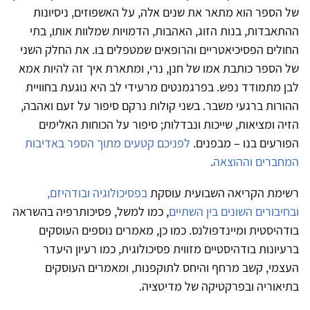
של הספר הוא מתאר את שנים אלה, על האשפוזים, ניסיונות
ההתאבדות, בנות הזוג, האהבות, הדמויות שמלוות אותו, בתי
החולים הפסיכיאטריים והרופאים שמטפלים בו. את החלק השני
של הספר כותבת אמו של חנן, נרי, ומתארת איך זה להיות אמא
לבן מתמודד נפש. בפרגמנטים מרעידי לב היא נוגעת בחוויית
ההורות ברגעי משבר. בשני קולות נרקם סיפור על זעם ואהבה,
הזיה ומציאות, שייכות ונבדלות; סיפור על הכוחות האלימים
הפורעים בנו – מבפנים.
לפניכם קטעים מתוך הספר באדיבות
המחברים וההוצאה
.
רשימת הקריאה השבועית עוסקת
בפסיכולוגיה ובודהיזם,
ובחיבורים השונים בין השתיים
, כמו למשל, פסיכותרפיה בהשראה
בודהיסטית ומיינדפולנס. כמו כן, מאמרים נוספים העוסקים
ברעיונות בודהיסטיים מזווית פסיכולוגית, כמו רעיון היעדר
העצמי, קשב מרחף והיחס לתוקפנות, ומאמרים העוסקים
בתיאוריה ובפרקטיקה של מדיטציה.