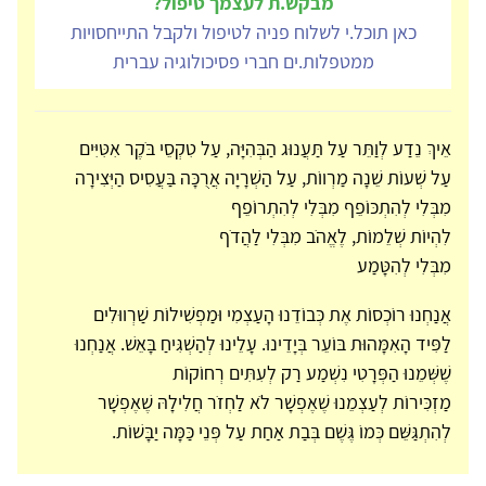
מבקש.ת לעצמך טיפול?
כאן תוכל.י לשלוח פניה לטיפול ולקבל התייחסויות
ממטפלות.ים חברי פסיכולוגיה עברית
אֵיךְ נֵדַע לְוַתֵּר עַל תַּעֲנוּג הַבְּהִיָּה, עַל טִקְסֵי בֹּקֶר אִטִּיִּים
עַל שְׁעוֹת שֵׁנָה מַרְווֹת, עַל הַשְׁרָיָה אֲרֻכָּה בַּעֲסִיס הַיְּצִירָה
מִבְּלִי לְהִתְכּוֹפֵף מִבְּלִי לְהִתְרוֹפֵף
לִהְיוֹת שְׁלֵמוֹת, לֶאֱהֹב מִבְּלִי לַהֲדֹף
מִבְּלִי לְהִטָּמַע
אֲנַחְנוּ רוֹכְסוֹת אֶת כְּבוֹדֵנוּ הָעַצְמִי וּמַפְשִׁילוֹת שַׁרְווּלִים
לַפִּיד הָאִמָּהוּת בּוֹעֵר בְּיָדֵינוּ. עָלֵינוּ לְהַשְׁגִּיחַ בָּאֵשׁ. אֲנַחְנוּ
שֶׁשְּׁמֵנוּ הַפְּרָטִי נִשְׁמַע רַק לְעִתִּים רְחוֹקוֹת
מַזְכִּירוֹת לְעַצְמֵנוּ שֶׁאֶפְשָׁר לֹא לַחְזֹר חֲלִילָהּ שֶׁאֶפְשָׁר
לְהִתְגַּשֵּׁם כְּמוֹ גֶּשֶׁם בְּבַת אַחַת עַל פְּנֵי כַּמָּה יַבָּשׁוֹת.