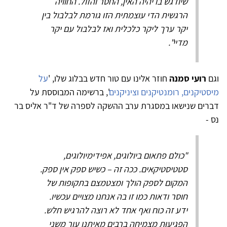
שיודגש בו יהיה האין, החסר והזול. החוויה
הרגשית הדי עוצמתית הזו גורמת לבלבול בין
יקר ערך ליקר כלכלית ואז לבלבול עם יקר
מדיי".
וגם
רועי סמנה
חוזר אלינו עם טור חדש בבלוג שלו, '
על
מיסטיקנים, רומנטיקנים וציניקנים
', ברשימה המבוססת על
דברים שנישאו במסגרת ערב ההשקה לספרה של ד"ר אליס בר
נס -
"כולם פתאום ביולוגים, אפידימיולוגים,
סטטיסטיקאים. ככה זה – כשיש ספק אין ספק.
המקום לספק הולך ומצטמצם בתקופות של
חוסר ודאות כמו זו בה אנחנו מצויים עכשיו.
ידע זה כוח ואף אחד לא רוצה להרגיש חלש.
הפגיעוּת מצמיחה ברבים מאיתנו עור משני