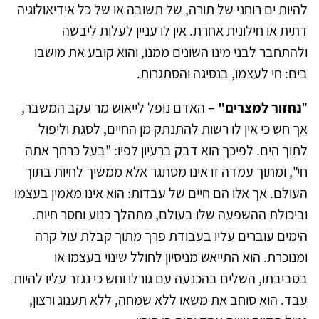
להיות ים רוחני של תורה, של תשובה או של כל אידיאולוגיה
דתית או חילונית אחרת. אין לו עניין לעלות ליבשה
ולהתחבר לבני מינו השונים ממנו, והוא קובע את מושבו
בים: חי לעצמו, בנסיגה והסתגרות.
"
נחזור למצרים"
– האדם נופל לייאוש מר עקב המשבר,
אך חש כי אין לו רשות להתנתק מן החיים, לסגת וליפול
לתוך הים. לפיכך הוא דבק ברעיון לפיו: "בעל כרחך אתה
חי", ומתוך עמדה זו אינו מסתגר אלא ממשיך לחיות בתוך
העולם. אך אלו הם חיים של עבדות: הוא אינו מאמין בעצמו
וביכולת ההשפעה שלו בעולם, מתהלך כנוע וחסר חיות.
הימים עוברים עליו בעבודת פרך מתוך קבלת עול קרה
ומנוכרת. הוא התייאש מניסיון לחולל שינוי בעצמו או
בסביבתו, השלים בהכנעה עם גורלו וחש כי נגזר עליו להיות
עבד. הוא סוחב את משאו ללא שמחה, ללא תענוג ורצון,