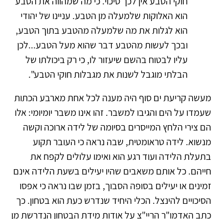
חוקי הטבע אין לכך סיכוי. כי מה שמהווה את הטבע
הוא האלוקות שלמעלה מן הטבע. עניינו של יהודי
הוא לגלות את מה שלמעלה מהטבע בתוך הטבע,
ובכך לעשות מהטבע דבר שהוא מעל הטבע...לכן
עליו לבטוח בהשם שיעזור לו, כי רק ביכולתו של
הבלתי מוגבל לשנות את מגבלות חוקי הטבע".
מעשה קריעת ים סוף היה מענה לכל אחת מארבע הכתות
שעמדו על הים והגיבו למשבר. זהו אינו משבר יומיומי: אלו
הם צירי הלחץ המייסרים בסיומה של לידה ארוכה וקשה
מנשוא. לידה טראומטית, שבה נראה כי העובר תקוע
בתעלת הלידה ועוד רגע הוא ואימו עלולים לקפח את
חייהם. כל אותם משאבים שהיו יעילים בשעת הלידה אינם
זמינים או יעילים בסופה הסבוך, בזמן שבו נראה כי אפסו
הסיכויים להינצל. הכלי היחיד שנדרש כעת הוא בטחון. כך
כתב האדמו"ר הריי"צ על אודות מידת הבטחון הנדרשת מן