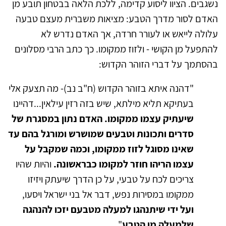
נשגבים. הציוו ליסוע קדימה, ללכת הלאה בבטחון תובע מן
האדם לסור מדרך הטבע: מציאות משברית מעצם טבעה
עלולה לייאש או לעורר חרדה, אך האדם נדרש לא
להתפעל מן הקושי - ולזוז ממקומו. כך כתב הרבי מסלונים
בהסתמך על דברי הזוהר הקדוש:
"דהנה איתא בזוהר הקדוש (ח"ב נב)- מה תצעק אלי
בעתיקא תליא מילתא, שיש בזה רזין עילאין...דהיינו
שיעתיק עצמו ממקומו.
האדם נתון במסגרת של
סדרים ותכונות וטבעים שמושרש ומורגל בהם עד
שאינו מסוגל לזוז ממקומו, וכמה שמקבל על
עצמו הריהו חוזר למקומו כבראשונה.
והיות שהיו
צריכים לכח על טבעי, על כן הדרך שיעתק ויזיזו
ממקומו במסירות נפש, דבר אל בני ישראל ויסעו,
ועל ידי שיתנהגו למעלה מטבעם יזכו להנהגה
שלמעלה מן הטבע
"