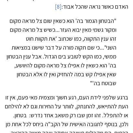
האדם כאשר נראה שהכל אבוד:
[8]
"הבטחון הגמור בה' הוא כשאין שום צל מראה מקום
ומקור גשמי מאין יבוא העזר...כשיש צל מראה מקום
זהו ענין התקווה, כמו שכתוב 'את תקוות חוט
השני"...כי שם תקוה מורה על דבר שישנו במציאות
ממשי, כמו הקש לטובע בים הגדול. אבל ענין הבטחון
בה' הוא כשאין לו אפילו צל מראה מקום להיוושע,
שאין אפילו קש במה להחזיק ואין לו אלא הבטחון
שבוטח בה'"
ברגע שלפני לידת העם, רגע חשוך ומצמית מאי פעם, אין זו
העת להתייאש, להתנתק, לוותר על החירות וגם לא להילחם
או להתפלל. זהו זמן שבו רק משאב אחד נדרש: בטחון.
ולכן, בנוסף לתגובה האישית של הקב"ה ביחס לכל אחת מן
הכתות, הם מקבלים תשובה אחידה שבה מצויה ההוראה