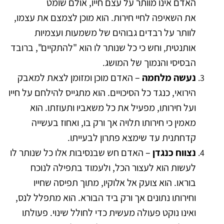
האדם אינו מוותר על עצם חייו, אולם שומט
את השאיפה לחיי חירות. הוא מוכן לצמצם את עצמו,
לוותר על רבדים גבוהים של משמעות ועצמיות
אותנטית
וחש כי כל שנותר לו הוא "להתקיים", ברובד
,
הבסיסי והנמוך של המושג.
נעשה מלחמה
– האדם מוכן ומזומן לצאת למאבק
הירואי, כנגד כל הסיכויים. הוא מתגייס להילחם על חייו
ועל חירותו, מפעיל את כל משאביו ותעוזתו. הוא
מאמין כי חירותו תלויה אך ורק בו, ואחוז בעשייה
קדחתנית עד שימצא פתרון לבעייתו.
נצווח כנגדן
– האדם חש שבנסיבות אלו כל שנותר לו
לעשות הוא לעצור הכל, ולעמוד בתפילה לנוכח
בוראו. הוא צועק אל אלוקיו, מתוך תפיסה שחייו
וחירותו נתונים אך ורק ביד הבורא. הוא מתפלל לנס,
ואינו נוקט פעולה מעשית כדי לחולל שינוי. פעולתו