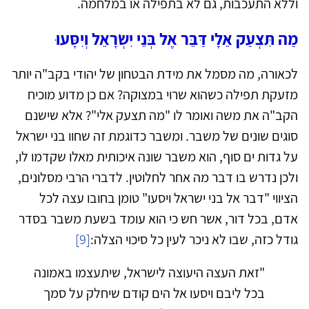
וללא התעכבות, גם לא בתפילה או במלחמה.
מַה תִּצְעַק אֵלָי דַּבֵּר אֶל בְּנֵי יִשְׂרָאֵל וְיִסָּעוּ
לכאורה, מה מסמל את מידת הבטחון של יהודי בקב"ה יותר
מזעקת תפילה כשהוא שרוי במצוקה? אם כן מדוע מוכיח
הקב"ה את משה ואומר לו "מה תצעק אלי"? אלא שישנם
סוגים שונים של משבר. ומשבר כדוגמת זה שחוו בני ישראל
על גדות ים סוף, הוא משבר שונה איכותית מאלו שקדמו לו,
ולכן נדרש בו דבר מה אחר לחלוטין. לדברי הרבי מסלונים,
הציווי "דבר אל בני ישראל ויסעו" טומן בחובו עצה לכל
אדם, בכל דור, אשר חש כי הוא עומד בשעת משבר בסדר
גודל כזה, שבו לא ניכר לעין כל סיכוי הצלה:
[9]
"זאת העצה היעוצה לישראל, שיתעצמו באמונה
בכל ליבם ויסעו אל הים קודם שיחלק על סמך