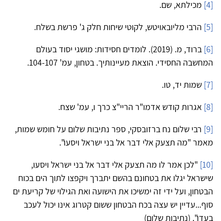
[4]
מכילתא, שם.
[5]
הרבי מליובאויטש, לקוטי שיחות חלק ג' פרשת בשלח.
[6]
ברוד, מ. (2019). לומדים חסידות: מושגי יסוד בעולם
המחשבה החסידי. הוצאת מעיינותיך. בטחון, עמ' 104-107.
[7]
שמות יד, טו.
[8]
אגרות קודש אדמו"ר הריי"צ כרך ו, עמ' שצח.
[9]
רבי שלום נח ברזובסקי, ספר נתיבות שלום על חומש שמות,
מאמר "מה תצעק אלי דבר אל בני ישראל ויסעו".
[10]
"לכן אמר לו מה תצעק אלי דבר אל בני ישראל ויסעו,
שישראל יגלו את בטחונם בהשם יתברך ויקפצו לתוך הים בכוח
הבטחון, ועל ידי זה ימשיכו את הישועה ואת הגילוי של קריעת ים
סוף...עדיין יש עצה בכח הבטחון ששום קטרוג אינו יכול לעכב
בעדו". (נתיבות שלום)