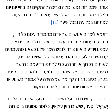
אותנו שמסירות נפש יכולה וצריכה להתקיים גם בחיי יום יום
רגילים: מסירות נפש היא למשל עמידה נגד היצר העומד
לפתחנו בכל עת ובכל שעה.
[11]
דוגמא ליצרים אנושיים שהאדם מתמודד עמם כל חייו,
ובפרט בעתות צרה, הם עצבות וייאוש. כולנו מכירים את
עצמנו ויודעים איזו צורה לובש היצר שלנו כשאנו מתעמתים
עם משבר: לעיתים זהו כעס ונטייה להאשים אחרים,
לעיתים דכדוך או חרדה. כדי להתמודד עמם נדרשת
מאיתנו מסירות נפש, שמהותה תנועה התנהגותית המפגינה
בטחון בטוב. תזוזה קדימה שמצהירה על אמונה בשינוי, או
במילים פשוטות יותר- נכונות לאחוז בתקווה.
בזוהר הקדוש נכתב על הציווי: "מַה תִּצְעַק אֵלָי דַּבֵּר אֶל בְּנֵי
יִשְׂרָאֵל וְיִסָּעוּ", שיש בו רזין עילאין, כלומר טמונים בו סודות