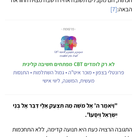
הבאה:
[7]
- פרסומת -
לא רק לומדים CBT מפתחים חשיבה קלינית
פרונטלי בצפון • מוכר איט"ה • גמול השתלמות • התנסות
מעשית, המשגה, ליווי אישי
"וַיֹּאמֶר ה' אֶל מֹשֶׁה מַה תִּצְעַק אֵלָי דַּבֵּר אֶל בְּנֵי
יִשְׂרָאֵל וְיִסָּעוּ".
התגובה הרצויה כעת היא תנועה קדימה, ללא התחכמות