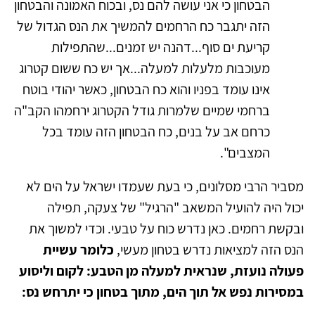
הבטחון כי אני עושה להם נס, ובכוח האמונה והבטחון
הזה יתגבר כח הרחמים להמשיך את הנס הגדול של
קריעת ים סוף...דהנה יש זמנים...שהתפילות
מעוכבות מלעלות למעלה...אך יש כח ששום קטרוג
אינו עומד בפניו והוא כח הבטחון, כאשר יהודי בוטח
ברחמי שמיים שלמרות גודל הקטרוג ירחמהו הקב"ה
כרחם אב על בנים, כח הבטחון הזה עומד בכל
המצבים".
מסביר הרבי מסלונים, כי בעת שעמדו ישראל על הים לא
יכול היה להועיל המשאב "הרגיל" של צעקה, תפילה
ובקשת רחמים. כאן נדרש כוח על טבעי. וכדי למשוך את
הנס הזה למציאות נדרש בטחון מעשי,
כלומר עשיית
פעולה נועזת, שנראית למעלה מן הטבע:
לקום וליסוע
במסירות נפש אל תוך הים,
מתוך בטחון כי יתרחש נס: