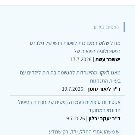
נצפים ביותר
מודל שלוש המערכות לוויסות רגשי של גילברט
בפסיכולוגיה רפואית של
יששכר עשת
|
17.7.2026
מאגו לאקו: מהישרדות להגשמה בהורות לילדים עם
בעיות התנהגות
ד"ר ליאור סומך
|
19.7.2026
אקטיביות טיפולית כעמדה נפשית של נוכחות בטיפול
הדינמי הממוקד
ד"ר יעקב יבלון
|
9.7.2026
יֵשׁ מַשֶּׁהוּ אַחֲרֵי הֶחָלָל, יֶלֶד, רַק שֶׁתֵּדַע