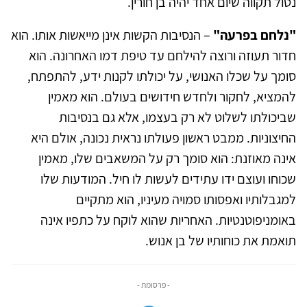
נטול תקווה שיום אחד יהיה בן חורין.
"נלחם בפרעה"
– הנסיבות הקשות אינן מייאשות אותו. הוא
חדור תעוזה ורוצה להילחם עד טיפת דמו האחרונה. הוא
סומך על שכלו האנושי, על יכולתו לקנות ידע, להתפתח,
להמציא, לחקור ולחדש חידושים בעולם. הוא מאמין
שביכולתו לשלוט לא רק בעצמו, אלא גם בנסיבות
החיצוניות. ממבט ראשון פעולתו נראית נכונה, אולם היא
אינה מאוזנת: הוא סומך רק על המשאבים שלו, מאמין
שכוחו ועוצם ידו עתידים לעשות לו חיל. המודעות שלו
למגבלותיו ואפסותו סמויה מעיניו, הוא מתקיים
באומניפוטנטיות. האחריות שהוא לוקח על כתפיו אינה
תואמת את כוחותיו של בן אנוש.
- פרסומת -