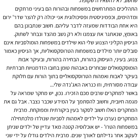
שחשוב לא להשאירה שקופה.
התהליכים המתרחשים במשפחות ובהורות הם בעיני מרתקים
ומדהימים, וכפמיניסטית ופסיכולוגית אני יכולה רק להצר שדר' ירום
היא אחת הבודדות שמעזה לדבר עליהם. חשוב שנתבונן בהם
באומץ, שנאתגר את עצמנו ולא רק נשב מהצד ונבחר לשתוק.
הניסיון הקליני הצנוע שלי הוא שילדים במשפחות הומולסביות אינם
סובלים יותר מילדים במשפחות הטרוסקסואליות, אך הניסיון כאמור
צנוע. בעיני, העיסוק בהורות, הבחירה בהורות, ובעיקר אבות
הומוסקסואלים שבוחרים באבהות טומן בחובו הזדמנויות חברתיות
בעיקר לאבות ואמהות הטרוסקסואליים בתוך הורות עם חלוקת
עבודה מסורתית, וזו כנראה האג'נדה שלי...
באשר למחקרים שרבים מכם הזכירו. נכון, יש מחקר שמראה על
מגמה חיובית, וחשוב להסתמך על המידע שכבר נצבר. אבל גם את
המחקרים האלו חשוב לסקור בעין ביקורתית ומפוקחת. מרבית
המחקרים נערכו על ילדים לאמהות לסביות שנולדו מלכתחילה
במשפחות הטרו' - יש אוכלוסיה קטנה מאד עדיין של ילדים שניתן
לעקוב אחר גדילתם לאורך שנים. מרבית הילדים גודלו על ידי שני