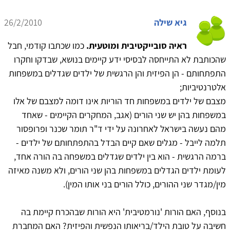
גיא שילה
26/2/2010
ראיה סובייקטיבית ומוטעית.
כמו שכתבו קודמי, חבל
שהכותבת לא התייחסה לבסיסי ידע קיימים בנושא, שבדקו וחקרו
התפתחותם - הן הפיזית והן הרגשית של ילדים שגדלים במשפחות
אלטרנטיביות;
מצבם של ילדים במשפחות חד הוריות אינו דומה למצבם של אלו
במשפחות בהן יש שני הורים (אגב, המחקרים הקיימים - שאחד
מהם נעשה בישראל לאחרונה על ידי ד"ר תומר שכנר ופרופסור
תלמה לייבל - מגלים שאם קיים הבדל בהתפתחותם של ילדים -
ברמה הרגשית - הוא בין ילדים שגדלים במשפחה בה הורה אחד,
לעומת ילדים הגדלים במשפחות בהן שני הורים, ולא משנה מאיזה
מין/מגדר שני ההורים, כולל הורים בני אותו המין).
בנוסף, האם הורות 'נורמטיבית' היא הורות שבהכרח קיימת בה
חשיבה על טובת הילד/בריאותו הנפשית והפיזית? האם המחברת