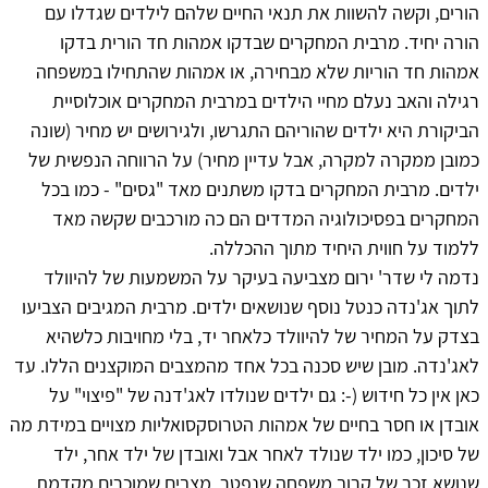
הורים, וקשה להשוות את תנאי החיים שלהם לילדים שגדלו עם
הורה יחיד. מרבית המחקרים שבדקו אמהות חד הורית בדקו
אמהות חד הוריות שלא מבחירה, או אמהות שהתחילו במשפחה
רגילה והאב נעלם מחיי הילדים במרבית המחקרים אוכלוסיית
הביקורת היא ילדים שהוריהם התגרשו, ולגירושים יש מחיר (שונה
כמובן ממקרה למקרה, אבל עדיין מחיר) על הרווחה הנפשית של
ילדים. מרבית המחקרים בדקו משתנים מאד "גסים" - כמו בכל
המחקרים בפסיכולוגיה המדדים הם כה מורכבים שקשה מאד
ללמוד על חווית היחיד מתוך ההכללה.
נדמה לי שדר' ירום מצביעה בעיקר על המשמעות של להיוולד
לתוך אג'נדה כנטל נוסף שנושאים ילדים. מרבית המגיבים הצביעו
בצדק על המחיר של להיוולד כלאחר יד, בלי מחויבות כלשהיא
לאג'נדה. מובן שיש סכנה בכל אחד מהמצבים המוקצנים הללו. עד
כאן אין כל חידוש (-: גם ילדים שנולדו לאג'דנה של "פיצוי" על
אובדן או חסר בחיים של אמהות הטרוסקסואליות מצויים במידת מה
של סיכון, כמו ילד שנולד לאחר אבל ואובדן של ילד אחר, ילד
שנושא זכר של קרוב משפחה שנפטר, מצבים שמוכרים מקדמת