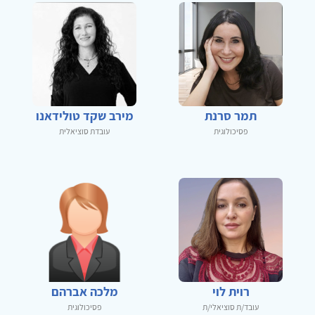
תמר סרנת
מירב שקד טולידאנו
פסיכולוגית
עובדת סוציאלית
רוית לוי
מלכה אברהם
עובד/ת סוציאלי/ת
פסיכולוגית