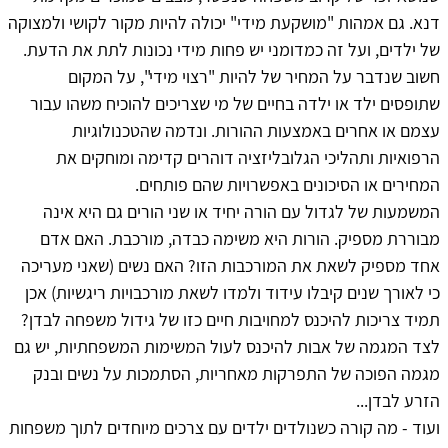
דנא. גם אמהות "מושקעת מידי" יכולה להיות מקור לקושי ולמצוקה
של ילדים, ועל זה כמדומני יש פחות מידי נכונות לתת את הדעת.
חשוב שנדבר על המחיר של להיות "רצוי מידי", על המקום
שתופסים ילד או ילדה בחיים של מי שצריכים להוכיח משהו עבור
עצמם או אחרים באמצעות ההורות. ונדמה שהטכנולוגיות
הרפואיות ותהליכי הגלובליזציה דוהרים קדימה ומוחקים את
המחירים או הסיכונים באפשרויות שהם פותחים.
המשמעות של לגדול עם הורה יחיד או שני הורים גם היא אינה
מבוררת מספיק. הורות היא משימה כבדה, מורכבת. האם אדם
אחד מספיק לשאת את המורכבות הזו? האם נשים (שאני מעריכה
כי לאורך שנים קיבלו עידוד ולמדו לשאת מורכבויות ריגשיות) אכן
תמיד צריכות להיכנס למחויבות חיים כזו של גידול משפחה לבדן?
לצד המגמה של אבות להיכנס לעול המשימות המשפחתיות, יש גם
מגמה הפוכה של התפרקות מאחריות, הסתמכות על נשים ובנק
הזרע לבדן...
ועוד - מה קורה כשנולדים ילדים עם צרכים מיוחדים לתוך משפחות