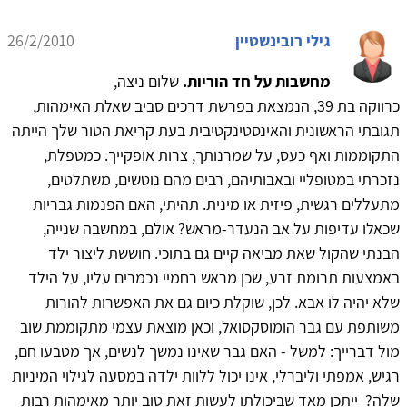
גילי רובינשטיין
26/2/2010
מחשבות על חד הוריות.
שלום ניצה,
כרווקה בת 39, הנמצאת בפרשת דרכים סביב שאלת האימהות,
תגובתי הראשונית והאינסטינקטיבית בעת קריאת הטור שלך הייתה
התקוממות ואף כעס, על שמרנותך, צרות אופקייך. כמטפלת,
נזכרתי במטופליי ובאבותיהם, רבים מהם נוטשים, משתלטים,
מתעללים רגשית, פיזית או מינית. תהיתי, האם הפנמות גבריות
שכאלו עדיפות על אב הנעדר-מראש? אולם, במחשבה שנייה,
הבנתי שהקול שאת מביאה קיים גם בתוכי. חוששת ליצור ילד
באמצעות תרומת זרע, שכן מראש רחמיי נכמרים עליו, על הילד
שלא יהיה לו אבא. לכן, שוקלת כיום גם את האפשרות להורות
משותפת עם גבר הומוסקסואל, וכאן מוצאת עצמי מתקוממת שוב
מול דברייך: למשל - האם גבר שאינו נמשך לנשים, אך מטבעו חם,
רגיש, אמפתי וליברלי, אינו יכול ללוות ילדה במסעה לגילוי המיניות
שלה? ייתכן מאד שביכולתו לעשות זאת טוב יותר מאימהות רבות