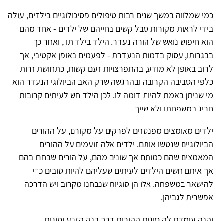
כמי שמלווה במשך שנים רבות טיפולים פסיכולוגיים בילדים, עולה
בידי לראות מקורות סבל קשים בחייהם של ילדים - אחד מהם
הוא חיפוש נואש של הורה נעדר. הילד בילדותו , ואחר כך
בבגרותו, עסוק בדמות הנעדרת - לפעמים באופן אקטיבי, אך
לרוב באופן לא מודע, בהתפרצויות זעם קשות, כתחושת זרות
כלפי הסביבה הקרובה ובהרגשה שרק האב הביולוגי הנעדר הוא
מי שניתן באמת להיות דומה לו. לכן הילד חש לעיתים קרובות
חריג במשפחתו ולא שייך.
ילדים מאומצים מפנטזים לפרקים על מקורם, על ההורים
הביולוגיים שנטשו אותם. ילדים אלה זועמים על ההורים
המאמצים שהם כמותם אך שונים מהם, על הורים שבחרו בהם
אך איתם חשים הילדים לעיתים שעליהם להיות טובים כדי
להישאר במשפחה. אלו הן סוגיות שנבחנו מקרוב ויש הדרכה
אפשרית לגביהן.
והנה עומדת לה סוגית ההורות דרך בנק הזרע וסוגית