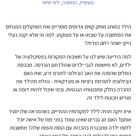
מעשית, המשגה, ליווי אישי
הילד כמותג מוחק קווים אדומים מוסריים ואת השיקולים המנחים
את המחשבה על טובתו או על מצוקתו. למה מי שלא יקנה נעלי
נייקי ישכור רחם הודית?
למה הידיעה שיש לנו על חשיבות המקורות בפסיכולוגיה של
ילדים, לא מיושמת לגבי ילדים שהולדתם הונדסה. מכבסת
המלים שהפכה את האב הביולוגי לתורם זרע, ואת האם
הביולוגית לתורמת ביציות או פונדקאית - גוזלת מהילד את
ההכרה בחלק מתכונותיו הגנטיות. ובמי שיכול להיות דומה או
מוריש תכונות לילד זה.
איזו זיקה תהיה לילד למקורותיו ההודיים, כשהמראה שלו יסגיר
אותם? האם זוג גברים שאינו עומד בפני פות של אישה יוכל
ללוות ילדה מתבגרת בהכרות עם הוסת והפות שלה? מחשבות
דומות ניתן להעלות לגבי המצב של המין האחר.