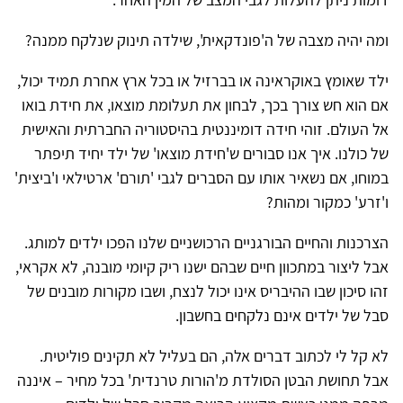
ומה יהיה מצבה של ה'פונדקאית', שילדה תינוק שנלקח ממנה?
ילד שאומץ באוקראינה או בברזיל או בכל ארץ אחרת תמיד יכול,
אם הוא חש צורך בכך, לבחון את תעלומת מוצאו, את חידת בואו
אל העולם. זוהי חידה דומיננטית בהיסטוריה החברתית והאישית
של כולנו. איך אנו סבורים ש'חידת מוצאו' של ילד יחיד תיפתר
במוחו, אם נשאיר אותו עם הסברים לגבי 'תורם' ארטילאי ו'ביצית'
ו'זרע' כמקור ומהות?
הצרכנות והחיים הבורגניים הרכושניים שלנו הפכו ילדים למותג.
אבל ליצור במתכוון חיים שבהם ישנו ריק קיומי מובנה, לא אקראי,
זהו סיכון שבו ההיבריס אינו יכול לנצח, ושבו מקורות מובנים של
סבל של ילדים אינם נלקחים בחשבון.
לא קל לי לכתוב דברים אלה, הם בעליל לא תקינים פוליטית.
אבל תחושת הבטן הסולדת מ'הורות טרנדית' בכל מחיר – איננה