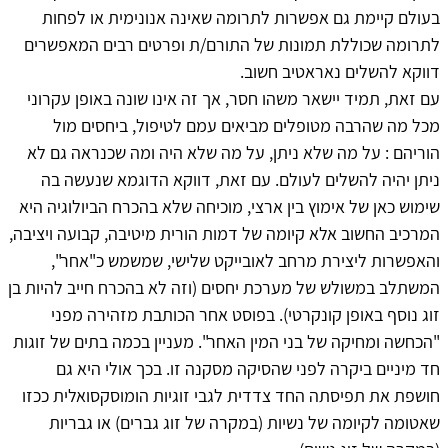
בעולם קיימת גם אפשרות לתרומה שאינה אנונימית או לפחות
לתרומה שכוללת תמונות של התורם/ת ופרטים רבים המאפשרים
דווקא להשלים נאראטיב חשוב.
עם זאת, תמיד יישאר משהו חסר, אך זה אינו שונה באופן עקרוני
מכל מה שהרבה מטופלים מביאים עמם לטיפול, ביחסים מול
הוריהם : על מה שלא ניתן, על מה שלא היה ומה שכנראה גם לא
ניתן יהיה להשלים לעולם. עם זאת, דווקא הדוגמא שנעשה בה
שימוש כאן של אימוץ בין ארצי, מוכיחה שלא בהכרח הביולוגיה היא
המרכיב החשוב אלא קיומה של דמות הורית מיטיבה, קבועה ויציבה,
והאפשרות ליצירת מרחב לאובייקט שלישי, שמשמש כ"אחר",
המשתלב במשולש של מערכת יחסים (וזה לא בהכרח חייב להיות בן
זוג נוסף באופן קונקרטי). בפוסט אחר הכותבת מזהירה מפני
"הכחשה ומחיקה של בני המין האחר". מעניין בכמה בתים של זוגות
חד מיניים ביקרה לפני שהסיקה מסקנה זו. בכך אולי היא גם
חושפת את תפיסתה החד צדדית לגבי זוגיות הומוסקסואלית ככזו
שאטומה לקיומה של נשיות (במקרה של זוג גברים) או גבריות