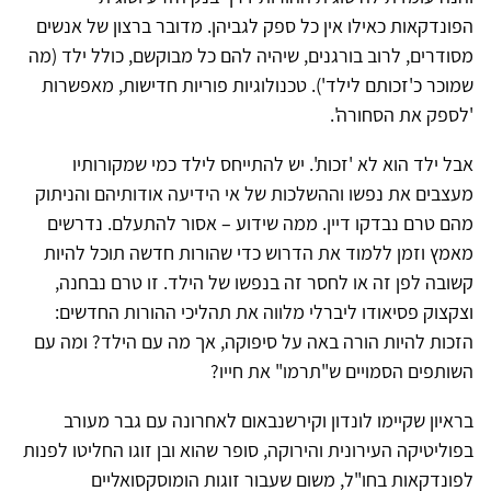
הפונדקאות כאילו אין כל ספק לגביהן. מדובר ברצון של אנשים
מסודרים, לרוב בורגנים, שיהיה להם כל מבוקשם, כולל ילד (מה
שמוכר כ'זכותם לילד'). טכנולוגיות פוריות חדישות, מאפשרות
'לספק את הסחורה'.
אבל ילד הוא לא 'זכות'. יש להתייחס לילד כמי שמקורותיו
מעצבים את נפשו וההשלכות של אי הידיעה אודותיהם והניתוק
מהם טרם נבדקו דיין. ממה שידוע – אסור להתעלם. נדרשים
מאמץ וזמן ללמוד את הדרוש כדי שהורות חדשה תוכל להיות
קשובה לפן זה או לחסר זה בנפשו של הילד. זו טרם נבחנה,
וצקצוק פסיאודו ליברלי מלווה את תהליכי ההורות החדשים:
הזכות להיות הורה באה על סיפוקה, אך מה עם הילד? ומה עם
השותפים הסמויים ש"תרמו" את חייו?
בראיון שקיימו לונדון וקירשנבאום לאחרונה עם גבר מעורב
בפוליטיקה העירונית והירוקה, סופר שהוא ובן זוגו החליטו לפנות
לפונדקאות בחו"ל, משום שעבור זוגות הומוסקסואליים