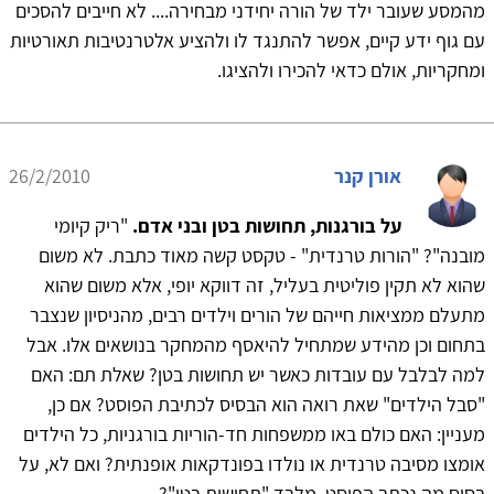
מהמסע שעובר ילד של הורה יחידני מבחירה.... לא חייבים להסכים
עם גוף ידע קיים, אפשר להתנגד לו ולהציע אלטרנטיבות תאורטיות
ומחקריות, אולם כדאי להכירו ולהציגו.
אורן קנר
26/2/2010
על בורגנות, תחושות בטן ובני אדם.
"ריק קיומי
מובנה"? "הורות טרנדית" - טקסט קשה מאוד כתבת. לא משום
שהוא לא תקין פוליטית בעליל, זה דווקא יופי, אלא משום שהוא
מתעלם ממציאות חייהם של הורים וילדים רבים, מהניסיון שנצבר
בתחום וכן מהידע שמתחיל להיאסף מהמחקר בנושאים אלו. אבל
למה לבלבל עם עובדות כאשר יש תחושות בטן? שאלת תם: האם
"סבל הילדים" שאת רואה הוא הבסיס לכתיבת הפוסט? אם כן,
מעניין: האם כולם באו ממשפחות חד-הוריות בורגניות, כל הילדים
אומצו מסיבה טרנדית או נולדו בפונדקאות אופנתית? ואם לא, על
בסיס מה נכתב הפוסט, מלבד "תחושות בטן"?