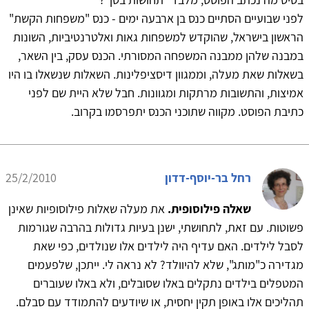
לפני שבועיים הסתיים כנס בן ארבעה ימים - כנס "משפחות הקשת"
הראשון בישראל, שהוקדש למשפחות גאות ואלטרנטיביות, השונות
במבנה שלהן ממבנה המשפחה המסורתי. הכנס עסק, בין השאר,
בשאלות שאת מעלה, וממגוון דיסציפלינות. השאלות שנשאלו בו היו
אמיצות, והתשובות מרתקות ומגוונות. חבל שלא היית שם לפני
כתיבת הפוסט. מקווה שתוכני הכנס יתפרסמו בקרוב.
רחל בר-יוסף-דדון
25/2/2010
שאלה פילוסופית.
את מעלה שאלות פילוסופיות שאינן
פשוטות. עם זאת, לתחושתי, ישנן בעיות גדולות בהרבה שגורמות
לסבל לילדים. האם עדיף היה לילדים אלו שנולדים, כפי שאת
מגדירה כ"מותג", שלא להיוולד? לא נראה לי. ייתכן, שלפעמים
המטפלים בילדים נתקלים באלו שסובלים, ולא באלו שעוברים
תהליכים אלו באופן תקין יחסית, או שיודעים להתמודד עם סבלם.