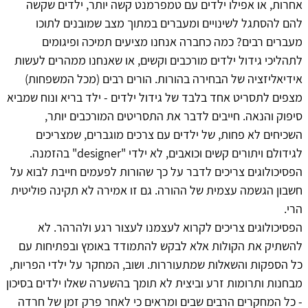
אחרות, או אפילו ילדים עם טמפרמנט קשה יותר, ילדים שקשה
להם להסתגל לשינויים ומעברים במתוך מצב שמובנים לתוכו
מעברים רבים? כמה כחברה אנחנו מציעים תמיכה ופיגומים
לתהליכי גידול ילדים מורכבים וקשים, או שאנחנו ממהרים לעשות
אידיאליזציה של הבחירה בהורות. הורים רבים (מכל המשפחות)
מצפים לתסריט אחד בלבד של גידול ילדים - ילד בריא ונוח שמביא
סיפוק והנאה. חייבים לדבר את התסריטים המורכבים יותר,
השכיחים לא פחות, של ילדים עם צרכים מוגברים, שמצריכים
לגידולם ויתורים קשים וכואבים, לא ילדי "designer" בהזמנה.
הפסיכולוגים צריכים לדבר על כך שהורות לפעמים חייבת לבוא על
חשבון הגשמה עצמית של ההורה. גם זו אמירה לא תקינה פוליטית
הרי.
הפסיכולוגים צריכים לקרוא לעצמנו לעצור רגע ולהרהר. לא
להשתיק את הקולות אלא לבקש להתמודד באומץ ובפתיחות עם
כל הספקות והשאלות שמתעוררות. ושוב, המחקר על ילדי הפריות,
מבחנות ותרומות זרע וביצית לא תומך בהשערה שאלו ילדים בסיכון
- כל המחקרים הרבים שבים ומראים כי לאחר פרק זמן של חרדה