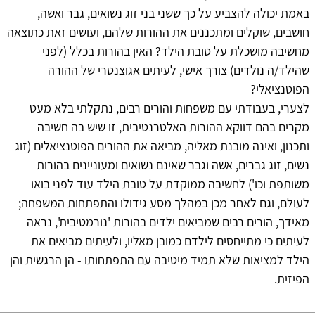
באמת יכולה להצביע על כך ששני בני זוג נשואים, גבר ואשה,
חושבים, שוקלים ומתכננים את ההורות שלהם, ועושים זאת כתוצאה
מחשיבה מושכלת על טובת הילד? האין בהורות בכלל (לפני
שהילד/ה נולדים) צורך אישי, לעיתים אגוצנטרי של ההורה
הפוטנציאלי?
לצערי, בעבודתי עם משפחות והורים רבים, נתקלתי בלא מעט
מקרים בהם דווקא ההורות האלטרנטיבית, זו שיש בה חשיבה
ותכנון, ואינה מובנת מאליה, מביאה את ההורים הפוטנציאלים (זוג
נשים, זוג גברים, אשה וגבר שאינם נשואים ומעוניינים בהורות
משותפת וכו') לחשיבה ממוקדת על טובת הילד עוד לפני בואו
לעולם, וגם לאחר מכן במהלך מסע גידולו והתפתחות המשפחה;
מאידך, הורים רבים שמביאים ילדים בהורות 'נורמטיבית', נראה
לעיתים כי מתייחסים לילדם כמובן מאליו, ולעיתים מביאים את
הילד למציאות שלא תמיד מיטיבה עם התפתחותו - הן הרגשית והן
הפיזית.