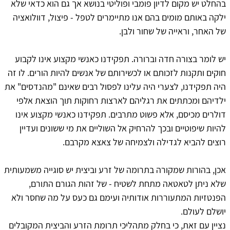
בהחלט יש מקום לדיון פומבי ופוליטי בנושא אך גם הוא כדאי שלא
ילקה באותם מומים בהם אנו מתיימרים לטפל - פיצול, דוולואציה
של האחר, וראייה של שחור ולבן.
יש לומר בצורה חדה וברורה. תפקידנו כאנשי מקצוע אינו לקבוע
חוקים ותקנות לזכותם או לכשירותם של אנשים להיות הורים. לו זה
היה תפקידנו, לצערי היה עלינו לפסול רבים שאינם "מהנדסים" את
ילדיהם ומכתתים את רגליהם לארצות רחוקות תוך הוצאת אלפי
דולרים מכיסם, אלא פשוט מתרבים. תפקידנו כאנשי מקצוע אינו
להיות שיפוטיים ובכך להרחיק אל השוליים את מי ששונים ועדיין
רוצים להביא לגדילה ולצמיחה של צאצא מקרבם.
אכן, בהורות שמקורה בתרומה של זרע וביצית יש סוגייה משמעותית
שלא ניתן לטאטאה מתחת לשטיח - של זהות הגורם התורם,
הפנטזיות המתעוררות אודותיה ועימם גם כעס על מה שחסר ולא
יושלם לעולם.
נציין עם זאת, כי בחלק מתהליכי תרומת הזרע והביצית המקובלים