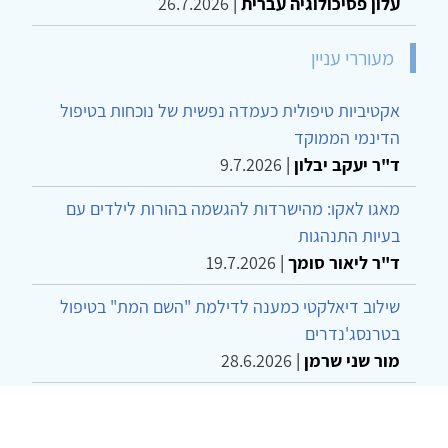
עלון פסיכולוגיה עברית
|
26.7.2026
מעוררי עניין
אקטיביות טיפולית כעמדה נפשית של נוכחות בטיפול
הדינמי הממוקד
ד"ר יעקב יבלון
|
9.7.2026
מאגו לאקו: מהישרדות להגשמה בהורות לילדים עם
בעיות התנהגות
ד"ר ליאור סומך
|
19.7.2026
שילוב דיאלקטי כמענה לדילמת "השם המת" בטיפול
בטרנסג'נדרים
מור שני שרמן
|
28.6.2026
מחויבות חברתית כעמדה אתית-טיפולית: שרטוט
מחדש של גבולות המקצוע