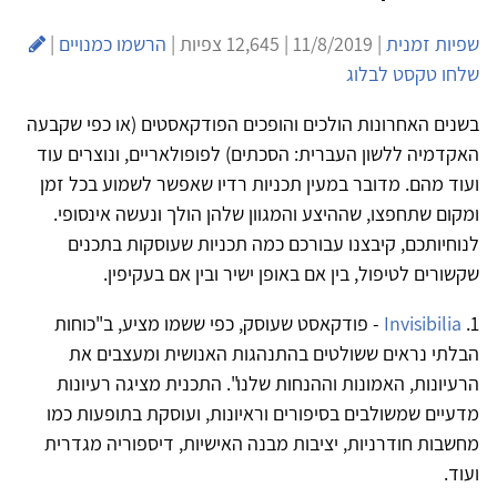
שפיות זמנית
| 11/8/2019 | 12,645 צפיות |
הרשמו כמנויים
|
שלחו טקסט לבלוג
בשנים האחרונות הולכים והופכים הפודקאסטים (או כפי שקבעה
האקדמיה ללשון העברית: הסכתים) לפופולאריים, ונוצרים עוד
ועוד מהם. מדובר במעין תכניות רדיו שאפשר לשמוע בכל זמן
ומקום שתחפצו, שההיצע והמגוון שלהן הולך ונעשה אינסופי.
לנוחיותכם, קיבצנו עבורכם כמה תכניות שעוסקות בתכנים
שקשורים לטיפול, בין אם באופן ישיר ובין אם בעקיפין.
1.
Invisibilia
- פודקאסט שעוסק, כפי ששמו מציע, ב"כוחות
הבלתי נראים ששולטים בהתנהגות האנושית ומעצבים את
הרעיונות, האמונות וההנחות שלנו". התכנית מציגה רעיונות
מדעיים שמשולבים בסיפורים וראיונות, ועוסקת בתופעות כמו
מחשבות חודרניות, יציבות מבנה האישיות, דיספוריה מגדרית
ועוד.