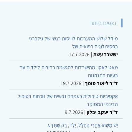
נצפים ביותר
מודל שלוש המערכות לוויסות רגשי של גילברט
בפסיכולוגיה רפואית של
יששכר עשת
|
17.7.2026
מאגו לאקו: מהישרדות להגשמה בהורות לילדים עם
בעיות התנהגות
ד"ר ליאור סומך
|
19.7.2026
אקטיביות טיפולית כעמדה נפשית של נוכחות בטיפול
הדינמי הממוקד
ד"ר יעקב יבלון
|
9.7.2026
יֵשׁ מַשֶּׁהוּ אַחֲרֵי הֶחָלָל, יֶלֶד, רַק שֶׁתֵּדַע