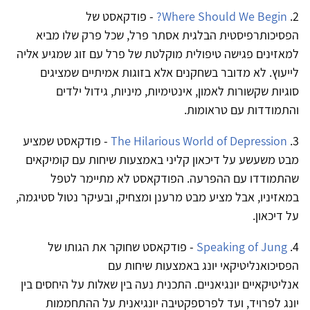
2.
Where Should We Begin?
- פודקאסט של
הפסיכותרפיסטית הבלגית אסתר פרל, שכל פרק שלו מביא
למאזינים פגישה טיפולית מוקלטת של פרל עם זוג שמגיע אליה
לייעוץ. לא מדובר בשחקנים אלא בזוגות אמיתיים שמציגים
סוגיות שקשורות לאמון, אינטימיות, מיניות, גידול ילדים
והתמודדות עם טראומות.
3.
The Hilarious World of Depression
- פודקאסט שמציע
מבט משעשע על דיכאון קליני באמצעות שיחות עם קומיקאים
שהתמודדו עם ההפרעה. הפודקאסט לא מתיימר לטפל
במאזיניו, אבל מציע מבט מרענן ומצחיק, ובעיקר נטול סטיגמה,
על דיכאון.
4.
Speaking of Jung
- פודקאסט שחוקר את הגותו של
הפסיכואנליטיקאי יונג באמצעות שיחות עם
אנליטיקאיים יונגיאניים. התכנית נעה בין שאלות על היחסים בין
יונג לפרויד, ועד לפרספקטיבה יונגיאנית על ההתחממות