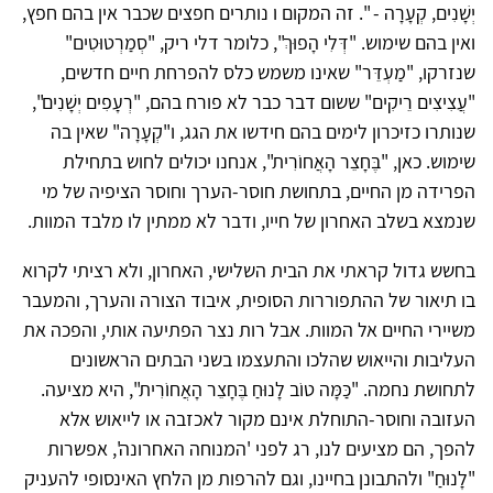
יְשָׁנִים, קְעָרָה - ". זה המקום ו נותרים חפצים שכבר אין בהם חפץ,
ואין בהם שימוש. "דְּלִי הָפוּךְ", כלומר דלי ריק, "סְמַרְטוּטִים"
שנזרקו, "מַעְדֵּר" שאינו משמש כלס להפרחת חיים חדשים,
"עֲצִיצִים רֵיקִים" ששום דבר כבר לא פורח בהם, "רְעָפִים יְשָׁנִים",
שנותרו כזיכרון לימים בהם חידשו את הגג, ו"קְעָרָה" שאין בה
שימוש. כאן, "בֶּחָצֵר הָאֲחוֹרִית", אנחנו יכולים לחוש בתחילת
הפרידה מן החיים, בתחושת חוסר-הערך וחוסר הציפיה של מי
שנמצא בשלב האחרון של חייו, ודבר לא ממתין לו מלבד המוות.
בחשש גדול קראתי את הבית השלישי, האחרון, ולא רציתי לקרוא
בו תיאור של ההתפוררות הסופית, איבוד הצורה והערך, והמעבר
משיירי החיים אל המוות. אבל רות נצר הפתיעה אותי, והפכה את
העליבות והייאוש שהלכו והתעצמו בשני הבתים הראשונים
לתחושת נחמה. "כַּמָּה טוֹב לָנוּחַ בֶּחָצֵר הָאֲחוֹרִית", היא מציעה.
העזובה וחוסר-התוחלת אינם מקור לאכזבה או לייאוש אלא
להפך, הם מציעים לנו, רג לפני 'המנוחה האחרונה', אפשרות
"לָנוּחַ" ולהתבונן בחיינו, וגם להרפות מן הלחץ האינסופי להעניק