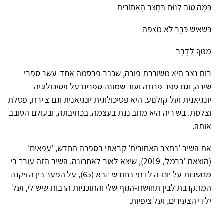
כַּמָּה טוֹב לָנוּחַ בֶּחָצֵר הָאֲחוֹרִית
כְּשֶׁאִישׁ כְּבָר לֹא מְצַפֶּה
מִמְּךָ לְדָבָר
רות נצר היא משוררת פורה, שכבר פרסמה אחד-עשר ספרי
שירה, וגם ספר פרוזה ועוד שמונה ספרים על פסיכולוגיה
יונגיאנית ועל קולנוע. היא פסיכולוגית יונגיאנית וגם ציירת, פסלת
וצלמת. בשיריה היא מתבוננת בעצמה, בכתיבתה, ובעולם הסובב
אותה.
את השיר 'בחצר האחורית' קראתי בספרה החדש, 'עפאים'
(הוצאת 'כרמל', 2019), שיצא לאור לאחרונה. השיר הזה עורר בי
מחשבות על יום-הולדתי בחודש הבא (65), על הפער בין הזיקנה
המתקרבת לבין תחושת-הגוף שלי והתוכניות הרבות שיש לי, ועל
ילדי הצעירים, ועל ציפיות.