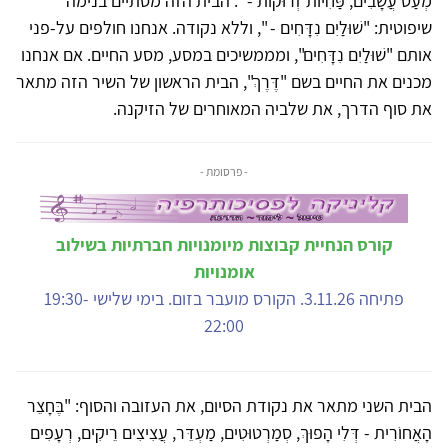
‏מְעַט עֲשָׂבִים, פַּחִיּוֹת זְרוּקוֹת - ". הבית הזה מסתיים בנימה
שיפוטית: "שׁוּלַיִם נִדָּחִים - ‏", וללא נקודה. אנחנו חולפים על-פני
אותם "שׁוּלַיִם נִדָּחִים‏", ומממשיכים במסע, מסע החיים. אם אנחנו
מכנים את החיים בשם "דֶּרֶךְ", הבית הראשון של השיר הזה מתאר
את סוף הדרך, את שלביה המאוחרים של הזיקנה.
- פרסומת -
קורס הנחיית קבוצות מיומנויות חברתיות בשילוב
אומנויות
פתיחה 3.11.26. הקורס מועבר בזום. בימי שלישי 19:30-
22:00
הבית השני מתאר את נקודת הסיום, את העזובה והסוף: "בֶּחָצֵר
הָאֲחוֹרִית - דְּלִי הָפוּךְ, ‏סְמַרְטוּטִים, מַעְדֵּר, עֲצִיצִים רֵיקִים, ‏רְעָפִים