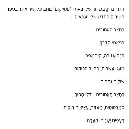
דרור גרין, במדור שלו באתר 'פסייקום' כותב על שיר אחד בספר
השירים החדש שלי 'עפאים' :
בחצר האחורית
בְּפַאֲתֵי הַדֶּרֶךְ -
פִּנָּה עֲזוּבָה, קִיר אָפֹר,
מְעַט עֲשָׂבִים, פַּחִיּוֹת זְרוּקוֹת -
שׁוּלַיִם נִדְחִים -
בֶּחָצֵר הָאֲחוֹרִית - דְּלִי הָפוּךְ,
סְמַרְטוּטִים, מַעְדֵּר, עֲצִיצִים רֵיקִים,
רְעָפִים יְשָׁנִים, קְעָרָה -