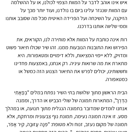
איש אינו אוהב לדבר על המוות הצפוי לכולנו, או על ההשלמה
עם המוות שנגזר עלינו ביום בו נולדנו, ועוד יותר מכך על
הזיקנה, על השיכחה ועל הפרידה האיטית מכל מה שסובב אותנו
וממי שליווה אותנו בדרכנו.
רות אינה כותבת על המוות אלא מותירה לנו, הקוראים, את
הפירוש ואת התובנות הנובעות ממנו. זהו שיר שכולו תיאור פשוט
ומדויק, ללא ייפוי המציאות, וללא דימויים ומטאפורות. היא
מתארת את מה שרואות עיניה. רק אנחנו, באמצעות פחדינו
וחששותינו, יכולים לפרש את התיאור הצנוע הזה כמשל או
כמטאפורה.
הבית הראשון מתוך שלושת בתי השיר נפתח במלים "בְּפַאֲתֵי
הַדֶּרֶךְ", המתארות תמונה של שולי הכביש או הדרך, וממנה
אנחנו לומדים שמדובר בתמונה הנגלית מתוך תנועה, או במהלך
מסע. זו אינה תמונה נעימה, תמונת נוף צבעונית ומרתקת, אלא
תמונה של מקום נעזב, זנוח ולא מטופח: "פִּנָּה עֲזוּבָה, קִיר אָפֹר,