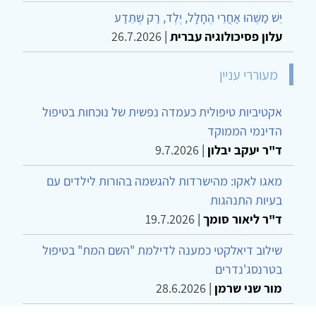
יֵשׁ מַשֶּׁהוּ אַחֲרֵי הֶחָלָל, יֶלֶד, רַק שֶׁתֵּדַע
עלון פסיכולוגיה עברית
|
26.7.2026
מעוררי עניין
אקטיביות טיפולית כעמדה נפשית של נוכחות בטיפול
הדינמי הממוקד
ד"ר יעקב יבלון
|
9.7.2026
מאגו לאקו: מהישרדות להגשמה בהורות לילדים עם
בעיות התנהגות
ד"ר ליאור סומך
|
19.7.2026
שילוב דיאלקטי כמענה לדילמת "השם המת" בטיפול
בטרנסג'נדרים
מור שני שרמן
|
28.6.2026