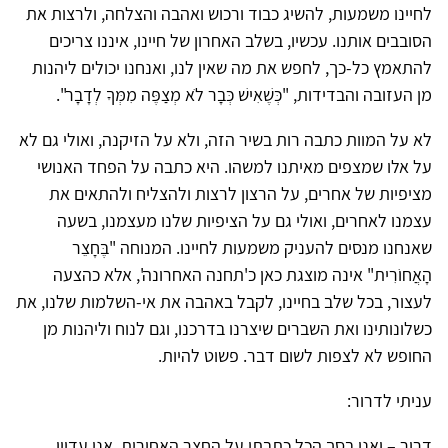
לחיינו משמעות, להשיג כבוד ורכוש ואהבה והצלחה, ולרצות את
הסובבים אותנו. עכשיו, בשלב האחרון של חיינו, איננו צריכים
להתאמץ כל-כך, לחפש את מה שאין לנו, ואנחנו יכולים ליהנות
מן העזובה והבדידות, "כְּשֶׁאִישׁ כְּבָר לֹא מְצַפֶּה ‏מִמְּךָ לְדָבָר".
לא על המוות כתבה רות בשיר הזה, ולא על הזיקנה, ואולי גם לא
על אלו שמצפים מאיתנו למשהו. היא כתבה על הפחד האנושי
מציפיות של אחרים, על הרצון לרצות ולהצליח ולהתאים את
עצמנו לאחרים, ואולי גם על הציפיות שלנו מעצמנו, בשעה
שאנחנו מנסים להעניק משמעות לחיינו. המנוחה "בֶּחָצֵר
הָאֲחוֹרִית" אינה מוצגת כאן כ'תחנה האחרונה', אלא כהצעה
לעצור, בכל שלב בחיינו, לקבל באהבה את אי-השלמות שלנו, את
כשלונותינו ואת השברים שיצרנו בדרכנו, וגם לנוח וליהנות מן
החופש לא לצפות לשום דבר. פשוט להיות.
עניתי לדרור:
דרור – ואני בסך הכל כתבתי על החצר האחורית. אני עדיין