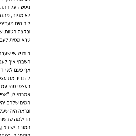
ניטשה על התרבו
לאומניות, מתנחל
ליד הים מעדיפי
ובקצה הטווח: ש
טראומטית לעם ש
ביום שישי שעבר
חשבתי איך לענו
אף פעם לא יודע
להגדיר את עצמי
בעצמי מהי עמדת
אמרתי לו, "אפש
המים שלהם יהיה
ונראה היה שעלה
הדילמה שקשורה 
המונית יש רצון,
תוקפנות. במקרי