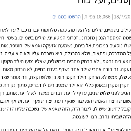
הרשמו כמנויים
ילים בשמיים, טילים על האדמה. כמה מלחמות עברנו כבר? עד לאחר
מט המספר הנכון מזכרוני, זכרוני המטעייני. טילים בשמיים, בשמי ירוש
לו נוסעים במכונית אל ביתם, נשמעת אזעקה ואמא שלו חוטפת אותו
ל המדרכה, ופתאום, שלא כהרגלה, היא נשכבת עליו ולא הוא עליה. ז
צעירים נחטפו, לא הרחק מהבית בירושלים, שאליו נסעו הילד הקטן ו
קה. זה קורה אחרי שילד אחד נשרף בעודו בחיים, לא הרחק מאותו ב
 שלו, ממש לא הרחק. הילד הקטן הוא בן שלוש וקצת, וזה אומר שצרי
 חקרן וסקרן ובאופן כללי הוא ילד שמסבירים לו דברים, מתוך נקודת מ
הגיע לפני שלוש שנים, עדיף לדעת דברים מאשר לא לדעת אותם, הן
ום שהיצור האנושי הוא יצור שואף דעת. יצור שואף דעת ושואף אהבה
ובל לחשוב שיש לו, ליצור הזה, הזה שאמא שלו נשכבה עליו והזה שנ
זה שביתו נחרב, רצון לעוצמה.
צון לעוצמה", אינו מקובל במקומותינו, וזאת על אף השפעתו הניכרת 