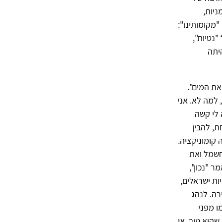
ניות,
"מקומותינו":
נטיות",
היתה
את המים".
למה לא. אני
 לי קשה
ת, להבין
 קומוניקציה.
חשמל ואת
 "נכון",
ות ישראלים,
רה. לנהג
ו מפני
שהוא טוב, או