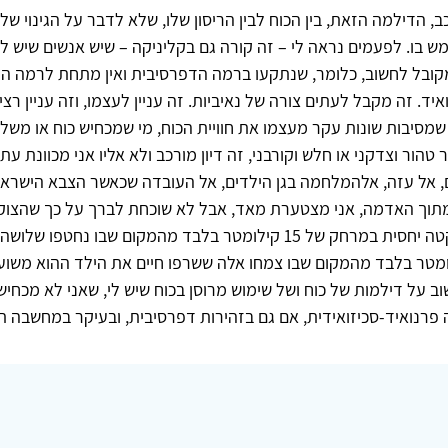
 הדילמה הזאת, בין הכוח לבין הריסון שלו, שלא לדבר על הגינוי שלו
בו. לפעמים נראה לי – זה קורה גם בקליניקה – שיש אנשים שיש ל
ובל לחשוב, כלומר, שנתקעו ברמה הדפרסיבית ואין מתחת לרמה הזא
יד. זה מקבל לעתים צורה של נאיביות. זה עניין לעצמו, וזה עניין רצ
שמסיבות שונות עקר מעצמו את חוויית הכוח, מי שמכחיש כוח או משלי
טהור וצדקני או חלש וקורבני, זה דיון מורכב ולא אליו אני מכוונת עתה
, אל עזה, אלהמלחמה בגן הילדים, אל העובדה שכאשר הצבא הישראלי
 מתוך האדמה, אני מצטערת מאד, אבל לא שוכחת לברך על כך שהצוק
משאיר אותי שקטה יחסית במרחק של 15 קילומטר בלבד מהמקום שבו נחטפו ש
ם, 15 קילומטר בלבד מהמקום שבו צמחו אלה ששרפו חיים את הילד ההוא מ
ב על דילמות של כוח ושל שימוש מרוסן בכוח שיש לי, שאני לא מכחיש
רנואיד-סכיזואידית, אם גם בזהירות דפרסיבית, ובעיקר במחשבה ת