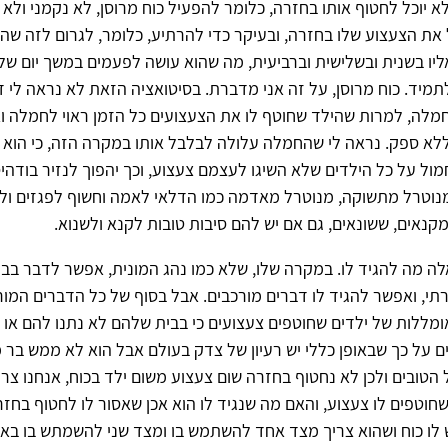
א יוכל לחטוף אותו בחזרה, כלומר להפעיל כוח מרוסן, לא נקמני ולא
את הצעצוע שלו בחזרה, ובעיקר כדי להרתיע, כלומר, לגרום לזה שה
אליו בשנית ובשלישית וברביעית, מה שהוא עושה לפעמים במשך יום שלם,
תמיד. כוח מרוסן, על זה אני מדברת. בסיטואציה הזאת לא נראה לי ד
מלה, למרות שהילד שחוטף לו את הצעצועים כל הזמן ראוי לחמלה ו
לא ספק. נראה לי שהחמלה עלולה לבלבל אותו במקרה הזה, כי הוא י
חמול על כל הילדים שלא השיגו לעצמם צעצוע, וכך יהפוך לנזיר בודהיס
מנוטרל מתשוקה, מנוטרל מאדמה כמו הדלאי לאמה וחשוף לפגזים ולפ
קנאים, ששונאים, גם אם יש להם סיבות טובות לקנא ולשנוא.
 מה להגיד לו. במקרה שלו, שלא כמו נהג המונית, אפשר לדבר בבהי
רתי, ואפשר להגיד לו דברים מורכבים. אבל בסוף של כל הדברים המורכ
מללות של ילדים שחוטפים צעצועים כי בבית שלהם לא נתנו להם או 
 על כך שבאופן כללי יש רעיון של צדק בעולם אבל הוא לא ממש בר מ
הטובים ולכן לא נחטוף בחזרה שום צעצוע משום ילד בכוח, אנחנו צרי
חוטפים לו צעצוע, והאם מה שנגיד לו הוא אכן שאסור לו לחטוף בחזר
ש לו כוח ושהוא צריך מצד אחד להשתמש בו ומצד שני להשמתש בו באופ