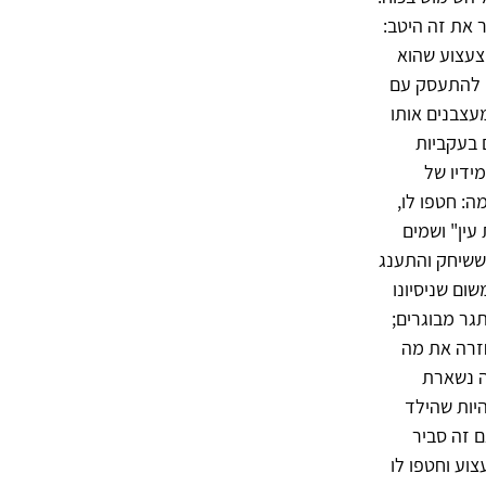
את זה היטב:
הצעצוע שהוא
ה להתעסק עם
עצבנים אותו
ם בעקביות
ידיו של
ה: חטפו לו,
עין" ושמים
 ששיחק והתענג
ום שניסיונו
גר מבוגרים;
חזרה את מה
ה נשארת
היות שהילד
 זה סביר
וע וחטפו לו