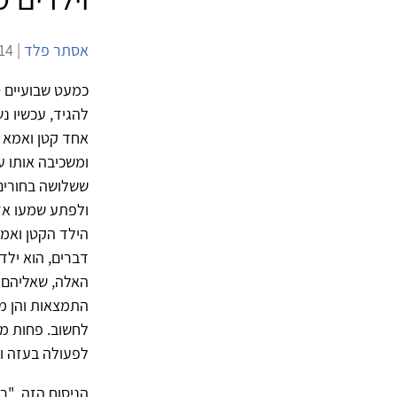
אסתר פלד
| 18/7/2014 | 16,066 צפיות |
כמעט שבועיים ט
להגיד, עכשיו נש
אחד קטן ואמא ש
ומשכיבה אותו ע
ששלושה בחורים 
ולפתע שמעו אזע
הילד הקטן ואמא
דברים, הוא ילד
האלה, שאליהם 
התמצאות והן מש
לחשוב. פחות מק
לפעולה בעזה וה
הניסוח הזה, "ר