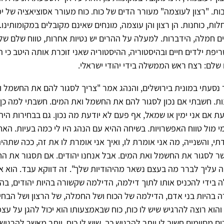
ת. "רצון לעוצמה" מעורר הדים של כוח. כוח מעורר אסוציאציה של ימ
ות, כוחנות. הן רצון והן עוצמה, מונחים שאינם מקובלים במקומותינו. 
ם חמלה, הידברות. למעלה על ההרים יש נטיות אחרות, טווח שלם של "
ריפת ילדים חיים ובהיסטוריה, ההיסטוריה שאני זוכרת אותה היטב כי 
לם: רצח ראש הממשלה בידי יהודי ישראלי.
 נסעתי במונית בירושלים, והנהג אמר "צריך לסגור להם את החשמל ו
ת. חשבתי אם נכון לסגור להם את החשמל ואת המים. חשבתי למה כן, 
ת אם אני ימין או שמאל, אף פעם לא יודעת מה נכון. גם בבחירות היה
 מול טווח האפשרויות. בשיחה ההיא עם הנהג היו לי כמה בעיות. האח
י, והשנייה, מה אני אומרת לו, ואיך אני אומרת לו את זה, ככה שתהיה
ר לסגור את החשמל ואת המים. אבל אנחנו יהודים. אם תסגור את ה
 עליך לברר מה בעצם נשאר מהיהודיות שלך". זה דווקא עבד. הוא אמר
 בידי להכניס אותו לתוך דילמה, הדילמה שקשורה בהיות יהודים, בהי
בהיות בני אדם, הדילמה של הכוח ושל החמלה, של הרצון ושל הבחי
 והוא רוצה להרגיש שיש לו כוח, כוח שבאמצעותו הוא יכול להגן על עצמ
ם מסוימים חשוב לו יותר להרגיש כך, שיש לו כוח, יותר מאשר להרגיש 