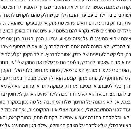
ודה שממנה אפשר להתחיל את ההסבר שצריך להסביר לו. הוא מכיר 
עות ביום בגן ילדים עם עוד הרבה ילדים, שחלק מהם לוקחים לו את 
יתו, בדיוק ברגע שהם רואים שהוא מתעסק איתו, בעיקר כשהוא נהנ
 ילדים מסוימים שלא נקרא להם בשמם שעושים את זה באופן קבוע, מ
אימת שהוא מתענג לו על איזה צעצוע. עכשיו, הגנן והגננת בגן אומרי
ר להרביץ. לא משנה למה אתה רוצה להרביץ, או אפילו לחטוף משהו מ
ה, בלי קשר לעניינים של צדק, אסור להרביץ. הילד הקטן נקלע לדילמ
ננים אומרים שאסור להרביץ, כלומר הם מבטלים את החוק של "עין תחת 
 הומניטרי כלפי המורבץ הפוטנציאלי, פחות מתחשב כלפי הילד הקטן
 מישהו וחטף לו, סתם מתוך קנאה. הוא ילד ששם מבטחו במבוגרים, מש
דרך כלל לטובתו, או מסיבה אחרת, עמוקה יותר או פחות. הוא לא מאת
 להם ומציית. אז הוא לא מחזיר מכה לילד שהיכה אותו, לא חוטף ב
צמי, אני לא ממונה על החינוך שלו והמחשבה על מה נכון במקרה כז
עוד לפני המחשבה שלי, מופיעה אצלי איזו התקוממות, איך זה יכול ל
לא יוכל לקחת בחזרה צעצוע שמישהו לקח לו סתם, מתוך קנאה, והאם
אוניברסלי, שלא לדבר על הצדק המוחלט, שילד קטן שהתענג על צעצ