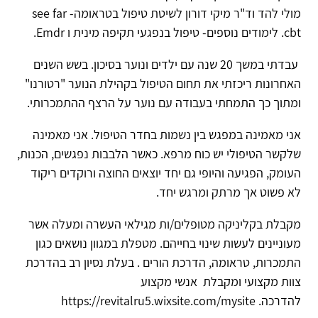
מולי להד וד"ר מיקי דורון לשיטת טיפול בטראומה- see far
cbt. לימודים נוספים- טיפול בנפגעי תקיפה מינית ו Emdr.
עבדתי במשך 20 שנה עם ילדים ונוער בסיכון. בשש השנים
האחרונות ריכזתי את תחום הטיפול בקהילת הנוער "רטורנו"
ומתוך כך התמחתי בעבודה עם נוער על הרצף ההתמכרותי.
אני מאמינה במפגש בין נשמות בחדר הטיפול. אני מאמינה
שלקשר הטיפולי יש כוח מרפא. כאשר הלבבות נפגשים, הכנות,
העומק, הפגיעה והיופי גם יחד יוצאים החוצה ורוקדים ריקוד
לא פשוט אך מרתק ומרגש יחד.
מקבלת בקליניקה מטופלים/ות מגילאי העשרה ומעלה אשר
מעוניינים לעשות שינוי בחייהם. מטפלת במגוון נושאים כגון
התמכרות, טראומה, הדרכת הורים . בעלת נסיון רב בהדרכת
צוות מקצועי ומקבלת אנשי מקצוע
להדרכה. https://revitalru5.wixsite.com/mysite