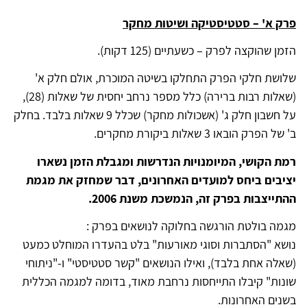
פרק א' – סטטיסטיקה ושיטות מחקר
הזמן שהוקצה לפרק – כשעתיים (125 דקות).
שלושת חלקי הפרק התחלקו בשיטה המוכרת, אולם חלק א'
(שאלות רבות ברירה) כלל מספר נרחב יחסית של שאלות (28),
על חשבון חלק ג' (אשכולות מחקר) שכלל 9 שאלות בלבד. בחלק
ב' של הפרק הובאו 3 שאלות ביקורת מחקרים.
רמת הקושי, המיומנויות הנדרשות ומגבלת הזמן נשארו
יציבים ביחס למועדים האחרונים, דבר שמחזק את מגמת
ההתייצבות בפרק זה, הנמשכת משנת 2006.
מגמה בולטת הורגשה בחלוקה לנושאים בפרק :
נושא "הסתברות וסוגי מאורעות" בלט בהעדרו המוחלט כמעט
(שאלה אחת בלבד), ואילו הנושאים "קשר סטטיסטי" ו-"ניתוחי
שונות" קיבלו התייחסות נרחבת מאוד, בדומה למגמה הכללית
בשנים האחרונות.