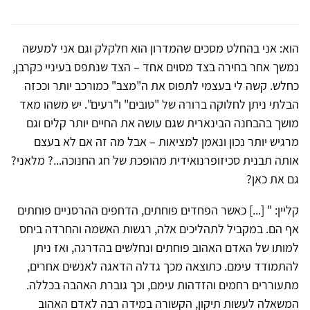
הוא: אני בהחלט מסכים שהמדרון הוא חלקלק וגם אני למעשה
נמשך אחר בחירה בצד מסוים אחד – הצד שנתפס בעיניי כקרבן,
כחלש. קשה לי בעצמי לתפוס את ה"מצב" כמורכב יותר וככזה
הבלתי ניתן לחלוקה ברורה של "טובים" ו"רעים". יש משהו מאד
מושך בהבחנה הבינארית שגם עושה את החיים יותר קלים וגם
מרגיש יותר נכון ונאמן למציאות – אבל מה זה אם לא בעצם
אותה תבנית סכיזופרנואידית מהופכת של חג החנוכה...? מלאני?
גם את כאן?
קליין: " [...] כאשר הפחדים פוחתים, הדחפים ההרסניים פוחתים
אף הם. במקביל לתהליכים אלה, רגשות האשמה והחרדה ביחס
למותו של האדם האהוב פוחתים ונחלשים בהדרגה, ואז ניתן
להתמודד עימם. כתוצאה מכך גדלה הדאגה לאנשים אחרים,
מתעוררים רחמים והזדהות עימם, וכך גוברת האהבה בכללה.
המשאלה לעשות תיקון, הקשורה במידה רבה לאדם האהוב