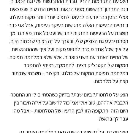
היא: עם התקדמות ההריון גוברת ההתרגשות שלי וגם הכאבים
בגב התחתון והחששות מפני הבאות. החיים החדשים שנמצאים
אצלי בבטן כבר יודעים לבעוט ולתפוס יותר ויותר מקום בעולם.
בינתיים הבעיטות האלה מרגישות בעיקר נעימות, אבל אני כבר
חושבת על הבעיטות החזקות יותר שבועט כל אחד מאיתנו ומן
הסתם יבעט גם הצוציק שלי. ובערך על זה רציתי שנכתוב היום,
על איך שכל אחד מוכרח לתפוס מקום ועל איך שההתנגשויות
של החיים האחד עם השני כואבות. אלא שלא במלחמת תפיסת
המקום של הקטנצ'יק רציתי להתמקד. רציתי להתמקד
במלחמת תפיסת המקום של כולנו. ובקיצור – חשבתי שנכתוב
קצת על מלחמות.
הוא: על מלחמות? ביום שבת? בדיוק כשהסתיים לו חג החנוכה
הלבבי? אהההם, טוב אולי אני יכול לחשוב על איזה חיבור בין
היום הזה והתקופה הזו לבין הרעיון של המלחמות – אבל מה
עבר לך בראש?
היא: חשבתי על זה שעברה שנה מאז המלחמה האחרונה