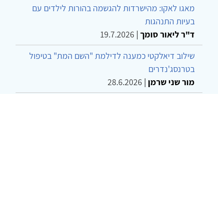
מאגו לאקו: מהישרדות להגשמה בהורות לילדים עם
בעיות התנהגות
ד"ר ליאור סומך
|
19.7.2026
שילוב דיאלקטי כמענה לדילמת "השם המת" בטיפול
בטרנסג'נדרים
מור שני שרמן
|
28.6.2026
מחויבות חברתית כעמדה אתית-טיפולית: שרטוט
מחדש של גבולות המקצוע
ד"ר יהונתן דבש ומאיה פרבר
|
26.6.2026