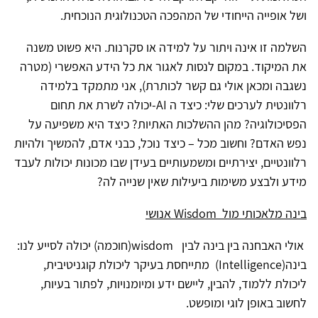
ושל אופייה הייחודי של המהפכה הטכנולוגית הנוכחית
.
השלמה זו אינה ויתור על למידה או סקרנות. היא פשוט משנה
את המיקוד. במקום לנסות לאגור את כל הידע האפשרי (מטרה
נשגבה ומכאן אולי גם קשר לכותרת), אני מתמקד בלמידה
רלוונטית לערכים שלי: כיצד ה
-AI
יכולה לשרת את תחום
הפסיכולוגיה? מהן ההשלכות האתיות? כיצד היא משפיעה על
נפש האדם? וחשוב מכל – כיצד נוכל, כבני אדם, להמשיך ולהיות
רלוונטיים, יצירתיים ומשמעותיים בעידן שבו מכונות יכולות לעבד
מידע ולבצע משימות ביעילות שאין שנייה לה
?
בינה מלאכותי מול
Wisdom
אנושי
אולי האבחנה בין בינה לבין
wisdom
(חוכמה) יכולה לסייע לנו:
בינה
(Intelligence)
מתייחסת בעיקר ליכולת קוגניטיבית,
ליכולת ללמוד, להבין, ליישם ידע ומיומנויות, לפתור בעיות,
לחשוב באופן לוגי ומופשט.