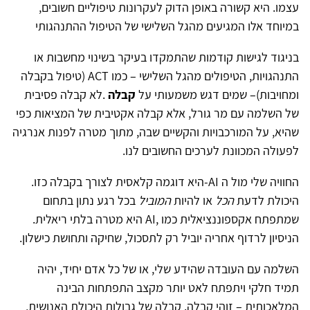
עצמו. היא קשורה באופן הדוק לעקרונות טיפוליים חשובים,
במיוחד אלו המגיעים מהגל השלישי של הטיפול ההתנהגותי
בניגוד לגישות קודמות שהתמקדו בעיקר בשינוי מחשבות או
התנהגויות, הטיפולים מהגל השלישי – כמו
ACT
(טיפול בקבלה
ומחויבות)– שמים דגש משמעותי על
קבלה
.
לא קבלה פסיבית
של השלמה עם מר גורל, אלא קבלה אקטיבית של המציאות כפי
שהיא, על המורכבויות והקשיים שבה, מתוך מטרה לפנות אנרגיה
לפעולה המכוונת לערכים החשובים לנו
.
החוויה שלי מול ה
-AI
היא דוגמה קלאסית לצורך בקבלה כזו.
היכולת לדעת
הכל
או להיות
המוביל
בכל רגע נתון בתחום
שמתפתח אקספוננציאלית כמו
AI,
היא מטרה בלתי ריאלית.
הניסיון לרדוף אחריה יוביל רק לתסכול, שחיקה ותחושת כישלון
.
השלמה עם העובדה שהידע שלי, או של כל אדם יחיד, יהיה
תמיד חלקי ויתפתח לאט יותר מקצב התפתחות הבינה
המלאכותית – זוהי קבלה. קבלה של גבולות היכולת האנושית,