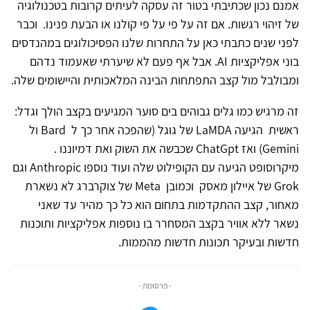
אמנם נכון שכתיבתי בטור זה עסקה לעיתים קרובות בטכנולוגיה
של זיהוי רגשות. אם זה על פי על פי קולנו או הבעת פנינו. וכבר
לפני שנים כתבתי כאן על התחרות שלנו הפסיכולוגים במהנדסים
בוני אפליקציות
AI
. אבל אף פעם לא שיערתי שאעמוד נדהם
ומבולבל מול קצב התפתחות הבינה המלאכותית והיישומים שלה.
זה מרגיש כמו גלים גבוהים בים סוער המגיעים בקצב הולך וגדל:
ראשית הגיעה
LaMDA
של גוגל (שהפכה אחר כך ל
Bard
ול
Gemini
) ואז
ChatGpt
שכבשה את השוק ואת דמיוננו .
מיקרוסופט הגיעה עם הקופילוט שלה ועוד נוספו
Anthropic
וגם
Grok
של איילון מאסק וכמובן
Meta
של צוקרברג לא נשארת
מאחור, קצב ההתקדמות בתחום הוא כל כך מהיר עד שאני
נשאר ללא אוויר בקצב המסחרר בו נוספות אפליקציות ותוכנות
חדשות ובעיקר תכונות חדשות מהממות.
- פרסומת -