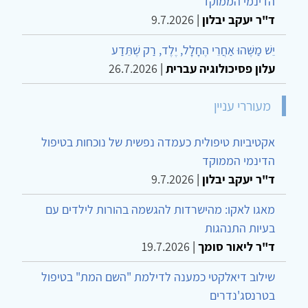
הדינמי הממוקד
ד"ר יעקב יבלון
|
9.7.2026
יֵשׁ מַשֶּׁהוּ אַחֲרֵי הֶחָלָל, יֶלֶד, רַק שֶׁתֵּדַע
עלון פסיכולוגיה עברית
|
26.7.2026
מעוררי עניין
אקטיביות טיפולית כעמדה נפשית של נוכחות בטיפול
הדינמי הממוקד
ד"ר יעקב יבלון
|
9.7.2026
מאגו לאקו: מהישרדות להגשמה בהורות לילדים עם
בעיות התנהגות
ד"ר ליאור סומך
|
19.7.2026
שילוב דיאלקטי כמענה לדילמת "השם המת" בטיפול
בטרנסג'נדרים