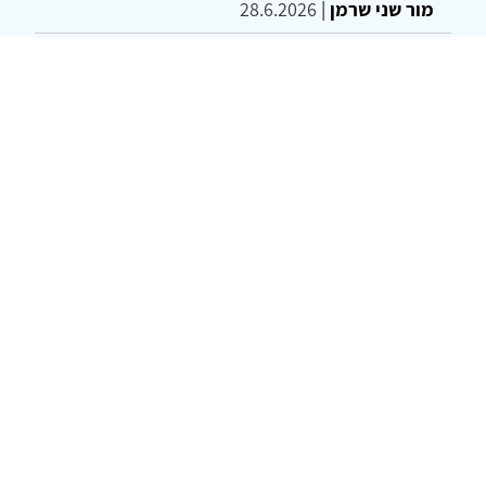
מור שני שרמן
|
28.6.2026
מחויבות חברתית כעמדה אתית-טיפולית: שרטוט
מחדש של גבולות המקצוע
ד"ר יהונתן דבש ומאיה פרבר
|
26.6.2026
© 2002-2026 כל הזכויות שמורות
צרו קשר
הצהרת נגישות
אמנת שימוש
מדיניות
פרטיות
מפת אתר
Powered by
w3.css