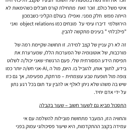
איטי משל כולם. זוכר זאת מתחילת קורס חובלים כשהימאות לא
הייתה ממש חלק ממני. ואפילו בעולם הקליני כשבמכון
הירושלמי דיברו עימי על מונחים כמו
object relations
ואני
"פילבלתי " בעינים מתקשה להבין.
זה לא רק עניין של קצב למידה. זו תחושה שקיימת רמה של
מורכבות, של אוטונומיה של המערכות הללו, שמערערת את
תפיסת הידע המסורתית שלי. פעם הרגשתי שאני יכול/ה לשלוט
בידע, לתווך אותו, להוביל בו. היום, מול ה
-AI,
אני חש/ה יותר כמו
צופה מול תופעת טבע עוצמתית – מרתקת, מפעימה, אך גם כזו
שיש בה משהו שלא ניתן לאלף או להבין עד תום בכל רגע נתון
על ידי אדם יחיד
.
התסכול מביא גם לשעור חשוב – שעור בקבלה
והחוויה הזו, המעבר מתחושת מובילות להשלמה עם אי
עמידה בקצב ההתקדמות, היא שיעור פסיכולוגי עמוק בפני