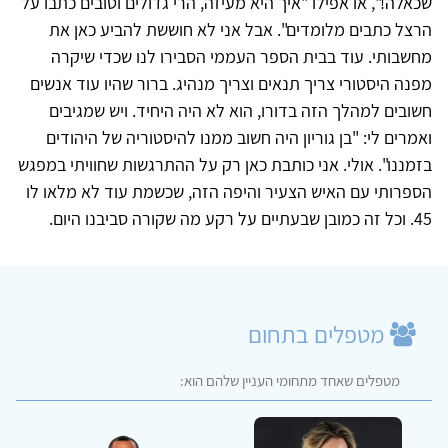
שכאלה!", או אפילו "איך היא מעיזה, הרי גדולים וטובים כתבו על
הרצל כתבים מלומדים". אבל אני לא חוששת להביע כאן את
מחשבותי. עוד בבית הספר העממי הסבירו לנו שכדי שיקרה
מפנה היסטורי צריך תנאים וצריך מנהיג. ברור שהיו עוד אנשים
חשובים למהלך הזה בדורו, הוא לא היה היחיד. ויש שמגיבים
ואמרים לי: "בן גוריון היה חשוב ממנו להיסטוריה של היהודים
בזמננו". אולי. אני כותבת כאן רק על ההתרגשות שחוויתי במפגש
הספרותי עם האיש הצעיר והיפה הזה, שכשמת עוד לא מלאו לו
45. וכל זה כמובן שבעתיים על רקע מה שקורה סביבנו היום.
מטפלים בתחום
מטפלים שאחד מתחומי העניין שלהם הוא: