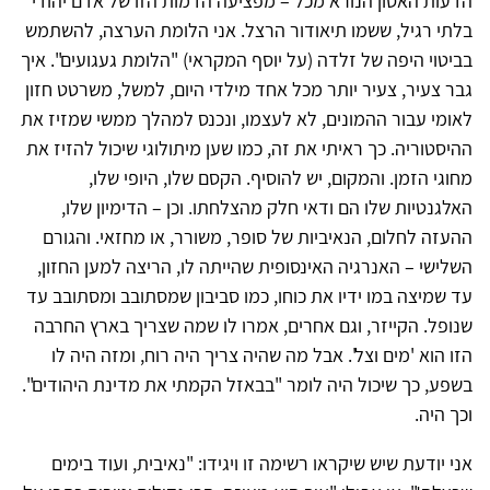
הדעות האסון הנורא מכל – מפציעה הדמות הזו של אדם יהודי
בלתי רגיל, ששמו תיאודור הרצל. אני הלומת הערצה, להשתמש
בביטוי היפה של זלדה (על יוסף המקראי) "הלומת געגועים". איך
גבר צעיר, צעיר יותר מכל אחד מילדי היום, למשל, משרטט חזון
לאומי עבור ההמונים, לא לעצמו, ונכנס למהלך ממשי שמזיז את
ההיסטוריה. כך ראיתי את זה, כמו שען מיתולוגי שיכול להזיז את
מחוגי הזמן. והמקום, יש להוסיף. הקסם שלו, היופי שלו,
האלגנטיות שלו הם ודאי חלק מהצלחתו. וכן – הדימיון שלו,
ההעזה לחלום, הנאיביות של סופר, משורר, או מחזאי. והגורם
השלישי – האנרגיה האינסופית שהייתה לו, הריצה למען החזון,
עד שמיצה במו ידיו את כוחו, כמו סביבון שמסתובב ומסתובב עד
שנופל. הקייזר, וגם אחרים, אמרו לו שמה שצריך בארץ החרבה
הזו הוא 'מים וצל'. אבל מה שהיה צריך היה רוח, ומזה היה לו
בשפע, כך שיכול היה לומר "בבאזל הקמתי את מדינת היהודים".
וכך היה.
אני יודעת שיש שיקראו רשימה זו ויגידו: "נאיבית, ועוד בימים