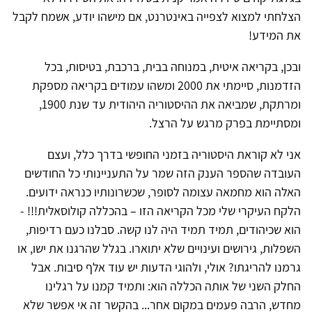
הצלחתי למצוא לצפייה באינטרנט, אם מישהו יודע, אשמח לקבל
את המידע!
ובכן, בקריאה איטית, במנוחה בבית, ברכבת, בטיסות, בכל
הזדמנות, סיימתי את 2000 ומשהו עמודים בקריאה מספקת
ומרתקת, שמביאה את ההיסטוריה היהודית עד שנת 1900,
ומסתיימת בפרק מרגש על הרצל.
אני לא קוראת היסטוריה בזמני החופשי בדרך כלל, ועצם
העובדה שהספר הענק הזה שמר על התעניינותי כל החודשים
האלה הוא מחמאה עצומה לסופר, שכשרונותיו כנראה ידועים.
הלקח העיקרי שלי מכל הקריאה הזו – בהכללה קולוסאלית!!! -
הוא שכיהודים, תמיד תמיד היה לנו קשה. סבלנו כעם רדיפות,
השפלות, גירושים ועינויים שלא יתוארו. בגלל שהרגנו את ישו, או
גרמנו להריגתו? אולי, ולהוגי הדעות יש עוד אלף סיבות. אבל
החלק השני של אותה הכללה הוא: ותמיד קמנו על רגלינו
מחדש, הרבה פעמים במקום אחר... בהקשר זה אי אפשר שלא