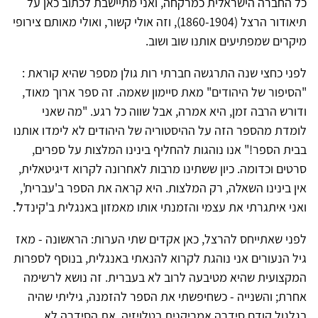
כל החברה הישראלית כמרקחה, ואני מתיישבת לכתוב כאן על
תיאודור הרצל (1860-1904), וזה אולי קשור, ואולי מאותם צירופי
מיקרים שמפתיעים אותנו שוב ושוב.
לפני כחצי שנה התרגשה חברתי רות גולן מספר שהיא קוראת :
"הסיפור של היהודים" מאת סיימון שאמה. זה ספר ארוך מאוד,
ודורש הרבה זמן, היא אמרה, אבל שווה כל רגע. "מה שאני
לומדת מהספר הזה על ההיסטוריה של היהודים לא לימדו אותנו
בבית הספר!" אנו נוהגות להחליף בינינו המלצות על ספרים,
סרטים וכדומה. כיון ששתינו מרבות לאחרונה לקרוא דיגיטאלית,
אין בינינו השאלה, רק המלצות. היא קראה את הספר ב'עברית',
ואני איתגרתי את עצמי והזמנתי אותו מאמזון באנגלית ב'קינדל'.
לפני שאתייחס להרצל, כאן אקדים שתי הערות: הראשונה - מאז
גיל הנעורים אני נוהגת לקרוא להנאתי באנגלית, בנוסף לספרות
המקצועית שהיא מטיבעה לרוב לא בעברית. זה נושא לרשימה
אחרת; והשנייה - כשחיפשתי את הספר להזמנה, גיליתי שהיה
בגלגול קודם סידרה אמריקנית בטלויזיה. את הסידרה לא