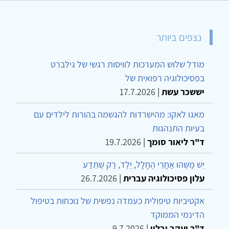
נצפים ביותר
מודל שלוש המערכות לוויסות רגשי של גילברט
בפסיכולוגיה רפואית של
יששכר עשת
|
17.7.2026
מאגו לאקו: מהישרדות להגשמה בהורות לילדים עם
בעיות התנהגות
ד"ר ליאור סומך
|
19.7.2026
יֵשׁ מַשֶּׁהוּ אַחֲרֵי הֶחָלָל, יֶלֶד, רַק שֶׁתֵּדַע
עלון פסיכולוגיה עברית
|
26.7.2026
אקטיביות טיפולית כעמדה נפשית של נוכחות בטיפול
הדינמי הממוקד
ד"ר יעקב יבלון
|
9.7.2026