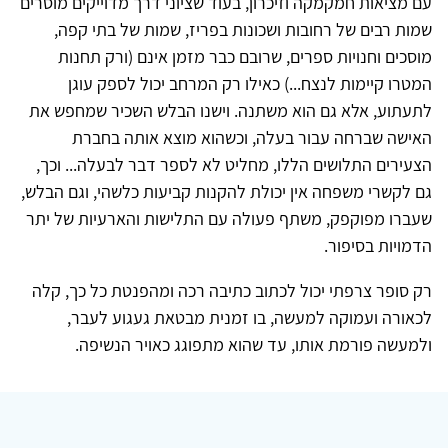
עם מציאות חמקמקה וזיכרון, בעוד שציוני דרך מדוייקים מוסרים
שמות רבים של רחובות ושכונות בפריז, שמות של בתי קפה,
מוסכים וחנויות ספרים, שרובם כבר מזמן אינם (ורק תחנות
המטרו קיימות לנצח...) כאילו רק המרחב יכול לספק עוגן
לתעתוע, אלא גם הוא משתנה. וישנו הבלש השכיר שמחפש את
האישה שברחה עבור בעלה, וכשהוא מוצא אותה בחברת
הצעירים התלושים הללו, מחליט לא לספר דבר לבעלה... וכך,
גם לקשרי משפחה אין יכולת להקנות קביעות כלשהי, וגם הבלש,
שעברו מפוקפק, משתף פעולה עם התלישות והארעיות של יתר
הדמויות בסיפור.
רק סופר צרפתי יכול לכתוב כתיבה רכה ומהפנטת כל כך, קלה
לכאורה ועמוקה למעשה, בו זמנית מבטאת געגוע לעבר,
ולמעשה פורמת אותו, עד שהוא מתפוגג כאויר הנשיפה.