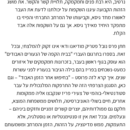
נרטיב, היא רבת פנים וחמקמקה, תלויית קשר והקשר. את מושג
הזהות הקבועה עיגנו השקפות על יכולתנו לדעת את העבר
לאשורו מחד גיסא, וקביעותו של המרחב החברתי והפיזי בו
מתפקד היחיד מאידך גיסא. אך גם על השקפות אלה אבד
הקלח.
חתן פרס נובל פטריק מודיאנו ודאי אינו זקוק להמלצתי, ובכל
זאת. בספרו בתרגום העברי "בבית הקפה של הנעורים האבודים"
הוא עוסק בגוף ראשון בעבר, בזכרונות חמקמקים של איזורים
כמעט-נשכחים בפריז בהם בילה הגיבור בנעוריו לפני עשרות
שנים. איך קרא לזה פרוסט – "בחיפוש אחר הזמן האבוד" – וגם
כאן, הסגנון הצרפתי הזה של התרפקות המלנכולית על עבר
סטודנטיאלי-בוהמי של צעירי פריז שנקבצו אליה ממקומות
אחרים, חיים בשולי האוניברסיטה, תלושים ממשפחות המוצא,
חלקם גם ממולדותיהם, יוצרים קשרים זמניים וחזקים ביניהם –
ונעלמים. ובכל זאת אין זו סנטימנטליות או נוסטלגיה, אלא
התעמקות, ממש מדיטציה, על הזהות, הזמן והמרחב ומשמעותם