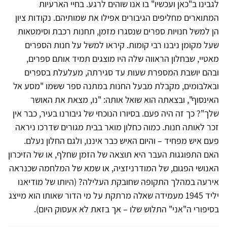
לגבינו ב"כאן ועכשיו" בו אנו שוהים לרגע. בחיי הארעיות
המתוארים מחליפים הגיבורים אפילו את שמותיהם. נקודות ציון
הן למשל חנויות ספרים שנסגרו מזמן, תחנות רכבת וסימטאות
שעל מקומן ניבנו רבי קומות. קיראו למשל על חנות הספרים
מאטיי, שבחלון הראווה שלה היו מוצגים תמיד אותם ספרים,
ובהם יושבת המספרת שעות עד סגירתה, מעלעלת בספרים
ובאלבומים, מקבלת מבעל החנות במתנה ספר ששמו "מסע אל
האינסוף", ובצאתה הוא שואל אותה: "נו, מצאת את האושר
שלך"? כך זה היה פעם. בסיורו הנוכחי של גיבורנו בעיר, כבר אין
זכר לאותה חנות. כמוה כחלון מואר בבית מגורים שדרכו ניראה
פעם איש מפחיד – והיום האיש כבר איננו, ולגם החלון נעלם.
האם התפוגגות העבר היא תוצאה של הזמן שחלף, או של הזיכרון
האנושי הפגום, של המודרניזציה, או שמא של המלחמה שכנראה
אירעה במהלך התקופה שחובקת העלילה? (היותו של מודיאנו
יליד 1945 מעמידה שאלה מרתקת על מי הדור שאותו הוא מייצג
בסיפורי ה"אני" התלוש שלו – אך בזאת לא אעסוק היום).