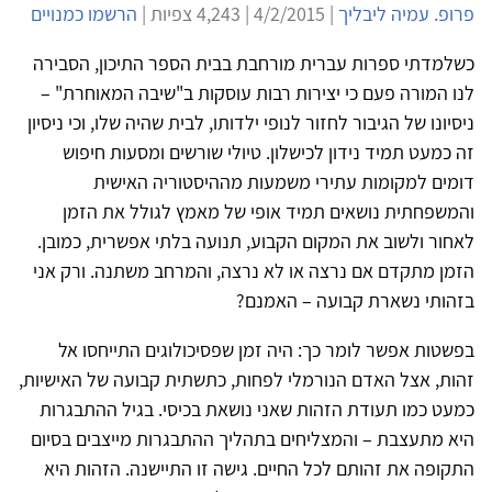
פרופ. עמיה ליבליך
| 4/2/2015 | 4,243 צפיות |
הרשמו כמנויים
כשלמדתי ספרות עברית מורחבת בבית הספר התיכון, הסבירה
לנו המורה פעם כי יצירות רבות עוסקות ב"שיבה המאוחרת" –
ניסיונו של הגיבור לחזור לנופי ילדותו, לבית שהיה שלו, וכי ניסיון
זה כמעט תמיד נידון לכישלון. טיולי שורשים ומסעות חיפוש
דומים למקומות עתירי משמעות מההיסטוריה האישית
והמשפחתית נושאים תמיד אופי של מאמץ לגולל את הזמן
לאחור ולשוב את המקום הקבוע, תנועה בלתי אפשרית, כמובן.
הזמן מתקדם אם נרצה או לא נרצה, והמרחב משתנה. ורק אני
בזהותי נשארת קבועה – האמנם?
בפשטות אפשר לומר כך: היה זמן שפסיכולוגים התייחסו אל
זהות, אצל האדם הנורמלי לפחות, כתשתית קבועה של האישיות,
כמעט כמו תעודת הזהות שאני נושאת בכיסי. בגיל ההתבגרות
היא מתעצבת – והמצליחים בתהליך ההתבגרות מייצבים בסיום
התקופה את זהותם לכל החיים. גישה זו התיישנה. הזהות היא