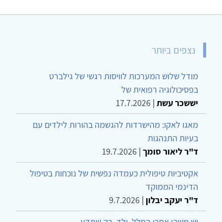
נצפים ביותר
מודל שלוש המערכות לוויסות רגשי של גילברט
בפסיכולוגיה רפואית של
יששכר עשת
|
17.7.2026
מאגו לאקו: מהישרדות להגשמה בהורות לילדים עם
בעיות התנהגות
ד"ר ליאור סומך
|
19.7.2026
אקטיביות טיפולית כעמדה נפשית של נוכחות בטיפול
הדינמי הממוקד
ד"ר יעקב יבלון
|
9.7.2026
יֵשׁ מַשֶּׁהוּ אַחֲרֵי הֶחָלָל, יֶלֶד, רַק שֶׁתֵּדַע