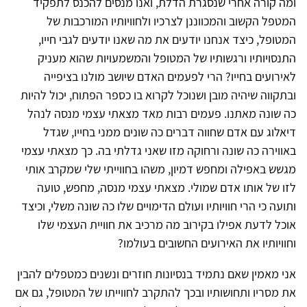
ומה קורה אחרי שנסגרת הדלת, ואנו מנסים להכנס לתפקיד
המטפל הקשוב והמכווננן לצרכיו ולחוויותיו המורכבות של
המטופל, כיצד אנחנו יודעים את מה שאנו יודעים לגבי חייו,
התנסויותיו ורגשותיו של המטופל והמשמעויות שהוא מעניק
לאירועים בחייו? הרי לפעמים האדם שיושב מולנו בציפייה
ובתקווה שיהיה מובן ושנוכל לקרוא בו כספר הפתוח, יכול להיות
כה שונה מאתנו. פעמים רבות מאד מצאתי עצמי מנסה לנהל
דיאלוג עם אדם שחווה דברים כה שונים ממני בחייו, שגדל
באווירה כה שונה ורחוקה מזו שאני גדלתי בה. כך מצאתי עצמי
מגשש באפילה ומחפש דמיון, משהו בחווייתי שלי שמקרב אותי
לזו של אותו אדם שמולי. מצאתי עצמי מנסה, מחפש, טועה
ותועה כי הרי חוויותיו ועולם הדימויים שלו כה שונה משלי, וכיצד
אוכל לדעת אפילו בקירוב מה מרכיב את חוויית העצמי שלו
וחוויותיו את האירועים החשובים בעולמו?
אני מאמין שאם נתמיד בנסיונות חוזרים ונשנים כמטפלים להבין
את מסריו ותחושותיו ובכך להתקרב לחווייתו של המטופל, גם אם