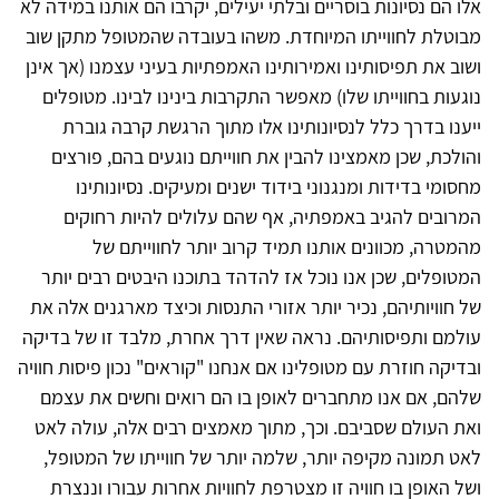
אלו הם נסיונות בוסריים ובלתי יעילים, יקרבו הם אותנו במידה לא
מבוטלת לחווייתו המיוחדת. משהו בעובדה שהמטופל מתקן שוב
ושוב את תפיסותינו ואמירותינו האמפתיות בעיני עצמנו (אך אינן
נוגעות בחווייתו שלו) מאפשר התקרבות בינינו לבינו. מטופלים
ייענו בדרך כלל לנסיונותינו אלו מתוך הרגשת קרבה גוברת
והולכת, שכן מאמצינו להבין את חווייתם נוגעים בהם, פורצים
מחסומי בדידות ומנגנוני בידוד ישנים ומעיקים. נסיונותינו
המרובים להגיב באמפתיה, אף שהם עלולים להיות רחוקים
מהמטרה, מכוונים אותנו תמיד קרוב יותר לחווייתם של
המטופלים, שכן אנו נוכל אז להדהד בתוכנו היבטים רבים יותר
של חוויותיהם, נכיר יותר אזורי התנסות וכיצד מארגנים אלה את
עולמם ותפיסותיהם. נראה שאין דרך אחרת, מלבד זו של בדיקה
ובדיקה חוזרת עם מטופלינו אם אנחנו "קוראים" נכון פיסות חוויה
שלהם, אם אנו מתחברים לאופן בו הם רואים וחשים את עצמם
ואת העולם שסביבם. וכך, מתוך מאמצים רבים אלה, עולה לאט
לאט תמונה מקיפה יותר, שלמה יותר של חווייתו של המטופל,
ושל האופן בו חוויה זו מצטרפת לחוויות אחרות עבורו וננצרת