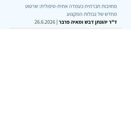
מחויבות חברתית כעמדה אתית-טיפולית: שרטוט
מחדש של גבולות המקצוע
ד"ר יהונתן דבש ומאיה פרבר
|
26.6.2026
שילוב דיאלקטי כמענה לדילמת "השם המת" בטיפול
בטרנסג'נדרים
מור שני שרמן
|
28.6.2026
© 2002-2026 כל הזכויות שמורות
צרו קשר
הצהרת נגישות
אמנת שימוש
מדיניות