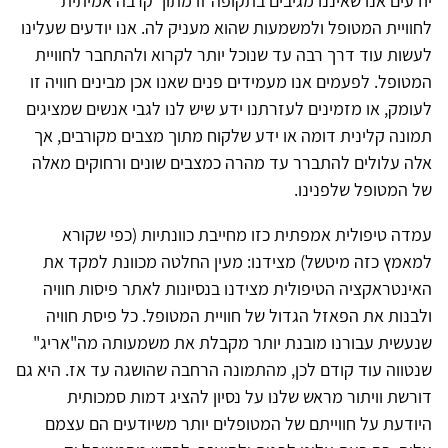
יודעים אנו שאיננו מגיבים בתקופה זו מתוך קרבה אמיתית
לחוויית המטופל ולמשמעות שהוא מעניק לה. אנו יודעים שעלינו
לעשות עוד דרך רבה עד שנוכל יותר לקרוא ולהתחבר לחוויית
המטופל. לפעמים אנו מעמידים פנים שאנו אכן מבינים חוויה זו
לעומק, או מזמינים לעזרתנו ידע שיש לנו לגבי אנשים שמציגים
תמונה קלינית דומה או ידע שלקוח מתוך מצבים מקורבים, אך
אלה עלולים להתברר עד מהרה כמצבים שונים ורחוקים מאלה
של המטופל שלפנינו.
עמדה טיפולית אמפתית כזו מחייבת כוונתיות (כפי שקורא
למאמץ כזה מיטשל) מצידנו: מעין החלטה מכוונת למקד את
האינטראקציה הטיפולית מצידנו בנסיונות לאתר פיסות חוויה
ולבנות את הפאזל הגדול של חוויית המטופל. כל פיסת חוויה
שנעשית עבורנו מובנת יותר מקבלת את משמעותה מה"אריג"
שנטווה עוד קודם לכן, מהתמונה הרחבה שהושגה עד אז. היא גם
דורשת וויתור מראש שלנו על נסיון להציג דמות סמכותית
היודעת על חווייתם של המטופלים יותר משיודעים הם עצמם