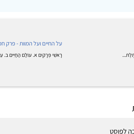
על החיים ועל המוות - פרק חמי
ֶּלֶת...
רָאשֵׁי פְּרָקִים א. עוֹלַם הַחַיִּים ב. עֵרֶ
ה לפוסט