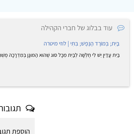
עוד בבלוג של חברי הקהילה
בַּיִת; בְּמוֹרַד הַנֶּפֶשׁ; בִּתִּי | לוזי מיטרה
בַּיִת עֲדַיִן יֵשׁ לִי חֻלְשָׁה לְבַּיִת מִכָּל סוּג שֶׁהוּא הַמּוּגָן בְּמִדְרָכָהּ מֻשְׁת
תגובות
הוספת תגוב