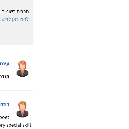
חברים רשומים י
לחצו כאן לריש
עינת
תודה 
רוזה 
 poet
y special skill