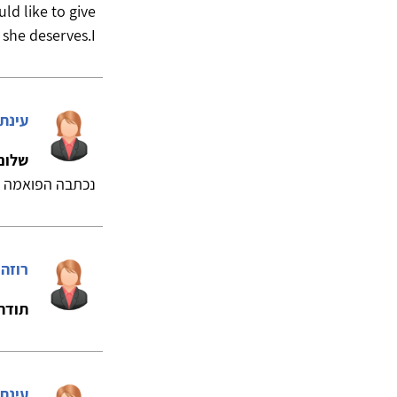
ld like to give
t she deserves.I
עינת
שלום 
נכתבה הפואמה וא
רוזה 
תודה
עינת