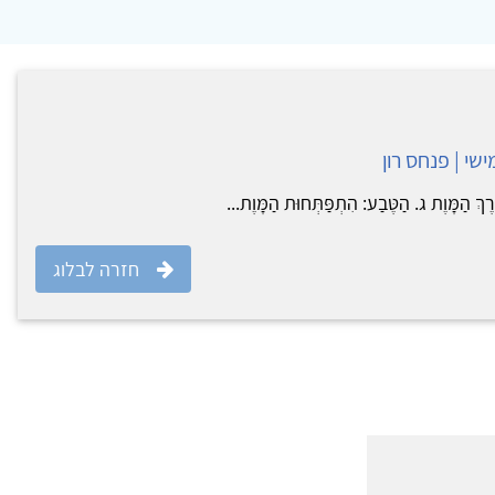
שי | פנחס רון
ךְ הַמָּוֶת ג. הַטֶּבַע: הִתְפַּתְּחוּת הַמָּוֶת...
חזרה לבלוג