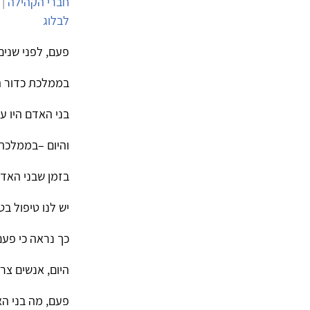
חברי הקהילה
| 27/3/2014 | 7,539 צפיות
לבלוג
פעם, לפני שנים
בממלכת כדור ה
בני האדם היו ע
והיום –בממלכת 
בזמן שבני האדם
יש לנו טיפול ב
כך נראה כי פעם,
היום, אנשים צרי
פעם, מה בני האד