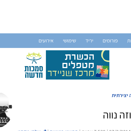
ת
פורומים
יריד
שימושי
אירועים
 יצירתית
זה נווה