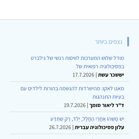
נצפים ביותר
מודל שלוש המערכות לוויסות רגשי של גילברט
בפסיכולוגיה רפואית של
יששכר עשת
|
17.7.2026
מאגו לאקו: מהישרדות להגשמה בהורות לילדים עם
בעיות התנהגות
ד"ר ליאור סומך
|
19.7.2026
יֵשׁ מַשֶּׁהוּ אַחֲרֵי הֶחָלָל, יֶלֶד, רַק שֶׁתֵּדַע
עלון פסיכולוגיה עברית
|
26.7.2026