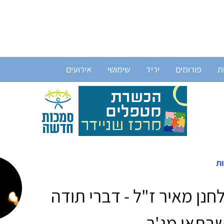
ת
פורומים
יריד
שימושי
אירועים
ות
חנן מאיר ז"ל - דברי תודה
שבתאי מג'ר