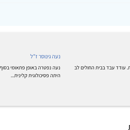
נעה גינוסר ז"ל
קליני, הלך מעמנו ביום 5.9.23, בטרם עת. עודד עבד בבית החולים לב
היתה פסיכולוגית קלינית...