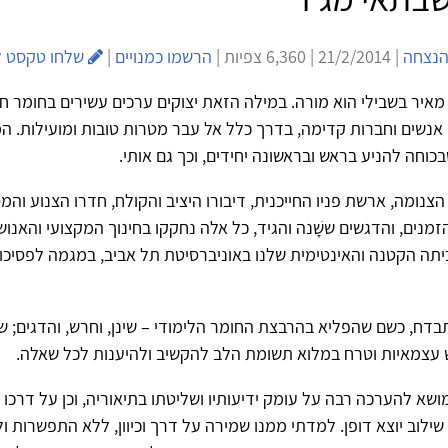
 הנצחה
| 21/2/2014 | 6,360 צפיות |
הרשמו כמנויים
|
שלחו טקסט ל
מאיר בשבילי הוא מורה. במילה הזאת יצוקים ערכים עשירים בחומר ח
 אנשים וחברות קדימה, בדרך כלל אל עבר מטרות טובות ומועילות. ה
בכוחה להניע בראש ובראשונה יחידים, וכך גם אותי.
הצנומה, ארשת פניו החייכנית, דיבורו היציב והקולח, חדרו הצנוע והמ
מנים, והדגשים ששָׁנה והגיד, כל אלה נחקקו בחינוך המקצועי והאנו
יתה הקטנה והאינטימית שלנו באוניברסיטת תל אביב, במגמה לפסיכולו
בדח, כשם שהפליא בהרבצת החומר הלימודי – שינן, וחרש, והדגים; ש
 עצמאיות וטרח במלוא תשומת הלב להקשיב ולהיענות לכל שאלה.
מושא להערכה רבה על עומק ידיעותיו ושליטתו בתיאוריה, וכן על דרכו
שילוב יוצא דופן. למדתי ממנו שמירה על דרך וכיוון, ללא התפשרות ו