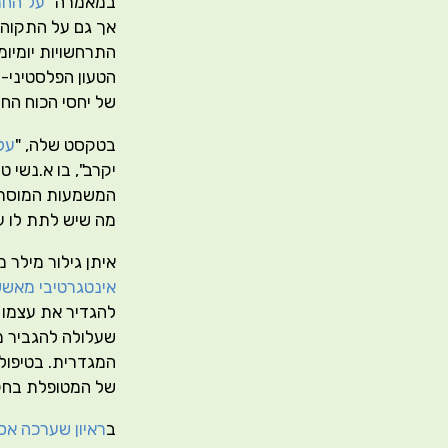
במאמרה "
על החמ
אך גם על התקוה,
התרחשויות יומיומ
הטעון הפלסטיני-י
של יחסי הכוח הח
בטקסט שלה, "
על
יקרב", בו א.נשי 
המשמעות המוסרית
מה שיש לתת לו עד
איתן גילור מילר 
אינטגרטיבי מאשש
להגדיר את עצמו 
שעלולה להגביר מ
המגדרית. בטיפול 
של המטופלת בחק
ב
ראיון שערכה אס