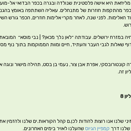
ליחאת היא אישה פלסטינית שנולדה ובגרה בכפר הבדואי אל-מוער
כפר מהתקפות חוזרות של מתנחלים. עאליה השתתפה באומץ בהגנה
 האלימות. לפני שנה, לאחר מקרי אלימות חוזרים, הכפר גורש השי
וש.
ה במזרח ירושלים. עבודתה ״לאן נלך מכאן? | נבי מוסא״ המובאת בג
 שאלות לגבי העבר והעתיד, חיים ומוות הממוקמות בתוך נוף מסויי
ה קונטורובסקי, אפרת אבן צור, נעמי בן בסט, תהילה מישור ונוגה א
ון זה.
ן 8
ני שלנו אנו רוצות להודות לכן.ם קהל הקוראות.ים שלנו ולהזמין א
שלנו דרך
קמפיין הגיוס
שהעלנו לאויר בימים האחרונים.