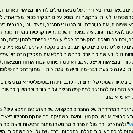
ים נשאו תמיד באחריות על מציאת מילים לתיאור מציאויות אותן ה
שכיח או לעוות. בהקשר זה, מוטל עלינו תפקיד כפול: מצד אחד, לה
 שיפוטית, את פעולתם של מנגנוני ההגנה, ומצד שני , להנכיח ב
ם להעלמתו. פונקציה כפולה זו שלנו נהיית קריטית במיוחד נוכח ת
, וכתיבה הופכת בהקשר זה לכלי עוצמתי במיוחד למתן עדות, הנצח
ם להשליט נרטיביים שקריים. גם אם נתקשה לעתים למצוא מילים ש
חותינו לוודא שמילים יוכלו להמשיך למלא את תפקידן הבסיסי, עפ״י ו
ורה במציאות ולייצג נאמנה את מה שהן טוענות אודות המציאות. (
. טענה קובעת דבר-מה, והיא מייצגת אותו״, מתוך ״חקירה פילופוס
בגליון השמיני של ״חוצות - כתב עת תרבוטיפוליטי״ אינם מציעים
 מזמינים להתנגד למתקפה חריפה על חיבורים ולהמשיך לחשוב יח
ייאוש ואימה.
שתיקה המהדהדת של החברים למקצוע, של הארגונים המקצועים? 
ית? קבוצת א.נשי מקצוע שמאסו בשתיקה וההשתקה החליטו לצאת 
ע
" ולהתארגן יחד מול הצורך לומר משהו מתוך הרגישות והאתיקה ה
וק לנוכח העוולות הבלתי נתפסות. ברב שיח גלוי לב משתפות ומש