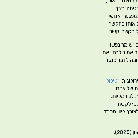
ההחמצה והיאוש,
גימה, דרך
במפגש האנושי
ם אותו בהקשר
של הקשר וקשר.
 "שומר נפשו
ה אמיר לבחון את
בה לדבר כנגד
ולוגית: "
טיפול
ית של אדם
לנורמליות,
סטי לקשת
ורך ליווי מכבד
של בראון (2025),