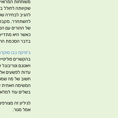
משוחחות המרואיי
שקיוותה לחולל ב
להגיב לבחירה של
להשתחרר, מקבלת 
של ההורים עם המי
כאשר היא מתדיינ
בדבר הסכמת ההור
ג'סיקה נבו סוקר
בהקשרים פוליטיי
ויאטנם וטריבונל
עדות לפשעים אלה 
חשוב של מה שמכו
המשימה האתית של
בשלים עוד למלא
לגיליון זה מצורפי
אמל מטר.