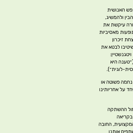
נפש האנושית
בין ולהמשיג,
צורה עיקשת את
ופעות מאסיביות
ת זיכרון
יטיבו לבטא את
יטגנשטיין:
״טענה היא
ית-לוגית״).
 נחמה פשוטה או
ד על אחריותינו
מול ההשתקה
בקריאה
מקצועית, החובה
תפים אותנו