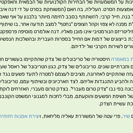
נות על המשמעויות של הבחירות הקולנועיות של הבמאית והאפקטים
אמצעות הסרט. העלילה, בה האם (המשוחקת בסרט על די דנה איב
 בנה, חייל קרבי, להשתתף בסבב לחימה מיותר בלבנון על אף שאמו
מפנה לא צפוי וקהל הצופים "נחטף" למצב תודעה אחר, בו שיתוף ה
ליטריזם הנורמטיבי אינו מובן מאליו. דנה אולמרט מוסיפה פרספקט
ת בייצוגים של דמות אם החייל בספרות העברית ובהשלכות הנפשיו
ים לשירות הקרבי של ילדיהם.
ת במאמרה
היסטוריה של טריבונלים של צדק שהתקיימו בעשורים הא
ם וחברתיים שונים. טריבונלים של צדק, כגון הטריבונל של ראסל 
 עזה שהתקיים לאחרונה, מציבים לעצמם למטרה לתעד פשעים נגד 
ולהביע התנגדות אליהם. לצד הארכיונים ובשיתוף עמם, טריבונלים 
נה בפי נבו "צדק טרום מעברי". בצדק טרום מעברי, האזרחים לוקח
 חשיפת הפשעים והוקעתם, מבלי לחכות למגנוני המשפט הקונבנצי
כת עשיית הצדק.
ם
שיר
, פרי עטה של המשוררת עאליה מליחאת, ו
יצירת אמנות חזותית