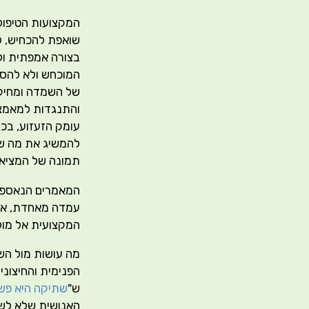
המקצועות הטיפולי
שואפת להכחיש, לה
בצורה אמפתית ולא
המוכחש ולא להסכי
של השמדה ומחיקה
והתנגדות למאמצי
עומק הזעזוע, בכו
להמשיג את מה שק
תמונה של המציאות
המאמרים הנאספים 
עמדה מאחדת, אלא
המקצועית אל מול 
מה עושות מול ה
הפנימית והחיצונ
ש"
שתיקה היא פש
האנושית שלא לשת