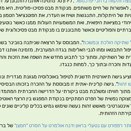
צה ותקווה ברחבי יפו כמשל
", לירון טל מזמינה אותנו להתבונן על 
 לאפשרות של חיים משותפים. מנקודת מבט פסיכו-פוליטית, היא מד
יות של היתקלות, התנגשות ושיח או העדרו, את הפוטנציאל הטמון 
הודי במציאות היפואית, ואת המשמעויות העולות ממנו כאשר נוטעי
ברתיים והפוליטיים וכאשר מתבוננים בו מנקודת מבט פסיכולוגית 
 שתיקה הולכת ונמשכת
", המבוסס על הרצאה שניתנה בוובינר בשם
טיפול התבטאו ומחו לגבי האלימות בגדה המערבית, מזמינה אותנו דנ
 של השתיקה, ומתוך כך לתבוע מחדש את השפה ואת הזכות והחו
ות והכרה ובתוך כך, למחות כנגדו.
מציע גישה תיאורטית חדשנית לטיפול באוכלוסיה מגוונת מגדרית ונויר
 זהות
". גישה קלינית-אתית זו מבוססת על ההכרה בזכותו הבסיס
מתוך חוויתו ומשלבת מבט ביקורתי על הדרישה החברתית המתמדת 
צוקה נפשית של הפרט המתקיים בנקודת המפגש בין הרצף האוטי
אינטגרטיבי מאשש זהות נעשה שימוש גמיש בכלים קליניים שונים לצ
ירתה הזהותית.
תר רפפורט עם נטעלי בראון ודנה אולמרט על הסרט "חמצן"