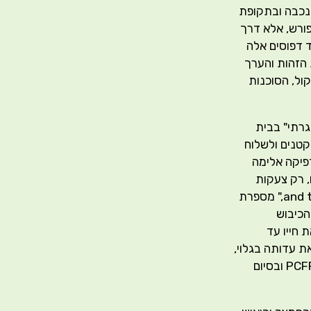
הנכבה ובתקופת
פורש, אלא דרך
ד דפוסים אלה
 הזהות והערך
ול, הסוכנות
רתי" בבית
קטנים ולשלוח
דפיקה אלימה
, רק צעקות
ואיומים, and there was a soldier waving to us with his gun, Shut up, don't talk," מספרת
הכיבוש
 חייו עד
 עדותה בגלוי,
יוצאת בקריאה לקהל הקוראות ולקהילה הבינלאומית לתמוך בארגוני שלום כדוגמת PCFF ובסיום