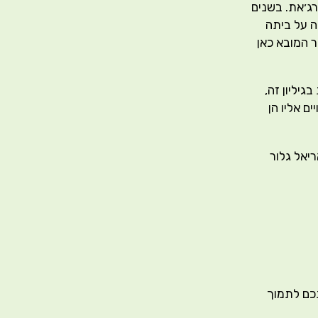
ג׳את. בשנים
 על ביתה
ר המובא כאן
יליון זה,
ם אליו הן
ריאל גלור
תכם לתמוך