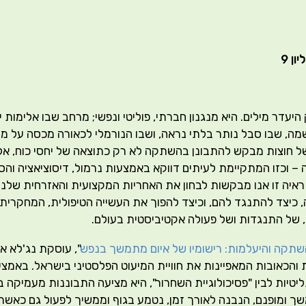
ן 9
יעדר מילים. היא מנגנון חברתי, פוליטי ונפשי; מרחב שבו אלימות 
ה, שבו סבל נותר בלתי נראה, ושבו הנורמלי לכאורה מכסה על מ
 של חוצות מבקש להתבונן בהשתקה לא רק כתוצאה של יחסי כוח, אל
 – וכזו המתקיימת לעיתים דווקא באמצעות נרמול, דיסוציאציה וה
איה זו אנו מבקשות לבחון את האחריות המקצועית והאזרחית שלנו:
 כיצד להתנגד להם, וכיצד להפוך את העשייה הטיפולית, המחקרית
של התנגדות ושל פעולה אקטיביסטית בעולם.
שתקה והיעלמות: רישומיו של איום מתמשך בנפש
", עוסקת נג'לא 
 והכאובות המאפיינות את חוויית המיעוט הפלסטיני בישראל. באמצעו
ליטיות לבין "פסיכולוגיית השחרור", היא מציעה התבוננות מעמיקה
ך ומופנם, הנבנה לאורך זמן, נטמע בגוף וממשיך לפעול גם כאשר הא