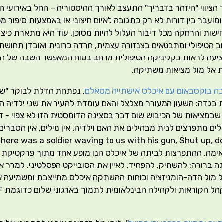
הציווי "היזהר בדבריך" התעצב לאורך ההיסטוריה – החל באירועי 
ועבר בין דורות לא רק כתגובה לאיום חיצוני או באמצעות סיפור מ
חישות והרחקה מכל דיבור העלול להיות מסוכן. עוד היא מתארת כיצ
הטיפולי ומתבטאים בצנזורה עצמית, חרדה כרונית ואובדן תחושת
ציעה לראות בקליניקה הטיפולית מרחב בטוח המאפשר השבה של הק
ת אל מול מציאות משתיקה.
בה בוקסבאום עם איכלס אישתייה מסאלם
, נפתחת הדלת לבוקר "שג
בגדה: השעון המעורר מצלצל והאם עומדת להעיר את שני ילדיה ה
שבמציאות של הכיבוש שום דבר בסצינה הדומסטית הזו לא צפוי - 
ים מתפרצים לבית מבהילים את האם וילדיה, אין מילים, אין הסברים
אימה. ההתפרצות לביתה של איכלס הנו מופע אחד מתוך פרקטיקת 
 ברורה: להשתיק, להפחיד, לאיין את הסובייקט הפסלטיני. למרר את
 מול הדה-הומניזציה וכוחות ההשתקה איכלס מתייצבת ומשמיעה את