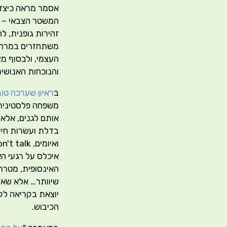
אסמר מראה כיצד 
המשטר הצבאי – ומ
זהירות גופנית, ל
משתחזרים במרחב 
העצמי, ולבסוף מ
והנוכחות האנושי
ב
ראיון שערכה טו
משפחה פלסטינית 
אותם לגנים, אלא 
בדלת ועשרות חייל
איכלס על רגעי ה
האינסופית, מטרתה
שיוותר… אלא שאל
הכיבוש.