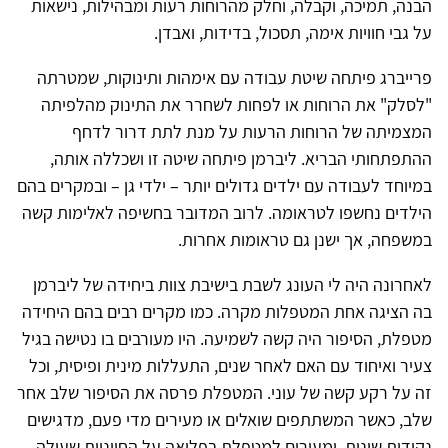
הבנה, תמיכה, וקבלה, וחלק מהרוחות רעות ומבהילות, נישאות
על גבי חוויות אימה, תסכול, בדידות, ואבדן.
פרייברג פיתחה שיטת עבודה עם אימהות ותינוקות, שמטרתה
"לסלק" את הרוחות או לפחות לשחרר את התינוק מהלפיתה
המצמיתה של הרוחות הרעות על מנת לתת דרור לדחף
ההתפתחותי הבריא. ליברמן פיתחה שיטה זו ושכללה אותה,
במיוחד לעבודה עם ילדים גדולים יותר – ילדי גן – ובמקרים בהם
הילדים נחשפו לטראומה. לרוב המדובר בחשיפה לאלימות קשה
במשפחה, אך ישנן גם טראומות אחרות.
לאחרונה היה לי העונג לשבת בישיבת צוות ביחידה של ליברמן
בה הציגה אחת המטפלות מקרה. כמו מקרים רבים בהם היחידה
מטפלת, הסיפור היה קשה לשמיעה. היו מעורבים בו נטישה בגיל
צעיר ואיחוד עם האם לאחר שנים, התעללות מינית ופיסית, וכל
זה על רקע קשה של עוני. המטפלת פרסה את הסיפור שלב אחר
שלב, כאשר המשתתפים שואלים או מעירים מדי פעם, מדגישים
נקודות שונות, ומעירים למטפלת בפליאה על החיוניות שעולה