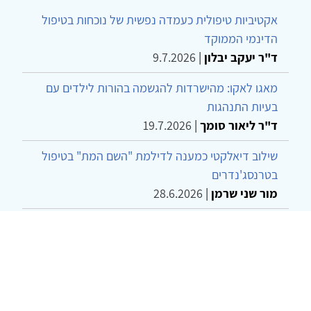
אקטיביות טיפולית כעמדה נפשית של נוכחות בטיפול
הדינמי הממוקד
ד"ר יעקב יבלון
|
9.7.2026
מאגו לאקו: מהישרדות להגשמה בהורות לילדים עם
בעיות התנהגות
ד"ר ליאור סומך
|
19.7.2026
שילוב דיאלקטי כמענה לדילמת "השם המת" בטיפול
בטרנסג'נדרים
מור שני שרמן
|
28.6.2026
מחויבות חברתית כעמדה אתית-טיפולית: שרטוט
מחדש של גבולות המקצוע
ד"ר יהונתן דבש ומאיה פרבר
|
26.6.2026