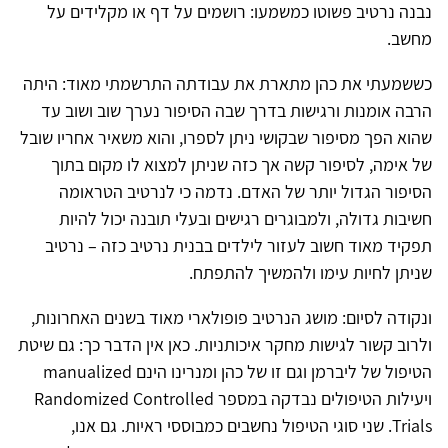
נבנה נרטיב פשוטו כמשמעו: רושמים על דף או מקלידים על
מחשב.
כששמעתי את כהן מתארת את עבודתה התרשמתי מאוד: היתה
הרבה אומנות ורגישות בדרך שבה הסיפור נערך שוב ושוב עד
שהוא הפך מסיפור שבקושי ניתן לספרו, והוא משאיר אחריו שובל
של אימה, לסיפור קשה אך כזה שניתן למצוא לו מקום בתוך
הסיפור הגדול יותר של האדם. נדמה כי לנרטיב הטראומה
חשיבות גדולה, ולמבוגרים רגישים ובעלי תובנה יכול להיות
תפקיד מאוד חשוב לעזור לילדים בבנית נרטיב כזה – נרטיב
שניתן לחיות עימו ולהמשיך להתפתח.
ונקודה לסיום: מושג הנרטיב פופולארי מאוד בשנים האחרונות,
ולרוב קשור לגישות מחקר איכותניות. כאן אין הדבר כך: גם שיטת
הטיפול של ליברמן וגם זו של כהן ומנרינו הינם manualized
ויעילות הטיפולים נבדקה במספר Randomized Controlled
Trials. שני סוגי הטיפול נחשבים כמבוססי ראיות. גם אנו,