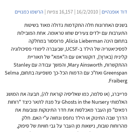
דוד אופנהיים
| 16/2/2010 | 16,157 צפיות |
הרשמו כמנויים
בשנים האחרונות חלה התקדמות גדולה מאוד בשיטות
התערבות עם ילדים צעירים שחוו טראומה. אחת המובילות
בתחום הינה Alicia Lieberman, פרופסור במחלקה
לפסיכיאטריה של הילד ב-UCSF, שבעברה לימודי פסיכולוגיה
קלינית (בארץ!), דוקטוראט עם ה"אמא" של תאוריית
ההתקשרות, Mary Ainsworth, והמשך עבודה עם Stanley
Greenspan ואח"כ עם הדמות הכל-כך משפיעה בתחום, Selma
Fraiberg.
פרייברג, (או סלמה, כמו שאליסיה קוראת לה), תבעה את המושג
האלמותי Ghosts in the Nursery על מנת לתאר כיצד "רוחות
רפאים" מן העבר מאכלסות את חדר התינוקות וצובעות את
הדרך שבה התינוק או הילד נתפס ונחווה ע"י האם. חלק
מהרוחות טובות, נישאות מן העבר על גבי חוויות של סיפוק,