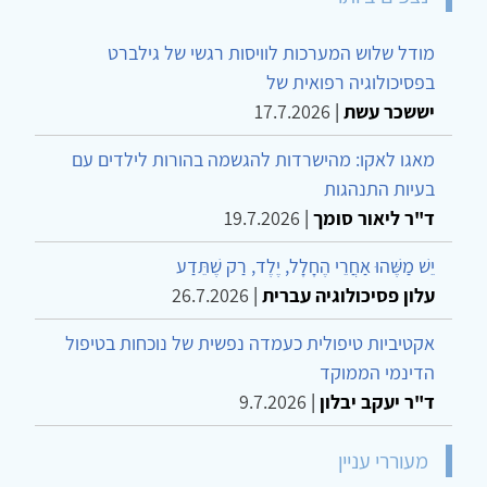
מודל שלוש המערכות לוויסות רגשי של גילברט
בפסיכולוגיה רפואית של
יששכר עשת
|
17.7.2026
מאגו לאקו: מהישרדות להגשמה בהורות לילדים עם
בעיות התנהגות
ד"ר ליאור סומך
|
19.7.2026
יֵשׁ מַשֶּׁהוּ אַחֲרֵי הֶחָלָל, יֶלֶד, רַק שֶׁתֵּדַע
עלון פסיכולוגיה עברית
|
26.7.2026
אקטיביות טיפולית כעמדה נפשית של נוכחות בטיפול
הדינמי הממוקד
ד"ר יעקב יבלון
|
9.7.2026
מעוררי עניין