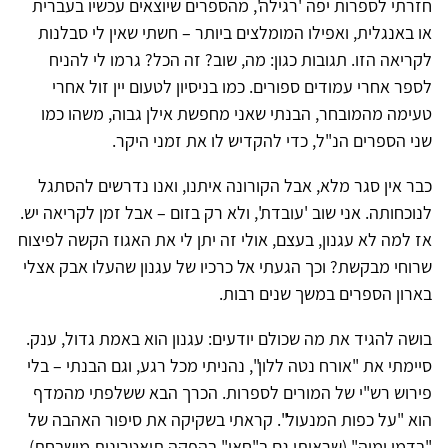
חזרתי לספרות יפה 'רגילה', מהספרים שיוצאים עכשיו בעברית
או באנגלית, ואפילו המומלצים ביותר – חשתי שאין לי סבלנות
לקריאה הזו. תגובות כגון: מה, שוב? זה הכל? גרמו לי להניח
לספר אחרי עמודים ספורים. כמו בניסיון לטעום יין זול אחרי
טעימה מהמובחר, הבנתי שאני מחפשת אילן גבוה, משהו כמו
שני הספרים הנ"ל, כדי להקדיש לו את זמני היקר.
כבר אין סגר מלא, אבל הקורונה איתנו, ואנו נדרשים להסתגל
לנוכחותה. אני שוב 'עובדת', ולא רק בזום – אבל זמן לקריאה יש.
אז למה לא עגנון, בעצם, אולי זה יתן לי את האגוז הקשה לפיצוח
שרוחי מבקשת? וכך הגעתי אל כרכיו של עגנון שהעלו אבק אצלי
בארון הספרים במשך שנים רבות.
בושה להגיד את מה שכולם יודעים: עגנון הוא באמת גדול, ענק.
סיימתי את "אורח נטה ללון", נהניתי מכל רגע, וגם הבנתי – בלי
פירוש רש"י של המורים לספרות. הכרך הבא ששלפתי מהמדף
הוא "על כפות המנעול". קראתי בשקיקה את סיפור האהבה של
"בדמי ימיה" (שראיתי גם ב"חאן" בהפקה תיאטרונית מושבחת),