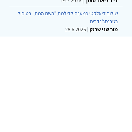
ד"ר ליאור סומך
|
19.7.2026
שילוב דיאלקטי כמענה לדילמת "השם המת" בטיפול
בטרנסג'נדרים
מור שני שרמן
|
28.6.2026
מחויבות חברתית כעמדה אתית-טיפולית: שרטוט
מחדש של גבולות המקצוע
ד"ר יהונתן דבש ומאיה פרבר
|
26.6.2026
© 2002-2026 כל הזכויות שמורות
צרו קשר
הצהרת נגישות
אמנת שימוש
מדיניות