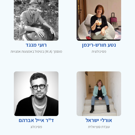
נטע חורש-רינמן
רועי מנגד
פסיכולוגית
מוסמך (M.A) בטיפול באמצעות אמנויות
אורלי ישראל
ד"ר אייל אברהם
עובדת סוציאלית
פסיכולוג