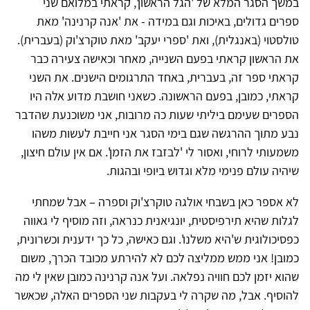
במשך הסגר המלא של 'הגל הראשון', קראתי במלואם שני
ספרים גדולים, באיכות וגם במידה - את 'אנה קרנינה' מאת
טולסטוי (באנגלית), ואת 'ספרי יעקב' מאת טוקרצ'וק (בעברית).
את הראשון קראתי בפעם השנייה, מאחר וכאישה צעירה כבר
קראתי ספר זה, בעברית, באחד התרגומים הישנים. את השני
קראתי, כמובן, בפעם הראשונה. כשאני חושבת מדוע אלה היו
הספרים שעימם ביליתי שעות כה מרובות, אני משוכנעת שהדבר
נבע מתוך ההרגשה שגם בימי הסגר אני חייבת לעשות משהו
משמעותי לרוחי, ואסור לי 'לבזבז את הזמן'. אם אין עולם חיצון,
שיהיה עולם פנימי מלא וגדוש ביופי ובהגות.
לא אספר כאן בשבחי אולגה טוקרצ'וק וספרה – אבל שמחתי
לגלות שהיא תירפיסטית, יונגיאנית כנראה, וזה מוסיף לי גאווה
כפסיכולוגית ש'היא משלנו'. וגם כאישה, כל כך ידענית וכשרונית,
כמובן! אני ממש ממליצה לכם לא להירתע מכובד הכרך, משום
שהוא יזמן לכם חוויה נפלאה. ועל אנה קרנינה כמובן שאין לי מה
להוסיף. אבל, מה שקרה לי בעקבות שני הספרים האלה, שכאשר