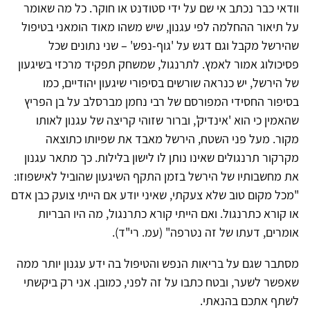
וודאי כבר נכתב אי שם על ידי סטודנט או חוקר. כל מה שאומר
על תיאור ההחלמה לפי עגנון, שיש משהו מאוד הומאני בטיפול
שהירשל מקבל וגם דגש על 'גוף-נפש' – שני נתונים שכל
פסיכולוג אמור לאמץ. לתרנגול, שמשחק תפקיד מרכזי בשיגעון
של הירשל, יש כנראה שורשים בסיפורי שיגעון יהודיים, כמו
בסיפור החסידי המפורסם של רבי נחמן מברסלב על בן הפריץ
שהאמין כי הוא 'אינדיק', וברור שזוהי קריצה של עגנון לאותו
מקור. מעל פני השטח, הירשל מאבד את שפיותו כתוצאה
מקרקור תרנגולים שאינו נותן לו לישון בלילות. כך מתאר עגנון
את מחשבותיו של הירשל בזמן התקף השיגעון שהוביל לאישפוזו:
"מכל מקום טוב שלא צעקתי, שאיני יודע אם הייתי צועק כבן אדם
או קורא כתרנגול. ואם הייתי קורא כתרנגול, מה היו הבריות
אומרים, דעתו של זה נטרפה" (עמ. רי"ד).
מסתבר שגם על בריאות הנפש והטיפול בה ידע עגנון יותר ממה
שאפשר לשער, ובטח כתבו על זה לפני, כמובן. אני רק ביקשתי
לשתף אתכם בהנאתי.