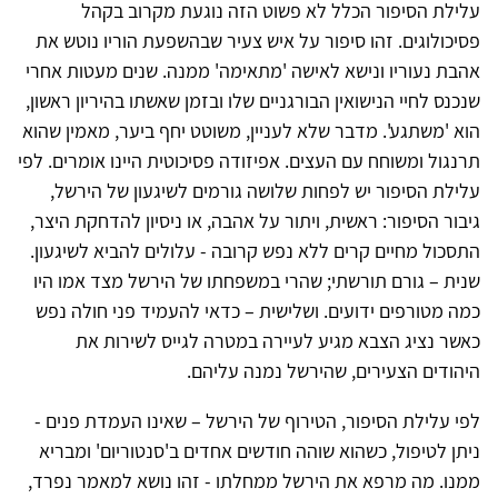
עלילת הסיפור הכלל לא פשוט הזה נוגעת מקרוב בקהל
פסיכולוגים. זהו סיפור על איש צעיר שבהשפעת הוריו נוטש את
אהבת נעוריו ונישא לאישה 'מתאימה' ממנה. שנים מעטות אחרי
שנכנס לחיי הנישואין הבורגניים שלו ובזמן שאשתו בהיריון ראשון,
הוא 'משתגע'. מדבר שלא לעניין, משוטט יחף ביער, מאמין שהוא
תרנגול ומשוחח עם העצים. אפיזודה פסיכוטית היינו אומרים. לפי
עלילת הסיפור יש לפחות שלושה גורמים לשיגעון של הירשל,
גיבור הסיפור: ראשית, ויתור על אהבה, או ניסיון להדחקת היצר,
התסכול מחיים קרים ללא נפש קרובה - עלולים להביא לשיגעון.
שנית – גורם תורשתי; שהרי במשפחתו של הירשל מצד אמו היו
כמה מטורפים ידועים. ושלישית – כדאי להעמיד פני חולה נפש
כאשר נציג הצבא מגיע לעיירה במטרה לגייס לשירות את
היהודים הצעירים, שהירשל נמנה עליהם.
לפי עלילת הסיפור, הטירוף של הירשל – שאינו העמדת פנים -
ניתן לטיפול, כשהוא שוהה חודשים אחדים ב'סנטוריום' ומבריא
ממנו. מה מרפא את הירשל ממחלתו - זהו נושא למאמר נפרד,