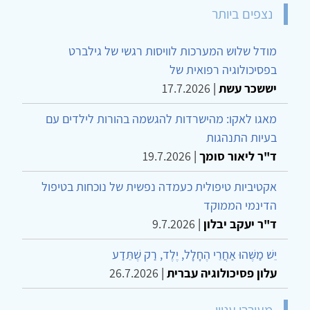
נצפים ביותר
מודל שלוש המערכות לוויסות רגשי של גילברט
בפסיכולוגיה רפואית של
יששכר עשת
|
17.7.2026
מאגו לאקו: מהישרדות להגשמה בהורות לילדים עם
בעיות התנהגות
ד"ר ליאור סומך
|
19.7.2026
אקטיביות טיפולית כעמדה נפשית של נוכחות בטיפול
הדינמי הממוקד
ד"ר יעקב יבלון
|
9.7.2026
יֵשׁ מַשֶּׁהוּ אַחֲרֵי הֶחָלָל, יֶלֶד, רַק שֶׁתֵּדַע
עלון פסיכולוגיה עברית
|
26.7.2026