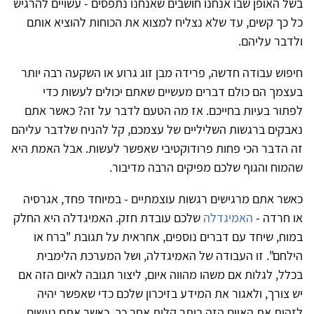
בשל האופן שבו אנחנו חושבים שאנחנו נתפסים - עשויים להרגיש
כל כך קשים, עד שלא נצליח למצוא את הכוחות להוציא אותם
ולדבר עליהם.
חיפוש עבודה חדשה, פרידה מבן זוג גרוע או השקעה רבה יותר
בעצמך הם כולם דברים מעשיים שאתם יכולים לעשות כדי
לפתור בעיות בחייכם. אז מה הטעם לדבר על זה? כאשר אתם
נאבקים ברגשות השליליים של עצמכם, קל להניח שלדבר עליהם
זה הדבר הכי פחות פרודוקטיבי שאפשר לעשות. אבל האמת היא
שהמוח והגוף שלכם מפיקים הרבה מדיבור.
כאשר אתם מרגישים רגשות עוצמתיים - במיוחד פחד, אגרסיה
או חרדה -
האמיגדלה
שלכם עובדת חזק. האמיגדלה היא החלק
במוח, שיחד עם דברים נוספים, אחראית על תגובת "ברח או
הילחם". זו העבודה של האמיגדלה, ושל המערכת הלימבית
בכלל, לגלות אם משהו מהווה איום, ליצור תגובה לאיום הזה אם
יש צורך, ולאגור את המידע בזיכרון שלכם כדי שאפשר יהיה
לזהות את האיום הזה ביתר קלות אחר כך. כאשר אתם נעשים