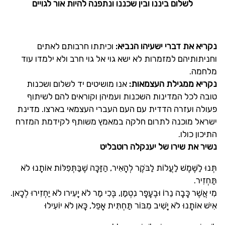
לשלום ביננו ובין שכננו ונתפנה להיות אור לגויים
נקריא את דברי ישעיהו הנביא:
וכיתתו חרבותם לאתים
וחניתותיהם למזמרות לא ישא גוי אל גוי חרב ולא ילמדו עוד
מלחמה.
נקריא ממגילת העצמאות:
אנו מושיטים יד לשלום ושכנות
טובה לכל המדינות השכנות ועמיהן וקוראים להם לשיתוף
פעולה ועזרה הדדית עם העם העברי העצמאי בארצו. מדינת
ישראל מוכנה לתרום חלקה במאמץ משותף לקידמת המזרח
התיכון כולו.
נשיר את שירו של יענקלה רוטבליט
תְּנוּ לַשֶּׁמֶשׁ לַעֲלוֹת לַבֹּקֶר לְהָאִיר, הַזַּכָּה שֶׁבַּתְּפִלּוֹת אוֹתָנוּ לֹא
תַּחְזִיר.
מִי אֲשֶׁר כָּבָה נֵרוֹ וּבֶעָפָר נִטְמַן, בֶּכִי מַר לֹא יָעִירו לֹא יַחְזִירוּ לְכָאן.
אִישׁ אוֹתָנוּ לֹא יָשִׁיב מִבּוֹר תַּחְתִּית אָפֵל, כָּאן לֹא יוֹעִילוּ