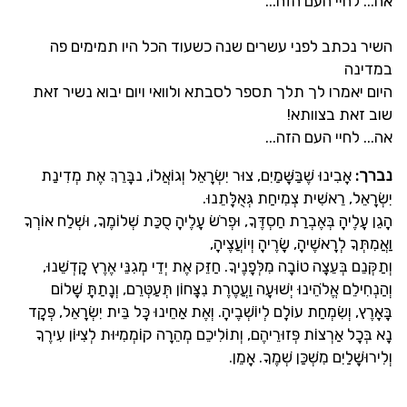
אה... לחיי העם הזה...
השיר נכתב לפני עשרים שנה כשעוד הכל היו תמימים פה
במדינה
היום יאמרו לך תלך תספר לסבתא ולוואי ויום יבוא נשיר זאת
שוב זאת בצוותא!
אה... לחיי העם הזה...
נברך:
אָבִינוּ שֶׁבַּשָּׁמַיִם
,
צוּר יִשְׂרָאֵל וְגוֹאֲלוֹ
,
נבָּרֵךְ אֶת מְדִינַת
יִשְׂרָאֵל
,
רֵאשִׁית צְמִיחַת גְּאֻלָּתֵנוּ
.
הָגֵן עָלֶיהָ בְּאֶבְרַת חַסְדֶּךָ
,
וּפְרֹשׂ עָלֶיהָ סֻכַּת שְׁלוֹמֶךָ
,
וּשְׁלַח אוֹרְךָ
וַאֲמִתְּךָ לְרָאשֶׁיהָ, שָׂרֶיהָ וְיוֹעֲצֶיהָ
,
וְתַקְּנֵם בְּעֵצָה טוֹבָה מִלְּפָנֶיךָ
.
חַזֵּק אֶת יְדֵי מְגִנֵּי אֶרֶץ קׇדְשֵׁנוּ
,
וְהַנְחִילֵם אֱלֹהֵינוּ יְשׁוּעָה וַעֲטֶרֶת נִצָּחוֹן תְּעַטְּרֵם
,
וְנָתַתָּ שָׁלוֹם
בָּאָרֶץ
,
וְשִׂמְחַת עוֹלָם לְיוֹשְׁבֶיהָ
.
וְאֶת אַחֵינוּ כָּל בֵּית יִשְׂרָאֵל, פְּקׇד
נָא בְּכָל אַרְצוֹת פְּזוּרֵיהֶם, וְתוֹלִיכֵם מְהֵרָה קוֹמְמִיּוּת לְצִיּוֹן עִירֶךָ
וְלִירוּשָׁלַיִם מִשְׁכַּן שְׁמֶךָ. אָמֵן
.