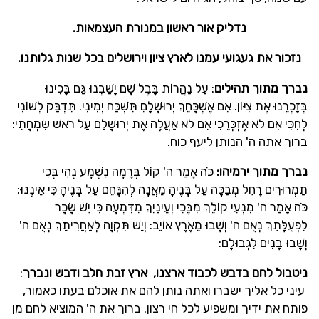
נדליק אור ראשון במנורת העצמאות.
נזכור את געגועי עמנו לארץ ציון וירושלים בכל שנות גלותנו.
נברך מתוך תהילים
: עַל נַהֲרוֹת בָּבֶל שָׁם יָשַׁבְנוּ גַּם בָּכִינוּ
בְּזָכְרֵנוּ אֶת צִיּוֹן. אִם אֶשְׁכָּחֵךְ יְרוּשָׁלָםִ תִּשְׁכַּח יְמִינִי. תִּדְבַּק לְשׁוֹנִי
לְחִכִּי אִם לֹא אֶזְכְּרֵכִי אִם לֹא אַעֲלֶה אֶת יְרוּשָׁלִַם עַל רֹאשׁ שִׂמְחָתִי:
ברוך אתה ה' הנותן ליעף כוח.
נברך מתוך ירמיהו:
כֹּה אָמַר ה' קוֹל בְּרָמָה נִשְׁמָע נְהִי בְּכִי
תַמְרוּרִים רָחֵל מְבַכָּה עַל בָּנֶיהָ מֵאֲנָה לְהִנָּחֵם עַל בָּנֶיהָ כִּי אֵינֶנּוּ:
כֹּה אָמַר ה' מִנְעִי קוֹלֵךְ מִבֶּכִי וְעֵינַיִךְ מִדִּמְעָה כִּי יֵשׁ שָׂכָר
לִפְעֻלָּתֵךְ נְאֻם ה' וְשָׁבוּ מֵאֶרֶץ אוֹיֵב: וְיֵשׁ תִּקְוָה לְאַחֲרִיתֵךְ נְאֻם ה'
וְשָׁבוּ בָנִים לִגְבוּלָם:
ניטבול לחם בדבש לכבוד ארצנו, ארץ זבת חלב ודבש ונברך
:
עיני כל אליך ישברו ואתה נותן להם את אוכלם בעתו כאמור,
פותח את ידיך ומשפיע לכל חי רצון. ברוך את ה' המוציא לחם מן