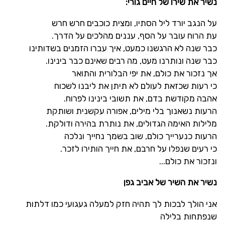
נשיר את שירו של חיים גורי:
על הנגב יורד ליל הסתיו, ומצית כוכבים חרש חרש
עת הרוח עובר על הסף, עננים מהלכים על הדרך.
כבר שנה לא הרגשנו כמעט, איך עברו הזמנים בשדותינו
כבר שנה ונותרנו מעט, מה רבים שאינם כבר בינינו.
אך נזכור את כולם, את יפי הבלורית והתואר
כי רעות שכזאת לעולם לא תיתן את ליבנו לשכוח
אהבה מקודשת בדם, את תשובי בינינו לפרוח.
הרעות נשאנוך בלי מילים, אפורה עקשנית ושותקת
מלילות האימה הגדולים, את נותרת בהירה ודולקת.
הרעות כנערייך כולם, שוב בשמך נחייך ונלכה
כי רעים שנפלו על חרבם, את חייך הותירו לזכר.
ונזכור את כולם...
נשיר את השיר של אביב גפן
אני הולך לבכות לך תהיה חזק למעלה געגועי כמו דלתות
שנפתחות בלילה