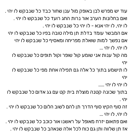
עוד יש מפרש לבן באופק מול ענן שחור כבד כל שנבקש לו יהי
.
ואם בחלונות הערב אור נרות החג רועד כל שנבקש לו יהי
.
לו יהי, לו יהי אנא - לו יהי כל שנבקש לו יהי
.
אם המבשר עומד בדלת תן מילה טובה בפיו כל שנבקש לו יהי
אם נפשך למות שואלת מפריחה ומאסיף כל שנבקש לו יהי
לו יהי, לו יהי
...
מה קול ענות אני שומע קול שופר וקול תופים כל שנבקש לו
יהי
לו תישמע בתוך כל אלה גם תפילה אחת מפי כל שנבקש לו
יהי
לו יהי לו יהי
.....
בתוך שכונה קטנה מוצלת בית קט עם גג אדום כל שנבקש לו
יהי
.
זה סוף הקיץ סוף הדרך תן להם לשוב הלום כל שנבקש לו יהי
.
לו יהי, לו יהי
...
ואם פתאום יזרח מאופל על ראשנו אור כוכב כל שנבקש לו יהי
.
אז תן שלווה ותן גם כוח לכל אלה שנאהב כל שנבקש לו יהי
.