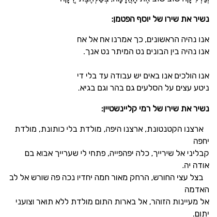
נשיר את שירו של יוסף הפטמן:
אנו נהיה הראשונים, כך אמרנו אח אל אח
אנו נהיה בין הבונים נט המיתר נט אנך.
אנו הולכים אנו באים יש עבודה עד בלי די
ניטע עצים על הסלעים גם בהר וגם בגיא.
נשיר את שירו של רמי קליינשטיין:
ארצנו הקטנטונת, ארצנו היפה, מולדת בלי כותונת, מולדת
יחפה
קבליני אל שירייך, כלה יפהפייה, פתחי לי שערייך אבוא בם
אודה יה.
בצל עצי החורש, הרחק מאור חמה יחדיו נכה פה שורש אל לב
האדמה
אל מעיינות הזוהר, אל בארות התום מולדת ללא תואר וצועני
יתום.