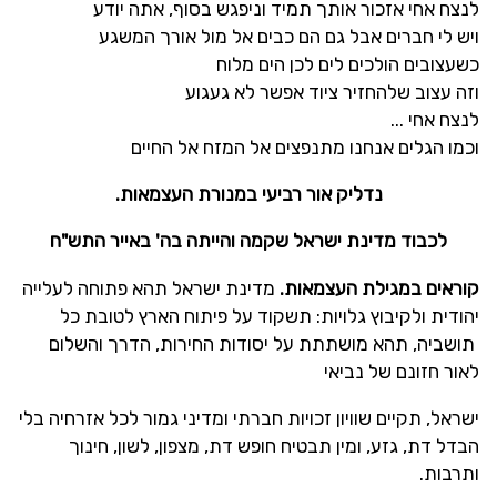
לנצח אחי אזכור אותך תמיד וניפגש בסוף, אתה יודע
ויש לי חברים אבל גם הם כבים אל מול אורך המשגע
כשעצובים הולכים לים לכן הים מלוח
וזה עצוב שלהחזיר ציוד אפשר לא געגוע
לנצח אחי
...
וכמו הגלים אנחנו מתנפצים אל המזח אל החיים
נדליק אור רביעי במנורת העצמאות.
לכבוד מדינת ישראל שקמה והייתה בה' באייר התש"ח
קוראים במגילת העצמאות.
מדינת ישראל תהא פתוחה לעלייה
יהודית ולקיבוץ גלויות: תשקוד על פיתוח הארץ לטובת כל
תושביה, תהא מושתתת על יסודות החירות, הדרך והשלום
לאור חזונם של נביאי
ישראל, תקיים שוויון זכויות חברתי ומדיני גמור לכל אזרחיה בלי
הבדל דת, גזע, ומין תבטיח חופש דת, מצפון, לשון, חינוך
ותרבות
.