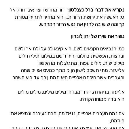
נקריא את דברי ברל כצנלסון:
דור מחדש ויוצר אינו זורק אל
גל האשפה את ירושת הדורות... הוא מחזיר לתחיה מסורת
קדומה שיש בה להזין את נפש הדור המחדש.
נשיר את שירו של ירון לונדון
כמו הנביאים הקנאים לשם, הוא קינא לפועל ולתואר ולשם.
ובחצות, העששית בחלונו, היה רושם במילונו תילי תילים
מילים יפות, מילים עפות, מתגלגלות מן הלשון.
אליעזר, מתי תשכב לישון הן קומתך כמעט אפיים שחה
והעברית אשר חיכתה אלפיים היא תמתין לך עד בוא השחר.
אליעזר בן יהודה, יהודי מבדח, מילים מילים, מילים מילים
הוא בדה ממוחו הקודח.
אם נמה העברית אלפיים, נו אז מה, הבה נעירנה ונמציא את
היוזמה,
את המגהץ, את הפצצה, את הריהוט בקצה נוצה בכתב רהוט.