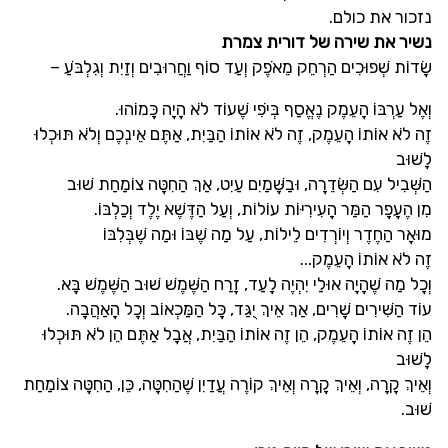
נזכור את כולם.
נשיר את שירה של דורית צמרת
שָׂדוֹת שְׁפוּכִים הַרְחֵק מֵאֹפֶק וְעַד סוֹף וַחֲרוּבִים וְזַיִת וְגִלְבֹּעַ –
וְאֶל עַרְבּוֹ הָעֵמֶק נֶאֱסַף בְּיֹפִי שֶׁעוֹד לֹא הָיָה כָּמוֹהוּ.
זֶה לֹא אוֹתוֹ הָעֵמֶק, זֶה לֹא אוֹתוֹ הַבַּיִת, אַתֶּם אֵינְכֶם וְלֹא תּוּכְלוּ
לָשׁוּב
הַשְּׁבִיל עִם הַשְּׂדֵרָה, וּבַשָּׁמַיִם עַיִט, אַךְ הַחִטָּה צוֹמַחַת שׁוּב
מִן הֶעָפָר הַמַּר הָעִירִיּוֹת עוֹלוֹת, וְעַל הַדֶּשֶׁא יֶלֶד וְכַלְבּוֹ.
מוּאָר הַחֶדֶר וְיוֹרְדִים לֵילוֹת, עַל מַה שֶׁבּוֹ וּמַה שֶׁבְּלִבּוֹ
זֶה לֹא אוֹתוֹ הָעֵמֶק...
וְכָל מַה שֶׁהָיָה אוּלַי יִהְיֶה לָעַד, זָרַח הַשֶּׁמֶשׁ שׁוּב הַשֶּׁמֶשׁ בָּא.
עוֹד הַשִּׁירִים שָׁרִים, אַךְ אֵיךְ יֻגַּד, כָּל הַמַּכְאוֹב וְכָל הָאַהֲבָה.
הֵן זֶה אוֹתוֹ הָעֵמֶק, הֵן זֶה אוֹתוֹ הַבַּיִת, אֲבָל אַתֶּם הֵן לֹא תּוּכְלוּ
לָשׁוּב
וְאֵיךְ קָרָה, וְאֵיךְ קָרָה וְאֵיךְ קוֹרֶה עֲדַיִן שֶׁהַחִטָּה, כֵּן, הַחִטָּה צוֹמַחַת
שׁוּב.