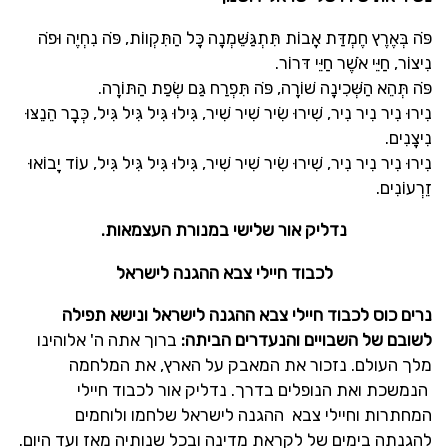
פֹּה בְּאֶרֶץ חֶמְדַּת אָבוֹת תִּתְגַּשֵּׁמְנָה כָּל הַתִּקְווֹת, פֹּה נִחְיֶה וּפֹה
נִיצוֹר, חַיֵּי אֹשֶׁר חַיֵּי דּרוֹר.
פֹּה תְּהֵא הַשְּׁכִינָה שׁוֹרָה, פֹּה תִּפְרַח גַּם שְׂפַת הַתּוֹרָה.
נִירוּ נִיר נִיר נִיר, שִׁירוּ שִׂיר שִׁיר שִׁיר, גִּילוּ גִּיל גִּיל גִּיל, כְּבָר הֵנֵצּוּ
נִיצָנִים.
נִירוּ נִיר נִיר נִיר, שִׁירוּ שִׂיר שִׁיר שִׁיר, גִּילוּ גִּיל גִּיל גִּיל, עוֹד יָבוֹאוּ
זֵרְעוֹנִים.
נדליק אור שלישי במנורת העצמאות.
לכבוד חיילי צבא ההגנה לישראל
נרים כוס לכבוד חיילי צבא ההגנה לישראל ונישא תפילה
לשובם
של השבויים והנעדרים הביתה:
ברוך אתה ה' אלוהינו
מלך העולם. נזכור את המאבק על הארץ, את המלחמה
הנמשכת ואת הנופלים בדרך. נדליק אור לכבוד חיילי
המחתרות וחיילי צבא ההגנה לישראל שלחמו ולוחמים
להגנתה בימים של לקראת מדינה ובכל שנותיה מאז ועד היום.