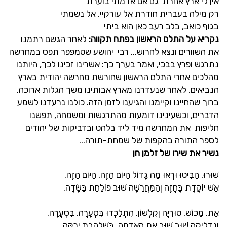
אין לי ארץ אחרת גם אם אדמתי בוערת
רק מילה בעברית חודרת אל עורקיי, אל נשמתי
בגוף כואב, בלב רעב כאן הוא ביתי
נקריא על התלם הראשון בפתח תקווה:
לאחר הגשם רתמנו
את השוורים ונצא לחרוש... רבי יהושע שטמפפר תפס במחרשה
נתרגש ופרץ בבכי, ואמר בערך כך: אשרינו זכינו לכך, היותנו
מהלכים אחרי התלם הראשון שחורשת מחרשה יהודית בארץ
הנביאים, לאחר שנעדרנו מארץ אבותינו משך הגלות ארוכה.
ברוך שהחיינו וקיימנו והגיענו לזמן הזה. כולנו נרעדנו לשמע
הדברים, וכשעינינו דומעות מהתרגשות ומשמחה, תפשנו
חליפות את המחרשה מיד ליד בלהט ובדביקות של יהודים
לספר התורה בהקפות של שמחת-תורה...
נשיר את שירו של זלמן חן
שׁוּרוּ, הַבִּיטוּ וּרְאוּ מַה גָּדוֹל הַיּוֹם הַזֶּה, הַיּוֹם הַזֶּה.
אֵשׁ יוֹקֶדֶת בֶּחָזֶה וְהַמַּחֲרֵשָׁה שׁוּב פּוֹלַחַת בַּשָּׂדֶה.
אֵת, מַכּוֹשׁ, טוּרִיָּה וְקִלְשׁוֹן, הִתְלַכְּדוּ בִּסְעָרָה, בִּסְעָרָה.
וְנַדְלִיקָה שׁוּב שׁוּב אֶת הָאֲדָמָה, בְּשַׁלְהֶבֶת יְרֻקָּה