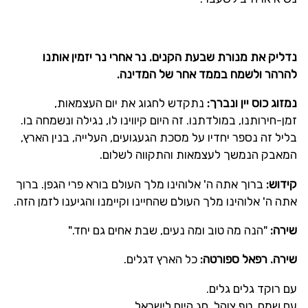
נדליק את מנורת שבעת הקנים. נר אחרי נר יזמין אותנו
להרהר ולשמח בממד אחר של המדינה.
נמזוג כוס יין ונברך:
נתקדש לחגוג את יום העצמאות,
זמן-חירותנו, במולדתנו. זה היום קיווינו לו, נגילה ונשמחה בו.
בליל זה נספר יחדיו על מסכת הגעגועים, העלייה, בנין הארץ,
המאבק הנמשך לעצמאות והתקווה לשלום.
קידוש:
ברוך אתה ה' אלוהינו מלך העולם בורא פרי הגפן. ברוך
אתה ה' אלוהינו מלך העולם שהחיינו וקיימנו והגיענו לזמן הזה.
שירה:
"הנה מה טוב ומה נעים, שבת אחים גם יחד."
שירה. רפאל ספורטה:
כל הארץ דגלים.
עם רוקד גלים גלים.
עם שמח, טף צוהל, חג היום לישראל.