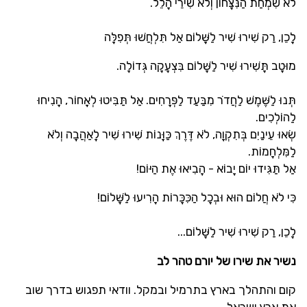
לֹא שִׂמְחַת הַנִּצָּחוֹן וְלֹא שִׁירֵי הָלֵל.
לָכֵן, רַק שִׁירוּ שִׁיר לַשָּׁלוֹם אַל תִּלְחֲשׁוּ תְּפִלָּה
מוּטָב תָּשִׁירוּ שִׁיר לַשָּׁלוֹם בִּצְעָקָה גְּדוֹלָה.
תְּנוּ לַשֶּׁמֶשׁ לַחֲדֹר מִבַּעַד לַפְּרָחִים. אַל תַּבִּיטוּ לְאָחוֹר, הָנִיחוּ
לַהוֹלְכִים.
שְׂאוּ עֵינַיִם בְּתִקְוָה, לֹא דֶּרֶךְ כַּוָּנוֹת שִׁירוּ שִׁיר לָאַהֲבָה וְלֹא
לַמִּלְחָמוֹת.
אַל תַּגִּידוּ יוֹם יָבוֹא - הָבִיאוּ אֶת הַיּוֹם!
כִּי לֹא חֲלוֹם הוּא וּבְכָל הַכִּכָּרוֹת הָרִיעוּ לַשָּׁלוֹם!
לָכֵן, רַק שִׁירוּ שִׁיר לַשָּׁלוֹם...
נשיר את שירו של יורם טהר לב
קום והתהלך בארץ בתרמיל ובמקל. וודאי תפגוש בדרך שוב
את ארץ ישראל.