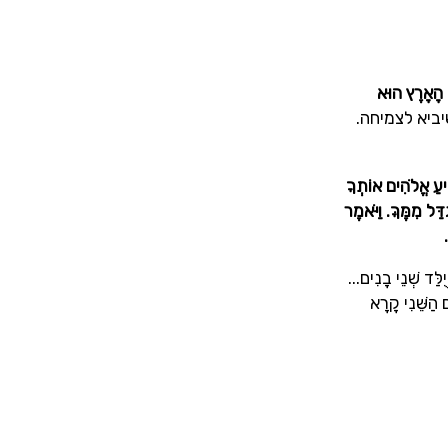
ל הָאָרֶץ הוּא
ביא לצמיחה.
יעַ אֱלֹהִים אוֹתְךָ
ַל מִמֶּךָּ. וַיֹּאמֶר
ְנֵי בָנִים...
 הַשֵּׁנִי קָרָא