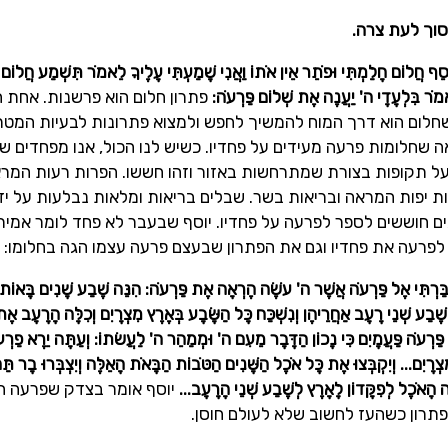
סוך לעת צרה.
ֹסֵף חֲלוֹם חָלַמְתִּי וּפֹתֵר אֵין אֹתוֹ וַאֲנִי שָׁמַעְתִּי עָלֶיךָ לֵאמֹר תִּשְׁמַע חֲלוֹם לִפ
ֹר בִּלְעָדָי ה' יַעֲנֶה אֶת שְׁלוֹם פַּרְעֹה:
פתרון חלום הוא פרשנות. אחת 
 שחלום הוא דרך המוח להמשיך לחפש ולמצוא פתרונות לבעיות המטר
אה שחלומות פרעה מעידים על פחדיו. כשיש לנו הכול, אנו מפחדים ש
 על תקופות בצורת שמתרחשות באזור וזהו חששו. הפרות רעות המר
 יפות המראה ובריאות בשר. שבלים בריאות ומלאות נבלעות על יד
ים חוששים לספר לפרעה על פחדיו. יוסף שבעבר לא פחד לומר אמי
לפרעה את פחדיו וגם את הפתרון שבעצם פרעה עצמו הגה בחלומו: "
בַּרְתִּי אֶל פַּרְעֹה אֲשֶׁר ה' עֹשֶׂה הֶרְאָה אֶת פַּרְעֹה: הִנֵּה שֶׁבַע שָׁנִים בָּאוֹת 
שֶׁבַע שְׁנֵי רָעָב אַחֲרֵיהֶן וְנִשְׁכַּח כָּל הַשָּׂבָע בְּאֶרֶץ מִצְרָיִם וְכִלָּה הָרָעָב אֶ
ַּרְעֹה פַּעֲמָיִם כִּי נָכוֹן הַדָּבָר מֵעִם ה' וּמְמַהֵר ה' לַעֲשׂתוֹ: וְעַתָּה יֵרֶא פַרְע
צְרָיִם... וְיִקְבְּצוּ אֶת כָּל אֹכֶל הַשָּׁנִים הַטֹּבוֹת הַבָּאֹת הָאֵלֶּה וְיִצְבְּרוּ בָר ת
יָה הָאֹכֶל לְפִקָּדוֹן לָאָרֶץ לְשֶׁבַע שְׁנֵי הָרָעָב...
יוסף אומר בצדק שפרעה חכ
פתרון כשהעז לחשוב שלא לעולם חוסן.