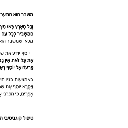
משבר הוא התערערו
וְכָל הָאָרֶץ בָּאוּ מִצְ
הַמַּשְׁבִּיר לְכָל עַם ה
מכאן שמשבר הוא 
יוסף יודע את שת
אֶת כָּל זֹאת אֵין נָבוֹן 
פַּרְעֹה אֶל יוֹסֵף רְאֵה
באמצעות בניו הוא מ
וַיִּקְרָא יוֹסֵף אֶת שֵׁ
אֶפְרָיִם, כִּי הִפְרַנִי א
טיפול קוגניטיבי 