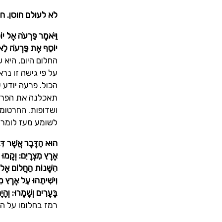
לא לעולם חוסן. ח
וַיֹּאמֶר פַּרְעֹה אֶל יו
יוֹסֵף אֶת פַּרְעֹה לֵאמ
החלום היום, היא
על פי גישה זו נר
הכול. פרעה יודע
תאכלנה את הפרות
ושדופות. החרטומ
לשומע מעז לומר 
הוּא הַדָּבָר אֲשֶׁר דִּ
אֶרֶץ מִצְרָיִם: וְקָמוּ 
הִשָּׁנוֹת הַחֲלוֹם אֶל פ
וִישִׁיתֵהוּ עַל אֶרֶץ מִ
בֶּעָרִים וְשָׁמָרוּ: וְהָ
רמז בחלומו על ה