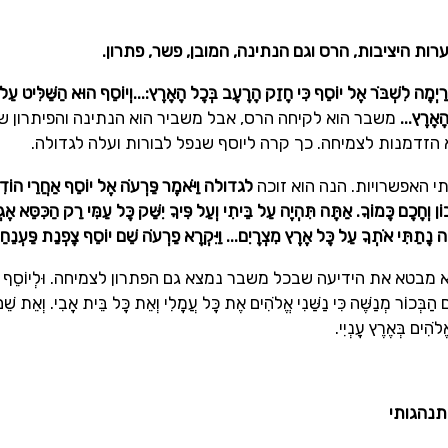
ת היציבות, הרס וגם הנתינה, המובן, פשר, פתרון.
רַיְמָה לִשְׁבֹּר אֶל יוֹסֵף כִּי חָזַק הָרָעָב בְּכָל הָאָרֶץ:...וְיוֹסֵף הוּא הַשַּׁלִּיט עַ
ָאָרֶץ...
משבר הוא לקיחה הרס, אבל משביר הוא הנתינה והפיתרון שי
הזדמנות לצמיחה. כך קרה ליוסף שנפל לבורות ועלה לגדולה.
י האפשרויות. הנה הוא זוכה
לגדולה וַיֹּאמֶר פַּרְעֹה אֶל יוֹסֵף אַחֲרֵי הוֹדִ
וְחָכָם כָּמוֹךָ. אַתָּה תִּהְיֶה עַל בֵּיתִי וְעַל פִּיךָ יִשַּׁק כָּל עַמִּי רַק הַכִּסֵּא אֶגְדּ
 נָתַתִּי אֹתְךָ עַל כָּל אֶרֶץ מִצְרָיִם... וַיִּקְרָא פַרְעֹה שֵׁם יוֹסֵף צָפְנַת פַּעְנֵחַ.
בטא את הידיעה שבכל משבר נמצא גם הפתרון לצמיחה. וּלְיוֹסֵף יֻלַּד שׁ
ם הַבְּכוֹר מְנַשֶּׁה כִּי נַשַּׁנִי אֱלֹהִים אֶת כָּל עֲמָלִי וְאֵת כָּל בֵּית אָבִי. וְאֵת שֵׁם
ֱלֹהִים בְּאֶרֶץ עָנְיִי.
התנהגותי