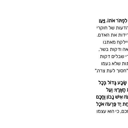
ְתֹּר אֹתוֹ. וַיַּעַן
הדעות של חוקרי
ידות את האדם.
יילקח מאתנו
אה ודקות בשר,
י שבלים דקות
תות שלא נעמו
חסוך לעת צרה."
שָׂבָע גָּדוֹל בְּכָל
ת הָאָרֶץ: וְעַל
ֹה אִישׁ נָבוֹן וְחָכָם
ַּחַת יַד פַּרְעֹה אֹכֶל
ם, כי הוא עצמו