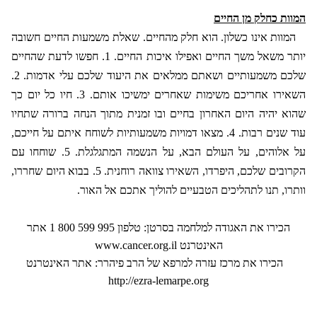
המוות כחלק מן החיים
המוות אינו כשלון. הוא חלק מהחיים. שאלת משמעות החיים חשובה
יותר משאל משך החיים ואפילו איכות החיים. 1. חפשו לדעת שהחיים
שלכם משמעותיים ושאתם ממלאים את היעוד שלכם עלי אדמות. 2.
השאירו אחריכם משימות שאחרים ימשיכו אותם. 3. חיו כל יום כך
שהוא יהיה היום האחרון בחיים ובו זמנית מתוך הנחה ברורה שתחיו
עוד שנים רבות. 4. מצאו דמויות משמעותיות לשוחח איתם על חייכם,
על אלוהים, על העולם הבא, על הנשמה המתגלגלת. 5. שוחחו עם
הקרובים שלכם, היפרדו, השאירו צוואה רוחנית. 5. בבוא היום שחררו,
וותרו, תנו לתהליכים הטבעיים להוליך אתכם אל האור.
הכירו את האגודה למלחמה בסרטן: טלפון
1 800 599 995
אתר
האינטרנט
www.cancer.org.il
הכירו את מרכז עזרה למרפא של הרב פיהרר: אתר האינטרנט
http://ezra-lemarpe.org