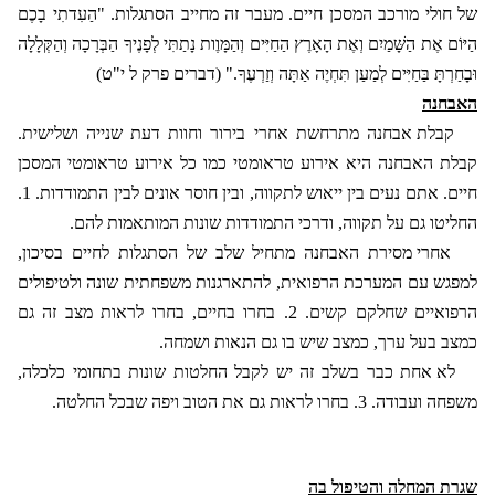
של חולי מורכב המסכן חיים. מעבר זה מחייב הסתגלות. "הַעִדתִי בָכֶם
הַיּוֹם אֶת הַשָּׁמַיִם וְאֶת הָאָרֶץ הַחַיִּים וְהַמָּוֶות נָתַתִּי לְפָנֶיךָ הַבְּרָכָה וְהַקְּלָלָה
וּבָחַרְתָּ בַּחַיִּים לְמַעַן תִּחְיֶה אַתָּה וְזַרְעֶךָ." (דברים פרק ל י"ט)
האבחנה
קבלת אבחנה מתרחשת אחרי בירור וחוות דעת שנייה ושלישית.
קבלת האבחנה היא אירוע טראומטי כמו כל אירוע טראומטי המסכן
חיים. אתם נעים בין ייאוש לתקווה, ובין חוסר אונים לבין התמודדות. 1.
החליטו גם על תקווה, ודרכי התמודדות שונות המותאמות להם.
אחרי מסירת האבחנה מתחיל שלב של הסתגלות לחיים בסיכון,
למפגש עם המערכת הרפואית, להתארגנות משפחתית שונה ולטיפולים
הרפואיים שחלקם קשים. 2. בחרו בחיים, בחרו לראות מצב זה גם
כמצב בעל ערך, כמצב שיש בו גם הנאות ושמחה.
לא אחת כבר בשלב זה יש לקבל החלטות שונות בתחומי כלכלה,
משפחה ועבודה. 3. בחרו לראות גם את הטוב ויפה שבכל החלטה.
שגרת המחלה והטיפול בה