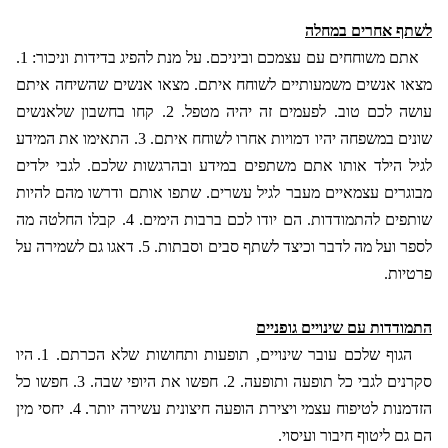
לשתף אחרים במחלה
אתם משוחחים עם עצמכם וביניכם. על מנת להפיג בדידות וניכור: 1.
מצאו אנשים משמעותיים לשוחח איתם. מצאו אנשים שהשיחה איתם
עושה לכם טוב. לפעמים זה יהיה מטפל. 2. קחו בחשבון שלאנשים
שונים במשפחה יהיו דמויות אחרו לשוחח איתם. 3. התאימו את המידע
לגיל הילד אותו אתם משתפים במידע ובהרגשות שלכם. לגבי ילדים
מבוגרים עצמאיים מעבר לגיל עשרים. שתפו אותם ודרשו מהם להיות
שותפים להתמודדות. הם יודו לכם ברבות הימים. 4. קבלו החלטה מה
לספר ועל מה לדבר וכיצד לשתף סבים וסבתות. 5. דאגו גם לשמירה על
פרטיות.
התמודדות עם שינויים גופניים
הגוף שלכם עובר שינויים, תופעות ותחושות שלא הכרתם. 1. היו
סקרנים לגבי כל תופעה ותופעה. 2. חפשו את היופי שבה. 3. חפשו כל
הזדמנות לטיפוח עצמי ויצירת הופעה חיצונית עשירה יותר. 4. יחסי מין
הם גם ליטוף חיבור ועיסוי.