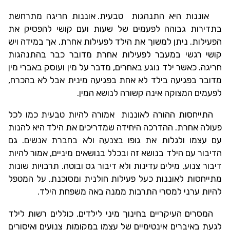
אוננות היא התנהגות
טבעית. אוננות חריגה מתרחשת
בתדירות גבוהה לפעמים של שעות ועם קושי להפסיק את
הפעילות. ניתן למשוך את הילד לפעילות אחרת, אך במידה ויש
קושי רגשי במעבר לפעילות אחרת מדובר כבר בהתנהגות
חריגה. כאשר ילד נוגע באחרים, מדבר על מין ועוסק באברי מין
מדובר בפגיעה בילד לא אחת בפגיעה מינית אבל לא בהכרח,
לפעמים המצוקה אינה קשורה לנושא המין.
התייחסות ההורה לאוננות אמורה להיות טבעית כמו לכל
פעולה אחרת. ההדרכה היחידה שמדריכים את הילד היא להנות
עם עצמו ולגלות את גופו בצנעה ולא בחברת אנשים. גם
הדיבור עם הילד בנושא זה ובכלל בנושאים מיניים, אמור להיות
דיבור צנוע, מילים עדינות ולא דיבור גס ובוטה. תרבויות שונות
מתייחסות לאוננות כעל פעילות חולנית ומסוכנת, על המטפל
להיות ערני למסרי התרבות ממנה באה משפחת הילד.
המסרים העיקריים בחינוך מיני לילדים, כוללים רשות לילד
לגעת באיברים אינטימיים של עצמו במקומות צנועים ואיסורים