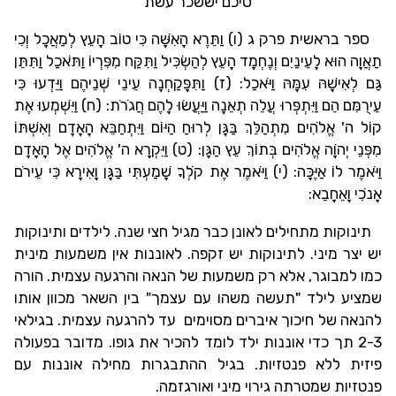
סיכם יששכר עשת
ספר בראשית פרק ג (ו) וַתֵּרֶא הָאִשָּׁה כִּי טוֹב הָעֵץ לְמַאֲכָל וְכִי
תַאֲוָה הוּא לָעֵינַיִם וְנֶחְמָד הָעֵץ לְהַשְׂכִּיל וַתִּקַּח מִפִּרְיוֹ וַתֹּאכַל וַתִּתֵּן
גַּם לְאִישָׁהּ עִמָּהּ וַיֹּאכַל: (ז) וַתִּפָּקַחְנָה עֵינֵי שְׁנֵיהֶם וַיֵּדְעוּ כִּי
עֵירֻמִּם הֵם וַיִּתְפְּרוּ עֲלֵה תְאֵנָה וַיַּעֲשׂוּ לָהֶם חֲגֹרֹת: (ח) וַיִּשְׁמְעוּ אֶת
קוֹל ה' אֱלֹהִים מִתְהַלֵּךְ בַּגָּן לְרוּחַ הַיּוֹם וַיִּתְחַבֵּא הָאָדָם וְאִשְׁתּוֹ
מִפְּנֵי יְהֹוָה אֱלֹהִים בְּתוֹךְ עֵץ הַגָּן: (ט) וַיִּקְרָא ה' אֱלֹהִים אֶל הָאָדָם
וַיֹּאמֶר לוֹ אַיֶּכָּה: (י) וַיֹּאמֶר אֶת קֹלְךָ שָׁמַעְתִּי בַּגָּן וָאִירָא כִּי עֵירֹם
אָנֹכִי וָאֵחָבֵא:
תינוקות מתחילים לאונן כבר מגיל חצי שנה. לילדים ותינוקות
יש יצר מיני. לתינוקות יש זקפה. לאוננות אין משמעות מינית
כמו למבוגר, אלא רק משמעות של הנאה והרגעה עצמית. הורה
שמציע לילד "תעשה משהו עם עצמך" בין השאר מכוון אותו
להנאה של חיכוך איברים מסוימים עד להרגעה עצמית. בגילאי
2-3 תך כדי אוננות ילד לומד להכיר את גופו. מדובר בפעולה
פיזית ללא פנטזיות. בגיל ההתבגרות מחילה אוננות עם
פנטזיות שמטרתה גירוי מיני ואורגזמה.