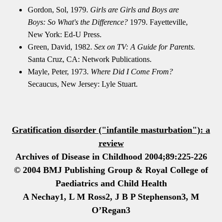
Gordon, Sol, 1979.
Girls are Girls and Boys are
Boys: So What's the Difference?
1979.
Fayetteville
,
New York
: Ed-U Press.
Green, David, 1982.
Sex on TV: A Guide for Parents.
Santa Cruz
,
CA
: Network Publications.
Mayle, Peter, 1973.
Where Did I Come From?
Secaucus
,
New Jersey
: Lyle Stuart.
Gratification disorder ("infantile masturbation"): a
review
Archives of Disease in Childhood 2004;89:225-226
© 2004
BMJ Publishing Group & Royal College of
Paediatrics and Child Health
A Nechay1, L M Ross2, J B P Stephenson3, M
O’Regan3