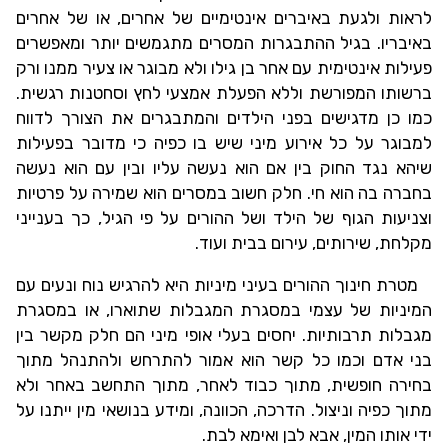
לראות ולגעת באיברים אינטימיים של אחרים, או של אחרים
באיבריו. בגיל ההתבגרות המסרים מתגמשים יותר ומאפשרים
פעילות אינטימית עם אחר בן גילו ולא מבוגר או צעיר ממנו ורק
ברשותו המפורשת וללא הפעלת אמצעי לחץ וסחטנות רגשית.
כמו כן מדגישים בפני הילדים והמתבגרים את הצורך לדווח
למבוגר על כל אירוע מיני שיש בו כפיה כי מדובר בפעילות
שיהא נגד החוק בין אם הוא נעשה עליו ובין עם הוא נעשה
בחברה בה הוא חי. חלק חשוב במסרים הוא שמירה על פרטיות
וצניעות הגוף של הילד ושל ההורים על פי הגיל, כך בענייני
מקלחת, שירותים, עירום בבית ועוד.
מטרת חינוך ההורים בעיני מיניות היא להרגיש נוח ונעים עם
המיניות של עצמי במסגרת המגבלות שתוארו, או במסגרת
מגבלות תרבותיות. יחסים בעלי אופי מיני הם חלק מקשר בין
בני אדם וכמו כל קשר הוא אמור להתרחש ולהתנהל מתוך
בחירה חופשית, מתוך כבוד לאחר, מתוך התחשב באחר ולא
מתוך כפיה וניצול. הדרכה, הכוונה, ומידע בנושאי מין ייתנו על
ידי אותו המין, אבא לבן ואימא לבת.