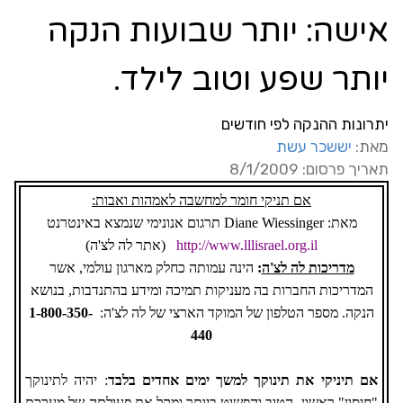
אישה: יותר שבועות הנקה
יותר שפע וטוב לילד.
יתרונות ההנקה לפי חודשים
מאת:
יששכר עשת
תאריך פרסום: 8/1/2009
אם תניקי חומר למחשבה לאמהות ואבות:
מאת:
Diane Wiessinger
תרגום אנונימי שנמצא באינטרנט
http://www.lllisrael.org.il
(אתר לה לצ'ה)
מדריכות לה לצ'ה
:
הינה עמותה כחלק מארגון עולמי, אשר
המדריכות החברות בה מעניקות תמיכה ומידע בהתנדבות, בנושא
הנקה. מספר הטלפון של המוקד הארצי של לה לצ'ה:
1-800-350-
440
אם תיניקי את תינוקך למשך ימים אחדים בלבד
: יהיה לתינוקך
"חיסון" ראשון, הטוב והפשוט ביותר ומקל את פעולתה של מערכת