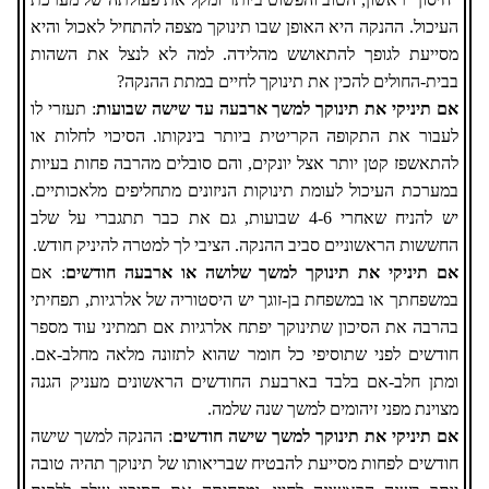
העיכול. ההנקה היא האופן שבו תינוקך מצפה להתחיל לאכול והיא
מסייעת לגופך להתאושש מהלידה. למה לא לנצל את השהות
בבית-החולים להכין את תינוקך לחיים במתת ההנקה?
אם תיניקי את תינוקך למשך ארבעה עד שישה שבועות
: תעזרי לו
לעבור את התקופה הקריטית ביותר בינקותו. הסיכוי לחלות או
להתאשפז קטן יותר אצל יונקים, והם סובלים מהרבה פחות בעיות
במערכת העיכול לעומת תינוקות הניזונים מתחליפים מלאכותיים.
יש להניח שאחרי 4-6 שבועות, גם את כבר תתגברי על שלב
החששות הראשוניים סביב ההנקה. הציבי לך למטרה להיניק חודש.
אם תיניקי את תינוקך למשך שלושה או ארבעה חודשים
: אם
במשפחתך או במשפחת בן-זוגך יש היסטוריה של אלרגיות, תפחיתי
בהרבה את הסיכון שתינוקך יפתח אלרגיות אם תמתיני עוד מספר
חודשים לפני שתוסיפי כל חומר שהוא לתזונה מלאה מחלב-אם.
ומתן חלב-אם בלבד בארבעת החודשים הראשונים מעניק הגנה
מצוינת מפני זיהומים למשך שנה שלמה.
אם תיניקי את תינוקך למשך שישה חודשים
: ההנקה למשך שישה
חודשים לפחות מסייעת להבטיח שבריאותו של תינוקך תהיה טובה