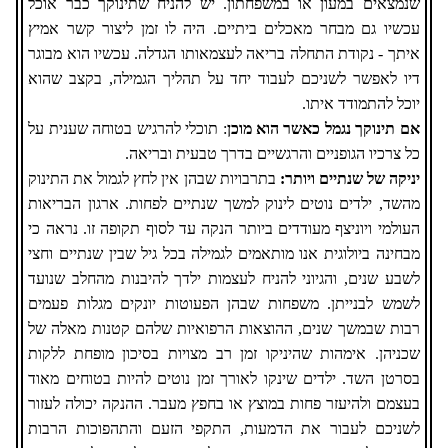
שנמצאים במעון או במשפחתון. יש להניח שתינוקך כבר אוכל
עכשיו גם מבחר מאכלים ביתיים. היה לו זמן ליצור קשר אמיץ
איתך - נקודת התחלה בריאה לעצמאותו הגדלה. עכשיו הוא מבוגר
דיו לאפשר לשניכם לעבוד יחד על תהליך הגמילה, בקצב שהוא
יוכל להתמודד איתו.
אם תינוקך נגמל כאשר הוא מוכן
: תוכלי להרגיש בטוחה שענית על
כל צרכיו הגופניים והרגשיים בדרך טבעית ובריאה.
יניקה של שנתיים ויותר:
בתרבויות שבהן אין לחץ לגמול את התינוק
מהשד, ילדים נוטים לינוק למשך שנתיים לפחות. ארגון הבריאות
העולמי ויוניצף מעודדים ביותר הנקה עד לסוף תקופה זו. נראה כי
מבחינה ביולוגית אנו מותאמים לגמילה בכל גיל שבין שנתיים וחצי
לשבע שנים, והגיוני להניח לעצמות ילדך להיבנות מהחלב שנועד
לשמש לבנייתן. משפחות שבהן הפעוטות יונקים מגלות פעמים
רבות שבמשך שנים, ההוצאות הרפואיות שלהם קטנות מאלה של
שכניהן. אימהות שהיניקו זמן רב מצויות בסיכון מופחת ללקות
בסרטן השד. ילדים שינקו לאורך זמן נוטים להיות בטוחים מאוד
בעצמם ולהיעזר פחות במוצץ או בחפץ מעבר. ההנקה יכולה לעזור
לשניכם לעבור את הדמעות, התקפי הזעם והתהפוכות הרבות