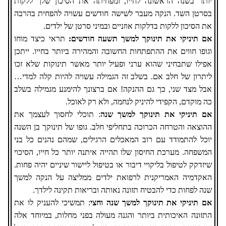
יותר בשנה הראשונה לחייו, ומפחיתה את הסיכון שלך ללקות
בסרטן השד. הנקה מעבר לשישה חודשים עשויה להפחית בהרבה
את הסיכון ללקות בדלקות אוזניים ובמיני סרטן של ילדים.
אם תיניקי את תינוקך למשך תשעה חודשים:
תראי כיצד מוחו
וגופו חווים את ההתפתחות החשובה והמהירה ביותר בחייו. ייתכן
אפילו שתבחיני שהוא ערני ופעיל יותר מאשר תינוקות שלא זכו
ליתרון של חלב אם. בשלב זה הגמילה עשויה להיות קלה למדי
…
אבל מצד שני, כך גם ההנקה! אם ברצונך להימנע מגמילה בשלב
כה מוקדם, הקפידי להיניק לנחמה, ולא רק לאוכל.
אם תיניקי את תינוקך למשך שנה
: תוכלי לחסוך לעצמך את
ההוצאה והטרחה הכרוכה בתחליפי חלב. גופו של תינוקך בן השנה
יוכל להתמודד עם רוב המאכלים הרגילים, שמהם נהנים כל בני
המשפחה. מערכת החיסון שלו תהייה איתנה יותר כל חייו, הסיכוי
שיזדקק לטיפול בליקויי דיבור או בטיפול ליישור שיניים יהיה פחות.
האקדמיה האמריקנית לרפואת ילדים ממליצה על הנקה למשך
שנה לפחות כדי להבטיח תזונה נאותה ובריאות תקינה לילדך.
אם תיניקי את תינוקך למשך שנה וחצי
: תמשיכי להעניק לו את
התזונה האיכותית ביותר והגנה מעולה בפני מחלות, במיוחד אלה