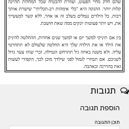
שהם חלק מחיי הפעוט, ועוזרת להבטיח שכל המחלות תהיינה
קלות יותר. ההנקה היא "כלי אימהות רב-תכליתי" שישרת אותך
רבות. כל הילדים נגמלים בשלב זה או אחר, ללא קשר למעשייך
את, ויש יותר פעוטות יונקים ממה שאת חושבת.
בין אם תיניקי למשך יום או למשך שנים אחדות, ההחלטה להיניק
את הילד או את הילדה שלך היא החלטה שלעולם לא תתחרטי
עליה. ולא משנה באיזה גיל תתרחש הגמילה, זכרי ש\הו צעד גדול
לשניכם. אם תבחרי לגמול לפני שילדך מוכן לכך, הקפידי לעשות
זאת בהדרגה ובאהבה.
תגובות
הוספת תגובה
תוכן התגובה