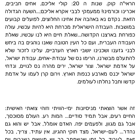
הראי"ה קוק. שנות ה 20: קולי אליכם, אחים חביבים,
אכרינו
וכורמינו! ממעמקי לבבי אקרא אליכם;...השעה הגדולה
הזאת.
נקדם נא באהבה את אחינו החלוצים, לפועלים קבועים
במושבות. העבודה הישראלית מכרחת היא להיות עכשיו, עולה
כפורחת
בארצנו הקדושה...שאלת חיים היא לנו עכשיו, שאלת
העבודה העברית, ועם כל העין הטובה שאנו נוהגים בה ביחש
לבני גזענו
ושכנינו יושבי הארץ הערביים, עלינו לזכור שלא
להתעלם מבשרנו, הרימו נס של עבודת-אחים, עבודת ישראל,
על אדמת ישראל. וצור ישראל, ירים מהרה נס לגויים, ונדחי
ישראל יכנס מארבע כנפות הארץ.
וירום קרן לעמו על אדמת
קדשו וחבל נחלתו לעולמים.
זה אשר הוצאתי מניסיונות ימי-הוויתי וזוהי צואתי האישית:
החיים רעים, אבל תמיד סודיים... המות רע. העולם מסוכסך,
אבל גם מגוון, ולפעמים יפה. האדם אומלל, אבל יש והוא גם
נהדר... לעם-ישראל, מצד חוקי ההגיון, אין עתיד. צריך, בכל
זאת, לעבוד. כל זמן שנשמתך בך יש מעשים נשגבים וים