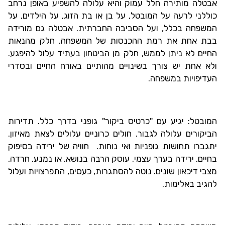
אבטלה מותירה חלל עמוק והיא עלולה להשפיע באופן נרחב
כוללני לרעה על המובטל, על בן או בת הזוג, על הילדים, על
המשפחה בכלל, ועל הסביבה החברתית. אבטלה גם מורידה
בבת אחת את רמת ההכנסות של המשפחה. חלק מהנאות
החיים לא ניתן לממש, חלק מן הביטחון בעתיד עלול להיפגע.
ולא אחת יש צורך בשינויים מהותיים באורח החיים ובסדרי
העדיפויות במשפחה.
המובטל: יגיע עם "כרטיס ביקור" גופני בדרך כלל. תדירות
הביקורים עלולה לגבור. חולים כרוניים עלולים לצאת מאיזון.
יתגברו תחושות גופניות ואי נוחות. חוויה של ירידה בסיפוק
בחיים. ירידה בערך עצמי. עוסק הרבה בנושא, או נמנע. חרדה,
מצבי דיכאון שונים. נוטה להסתגרות, כעסים, התפרצויות ועלול
להגיב באלימות.