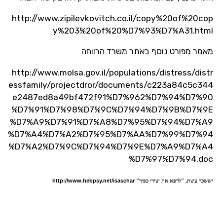
http://www.zipilevkovitch.co.il/copy%20of%20cop
y%203%20of%20%D7%93%D7%A31.html
מאמר מפורט נוסף באתר משרד הרווחה
http://www.molsa.gov.il/populations/distress/distr
essfamily/projectdror/documents/c223a84c5c344
e2487ed8a49bf472f91%D7%962%D7%94%D7%90
%D7%91%D7%98%D7%9C%D7%94%D7%9B%D7%9E
%D7%A9%D7%91%D7%A8%D7%95%D7%94%D7%A9
%D7%A4%D7%A2%D7%95%D7%AA%D7%99%D7%94
%D7%A2%D7%9C%D7%94%D7%9E%D7%A9%D7%A4
%D7%97%D7%94.doc
http://www.hebpsy.net/isaschar
יששכר עשת, "לרפא את יצירי כפיך"