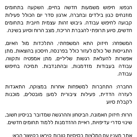
הנפש: חיפוש משמעות חדשה בחיים, השקעה בתחומים
מוזנחים כגון בילדים ובחברה, ארגון סדר יום הכולל פעילות
קבועה לחיפוש עבודה. גיבוש זהות עצמית חיובית בתחומים
חדשים, סיוע תרופתי להגברת הריכוז, מצב הרוח וסיוע בשינה.
המשפחה: חיזוק התא המשפחתי, התלכדות מול האיום,
התגייסות של כולם לעזור כולל בפרנסה, חיסכון בהוצאות, מתן
אפשרות להעלאת רגשות שליליים, מתן אמפטיה ותקווה.
עבודה בעבודות מזדמנות, ובהתנדבות. תמיכה בחיפוש
עבודה.
החברה: התחברות למשפחות אחרות במצוקה, התאגדות
לעזרה הדדית, פעילות ציבורית למען מובטלים, מוכנות
לקבלת סיוע
הרוח: חיזוק האמונה, הביטחון וההרגשה שמדובר בניסיון חשוב,
שינוי סדרי עדיפויות, ראיית ההזדמנות ללמוד תחומים חדשים.
אתר מענין עם המלצות בסיסיות טובות קיראו בקישור הבא: