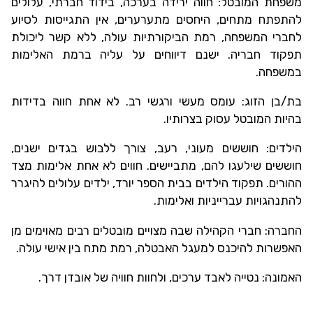
משפחת המובטל: חווה ירידה בערכה, בידוד חברתי, עלולים
להתפתח מתחים, היחסים מתערערים, אין התגייסות לסיוע
לחברי המשפחה, רמת הביקורתיות עולה, ללא קשר ליכולת
תפקוד חבריה. ישנם דיווחים על עליה ברמת האלימות
במשפחה.
בת/בן הזוג: עומס מעשי ורגשי רב. לא אחת חווה בדידות
בהיות המובטל עסוק בצרותיו.
הילדים: חוששים מעוני, רעב, צורך ללבוש בגדים ישנים,
חוששים שילעגו להם, מתביישים. חווים לא אחת אלימות מצד
ההורים. תפקוד הילדים בבית הספר יורד, ילדים עלולים להיגרר
להתנהגויות עברייניות ואלימות.
החברה: חברי הקהילה שבה מצויים מובטלים רבים מאוימים מן
האפשרות להיכנס למעגל האבטלה, רמת מתח בין אישי עולה.
האמונה: נטייה לאבד ערכים, ולחוות חוויה של אובדן דרך.