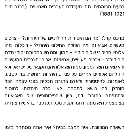
רגעים מרוממים. תחי העבודה העברית האנושית! (ברנר חיים
1881-1921)
מרכס קרל: "מה הם היסודות החילוניים של היהדות? - צרכים
מעשיים, אגואיזם.
מהו הפולחן החילוני היהודי? - רוכלות. מהו
אלוהיו החילוני של היהודי? -
ממון. ומה היו במהותם יסודי הדת
היהודית? - צרכים מעשיים, אגואיזם,
אלוהי
הצרכים המעשיים
והאגואיזם הוא הממון. ממון הוא אלוהיהם הקנאי של ישראל ולא
היו להם
אלוהים אחרים על פניו...
היהדות רוחשת בוז לטבע,
לאומנות, להיסטוריה ולאדם
בתורת תכלית בפני עצמה, הכל
מוחזק לה נושא למסחר. לא יכלה היהדות להוסיף
ולהתפתח
בתורת דת, כיון שהפילוסופיה של האגואיזם
מצומצמת היא מעקרה ומרוקנת מכל תכן כבר
בראשית צעדיה
השאלה המכוונת: איך המצב בבית? איך אתה מסתדר בזמן