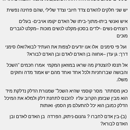
יש שני חלקים להאדם צדד חיובי וצדד שלילי ,שהם פחינה נפשית
איש ואנשי ביתו-מתוך-ביתו של האדם יקומו אויבים- בעלים
רוצחים-נשים -ילדים בסכון-מקלט לנשים מוכות –מקלט לגברים
מוכים
ועל פי סימנים
אלו אנו יודעים לצפות את העתיד לבוא?ואלו סימני
דרך: גן עדן –אחווה בן האדם לאדם ובן האדם לבורא?
אל תנסו להצטדק מה שראו במוזאון המקמי
אמרו חכמים ''השכל
והבושה שברוחניות ולכל אחד ואחד מהם יש אמוד מדה וחוקים
משלו.
כאן מסתתר
מסר קוסמי שהיא השכל'' שמנורת הדלק נדלקת מיד
הוא מבין שבזמן הקרוב עליו
להכנס לתחנת דלק ולמלא את המיכל
הדלק כמובן הוא יכל להתעלם מן הסמן- ואותות
(ב)-בין אדם לחברו ? גהנום-ניתוק, הפרדה
בן האדם לאדם ובן
האדם לבורא?