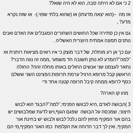
2 כי אם לא היתה סבה, הוא לא היה שואל?
אז מה
–(הוא יצאה מדעתו) או (שהוא בלתי שפוי.)-
או שזה נקרא
מדע? ,
גם אין כן סתירה שכל החושים השחורים המגבלים את האדם ואנים
נותנים תמונה אמתית היוצרית האשליה .
עם כך אן רע מוחלת, של דבר מוצק כי איו רואים מציאות רוחנית אז
''למה''?המדע לא נותן
תשובה חד משמעי
,ממה זה נווה הדבר?
נתאר לעצמנו שני אנשים החולים באותו מחלה זהה? החולה
הראשון קבל מרופא הרגיל ערמת תרופות.
ה
פצינט השני ששלם
כסף לרופא ממחה קיבל תרופה קטנה אחד ודי
מהו קו הארה?
3 )הבושה לאדם ,היא לבוושו הפנימי,''למה''?הבגד הוא לבוש
חיצוני, שמכסה על הבושה
שפגם הגוף,ויש לדעת שמלבושים יש
בהם אור המקיף מחוץ להם ו,לכל לבוש ולבוש יש בחינת אור
המקיף, ואין לך דבר הדוחה את הקלפות
כמו האור המקיף,מי הם