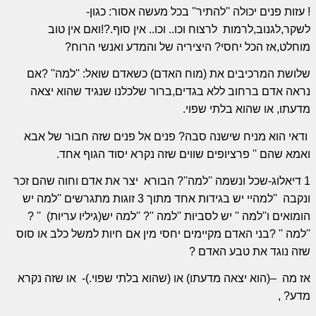
! עזות פנים יכולה ''להתיר'' בכל מעשה אסור: כגון-
לשקר,לגנוב,לרמות
לרצוח וכו.. וכו.. אין סוף.?!ואם אין טוב
מוחלט,אז הכל יחסי? היציריה של והמדע
ואנשי הרוח
?
שלושת המרכיבים את (מוח האדם) כשאדם שואל: ''למה'' ?אם
נראה אדם ברחוב ללא בגדים,ברור שלכלנו שנגיד שהוא יצאה
מדעתו, או שהוא בלתי שפוי.
ודאי הוא מניח שישנה סבה? פנים אל פנים שזה חבור של אבא
ואמא שהם '' פרציופים
שווים
שזה נקרא יסוד הגוף אחד.
1 דיאלוג-שכל ונשמה ''למה''? הבורא
יצר את אדם וחוה שהם זכר
ונקבה
''למהיי יש בגידות אחד מתוך 3 זוגות מתגרשים ''למה יש
הומואים
ו''למה '' יש
לסביות
''למה ''? ''למה יש(גיליו עריות)
'' ?
''למה '' ?בני האדם מקיימים יחסי מין אם חיות למשל כלב או סוס
שזה נוגד את טבע האדם ?
אז מה
–(הוא יצאה מדעתו) או (שהוא בלתי שפוי.)-
או שזה נקרא
מדע? ,