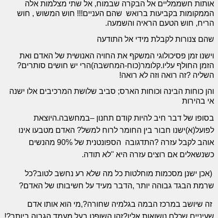
אותות חשממליים אל הבקרה שבמוח, אל שתי מצלמות אלה
הממקומות בקביעות ברואש
שהם העניים!!! חוש המשוש , חוש
הריח, חוש הטעם הראיה והשמעה.
שהם צנורות לקבלת מידי אל התודעה
וישנו זמן פסיכולוגי המשקף את החויה האנושית של האדם ואת
הזמן החולף עליו.קלומר(כוח-המחשבה)הרי יש חושים סותרים?
השליה ?זה רואה וזה לא רואה!
והן כוחות הבינה וכוחות הארס; סביב שלושת המרכיבים אלו ישנה
אי בהירות
בסופו של דבר חיב להיות קודם תחנון –במחשבה.היוצאת
לפועל(א)ישנו חבור בין החומר לרוח למשל? האדם מטבעו אינו
אוהב לקבל עזרה ?התדגובה
הספונטנית של 90% מהנשים
כשנשאלים אם רוצים עזרה היא ''לא תודה.
(אכן ישנן מסכמות מוחלטות כל מה שלא רע נחשב לטוב?כל
שרמת הבגד גבוהה יותר ,הדבר מעיד על חשיבותו של האדם?
זה שיושב במרכז הבמה בגלמיה שחורה?,מי הוא אותו אדם
שעיניים שכלם נושואות אליו?זהו השופט,בעל מעמד הגבוה ביותר?!