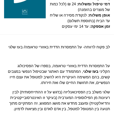
דמי טיפול ומשלוח:
24 ₪ (לכל כמות
של מוצרים בהזמנה)
אופן משלוח:
לנקודת מסירה או שליח
עד הבית (בתוספת תשלום)
זמן אספקה:
עד 14 ימי עסקים
לב פקוח לרווחה- על התמסרות הדדית באזורי טראומה/ בעז שלגי
על התמסרות הדדית באזורי טראומה, בספרו של הפסיכולוג
הקליני
בעז
שלגי
, המתמודד עם האתגר שבטיפול הנפשי במצבים
קשים, בהם המשימה העיקרית היא להשיב למטופל את עצם חייו
הנפשיים, את תחושת החיים שלו ואת חירותו.
שלגי משלב בין הפסיכואנליזה (בדגש על זו ההתייחסותית) לבין
רעיונות מן הפילוסופיה המערבית (בעיקר זו האינטרסובייקטיבית
והדיאלקטית) ומעצב מחדש את מושג המפגש, זה המתקיים מתוך
תנועה בין המטופל למטפל, בין אדם לאדם ובין מציאות לדמיון.