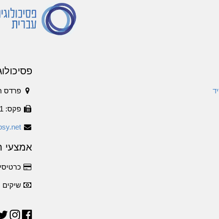
פסיכולוג
ד
פרדס ח
פקס: 1534-6316011
sy.net
אמצעי ת
כרטיסי 
שיקים