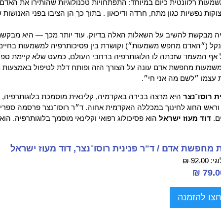
עות רלוונטית כיום במיוחד: התפתחויות טכנולוגיות שהותירו את האדם 
וקות נפשיות כגון מתח, חרדה ודיכאון . בתוך כך הן הציבו בפני האנושות 
ה מבקשת להשיב על השאלות האלה בדיוק. עוד יותר מכך — היא מבקשת
נקל (״האדם מחפש משמעות״) וקושרת בין פסיכותרפיה למשמעות בחיים. 
 אף המעמד שזכתה לו הלוגותרפיה ברחבי העולם, כמעט שלא קיימת ספר
שמעות מחפשת אדם עונה על הצורך הזה ופותח דלת לטיפול באמצעות מש
עצמו ״לשם מה אני חי״.
ת רוסו־נצר
היא מרצה בכירה באקדמיה, קלינאית מוסמכת בלוגותרפיה, מ
וראש החוג לחינוך במכללה האקדמית אחוה. ד״ר רוסו־נצר פרסמה ספרים
​​​​​
דוד מעוז ישראל
הוא פסיכולוג רפואי וקלינאי מוסמך בלוגותרפיה. ה
מחפשת אדם / ד"ר פנינית רוסו־נצר, דוד מעוז ישראל
גי:
92.00 ₪
צו להזמנה