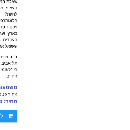
שאלת המשמ
העצימו מצ
לחיות?
הלוגותרפי
ויקטור פר
בארץ, ועל
העברית. מ
ששואל את 
ד״ר פניני
תל־אביב, 
בין־לאומיים. ​​
החיים.
משמעות 
מחיר קטלו
מחיר: 79.00 ₪
לח