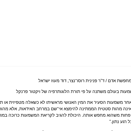
פשת אדם / ד"ר פנינית רוסו־נצר, דוד מעוז ישראל
עות בעולם משתנה על פי תורת הלוגותרפיה של ויקטור פרנקל
חר משמעות הסעיר את המין האנושי מראשיתו לא כשאלה מטפיזית או ת
ינה מהות סטטית הממתינה להימצא אי־שם במרחב האידאות, אלא מהות 
חות משהוא מחפש אותה. היכולת להגיב לקריאת המשמעות כרוכה במודעות
 רגע נתון."