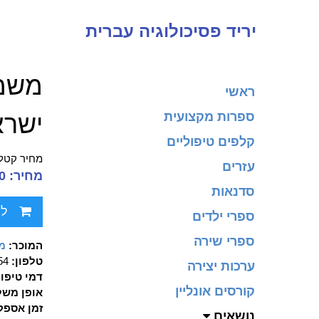
יריד פסיכולוגיה עברית
משמע
ראשי
ספרות מקצועית
ישרא
קלפים טיפוליים
מחיר קטלו
עזרים
מחיר: 79.00 ₪
סדנאות
לח
ספרי ילדים
ספרי שירה
המוכר:
מכ
טלפון:
90354
ערכות יצירה
דמי טיפו
קורסים אונליין
אופן משל
זמן אספק
נושאים