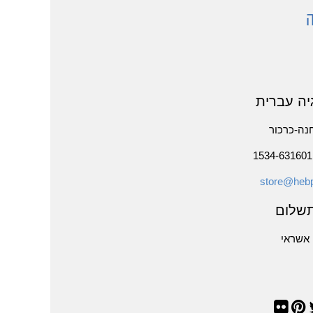
יה עברית
נה-כרכור
store@hebp
שלום
אשראי