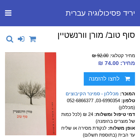
יריד פסיכולוגיה עברית
סוף טוב/ מורן וורנשטיין
מחיר קטלוגי:
92.00 ₪
מחיר: 74.00 ₪
לחצו להזמנה
המוכר:
מכללון - סמינר הקיבוצים
טלפון:
03-6990354, 052-6866377
(מכללון)
דמי טיפול ומשלוח:
24 ₪ (לכל כמות
של מוצרים בהזמנה)
אופן משלוח:
לנקודת מסירה או שליח
עד הבית (בתוספת תשלום)