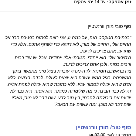
זמן אספקה:
עד 14 ימי עסקים
סוף טוב/ מורן וורנשטיין
"בכתיבת הטקסט הזה, על במה זו, אני רוצה לפתוח בפניכם חרך אל
החיים שלי, החיים של מורן. לאו דווקא כדי לשתף אתכם. אלא כדי
שתדעו. אתם צריכים לדעת.
ה'סיפור שלי' הוא ייחודי. תגובתי אליו ייחודית. אבל יש עוד רבות
ורבים כמוני. ולכן אתם צריכים לדעת.
צרו בראשכם תמונה: ילדה-נערה עוברת ניצול מיני מתמשך בתוך
המשפחה. בגיל חמש-עשרה היא יוצאת לעולם. לבדה. פצועה. ללא
אדם שהיא יכולה לסמוך עליו. ללא כתובת שהיא יכולה לפנות אליה.
זה לא כבר הבינה כי מה שלימדוה כמותר, הוא אסור. היא כבר לא
יודעת אם ביכולתה להבחין בין טוב לרע. שום דבר לא מובן מאליו.
שום דבר לא מובן. ומה עושים עם הכאב?"
סוף טוב/ מורן וורנשטיין
מחיר קטלוגי:
92.00 ₪