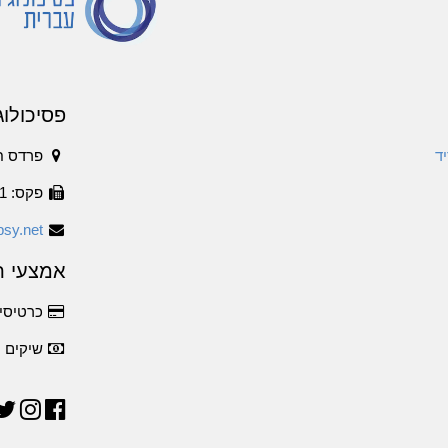
פסיכולוג
ד
פרדס ח
פקס: 1534-6316011
sy.net
אמצעי ת
כרטיסי 
שיקים