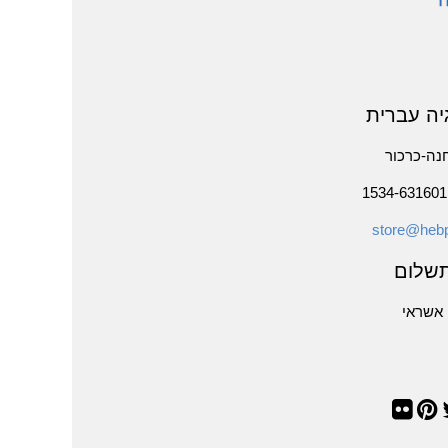
יה עברית
נה-כרכור
store@hebp
שלום
אשראי