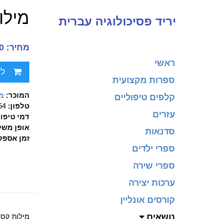
מילו
יריד פסיכולוגיה עברית
מחיר: 100.00 ₪
ראשי
לח
ספרות מקצועית
המוכר:
מכ
קלפים טיפוליים
טלפון:
90354
עזרים
דמי טיפו
אופן משל
סדנאות
זמן אספק
ספרי ילדים
ספרי שירה
ערכות יצירה
קורסים אונליין
נושאים
מילות קסמ