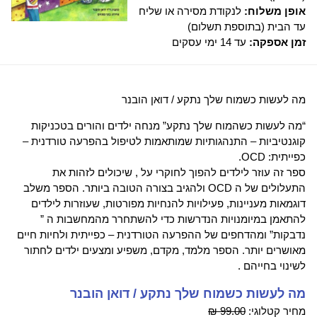
אופן משלוח:
לנקודת מסירה או שליח
עד הבית (בתוספת תשלום)
זמן אספקה:
עד 14 ימי עסקים
מה לעשות כשמוח שלך נתקע / דואן הובנר
“מה לעשות כשהמוח שלך נתקע” מנחה ילדים והורים בטכניקות
קוגנטיביות – התנהגותיות שמותאמות לטיפול בהפרעה טורדנית –
כפייתית: OCD.
ספר זה עוזר לילדים להפוך לחוקרי על , שיכולים לזהות את
התעלולים של ה OCD ולהגיב בצורה הטובה ביותר. הספר משלב
דוגמאות מעניינות, פעילויות להנחיות מפורטות, שעוזרות לילדים
להתאמן במיומנויות הנדרשות כדי להשתחרר מהמחשבות ה ”
נדבקות” ומהדחפים של ההפרעה הטורדנית – כפייתית ולחיות חיים
מאושרים יותר. הספר מלמד, מקדם, משפיע ומצעים ילדים לחתור
לשינוי בחייהם .
מה לעשות כשמוח שלך נתקע / דואן הובנר
מחיר קטלוגי:
99.00 ₪