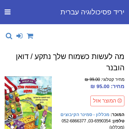
יריד פסיכולוגיה עברית
מה לעשות כשמוח שלך נתקע / דואן
הובנר
מחיר קטלוגי:
99.00 ₪
מחיר: 95.00 ₪
המוצר אזל
המוכר:
מכללון - סמינר הקיבוצים
טלפון:
03-6990354, 052-6866377
(מכללון)