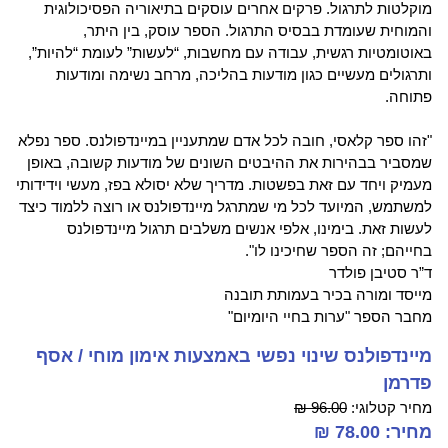
מוקלטות לתרגול. פרקים אחרים עוסקים בתיאוריה הפסיכולוגית
והמוחית שעומדת בבסיס התרגול. הספר עוסק, בין היתר,
באוטומטיות רגשית, עבודה עם מחשבות, “לעשות” לעומת “להיות”,
ותרגולים מעשיים כגון מודעות בהליכה, מרחב נשימה ומודעות
פתוחה.
"זהו ספר קלאסי, חובה לכל אדם שמתעניין במיינדפולנס. ספר נפלא
שמסביר בבהירות את ההיבטים השונים של מודעות קשובה, באופן
מעמיק ויחד עם זאת בפשטות. מדריך שלא יסולא בפז, מעשי וידידותי
למשתמש, המיועד לכל מי שמתרגל מיינדפולנס או רוצה ללמוד כיצד
לעשות זאת. בימינו, אלפי אנשים משלבים תרגול מיינדפולנס
בחייהם; זה הספר שחיכינו לו".
ד”ר סטיבן פולדר
מייסד ומורה בכיר בעמותת תובנה
מחבר הספר "ערות בחיי היומיום"
מיינדפולנס שינוי נפשי באמצעות אימון מוחי / אסף
פדרמן
מחיר קטלוגי:
96.00 ₪
מחיר: 78.00 ₪