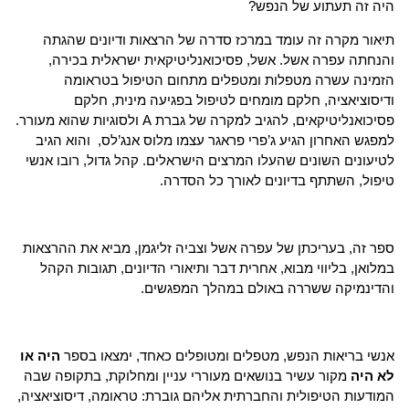
היה זה תעתוע של הנפש?
תיאור מקרה זה עומד במרכז סדרה של הרצאות ודיונים שהגתה
והנחתה עפרה אשל. אשל, פסיכואנליטיקאית ישראלית בכירה,
הזמינה עשרה מטפלות ומטפלים מתחום הטיפול בטראומה
ודיסוציאציה, חלקם מומחים לטיפול בפגיעה מינית, חלקם
פסיכואנליטיקאים, להגיב למקרה של גברת A ולסוגיות שהוא מעורר.
למפגש האחרון הגיע ג’פרי פראגר עצמו מלוס אנג’לס, והוא הגיב
לטיעונים השונים שהעלו המרצים הישראלים. קהל גדול, רובו אנשי
טיפול, השתתף בדיונים לאורך כל הסדרה.
ספר זה, בעריכתן של עפרה אשל וצביה זליגמן, מביא את ההרצאות
במלואן, בליווי מבוא, אחרית דבר ותיאורי הדיונים, תגובות הקהל
והדינמיקה ששררה באולם במהלך המפגשים.
אנשי בריאות הנפש, מטפלים ומטופלים כאחד, ימצאו בספר
היה או
לא היה
מקור עשיר בנושאים מעוררי עניין ומחלוקת, בתקופה שבה
המודעות הטיפולית והחברתית אליהם גוברת: טראומה, דיסוציאציה,