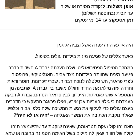
אופן משלוח:
לנקודת מסירה או שליח
עד הבית (בתוספת תשלום)
זמן אספקה:
עד 14 ימי עסקים
היה או לא היה/ עפרה אשל וצביה זליגמן
כאשר צללים של פגיעה מינית בילדות עולים בטיפול.
במהלך הטיפול הפסיכואנליטי שלה העלתה גברת A חשדות בדבר
פגיעה מינית שחוותה בילדותה מצד אביה. האנליטיקאי, פרופסור
ג’פרי פראגר, חש טלטלה לנוכח דבריה. שברי זיכרונות, חוסר ודאות
וחרדה עזה מילאו את החדר וחוללו משבר בין גברת A, שתבעה מן
המטפל אישוש לאמיתות הזיכרון, לבין פראגר הנדהם. גברת A דבקה
בעמדתה כי גילוי העריות אכן אירע, ואילו פראגר התעקש כי הדברים
בעצם עולים כדי לעקוף את רגשות המשיכה שלה כלפי אביה וכלפיו.
שאלה נוקבת הכתיבה את המשך האנליזה – “
היה או לא היה
“
?
האם זהו קול זעקת הטראומה, שאינה שוקטת עד שתישמע? הזהו
קולה של חוויה שאין לה מילים בשל האימה הטמונה בחובה או שמא