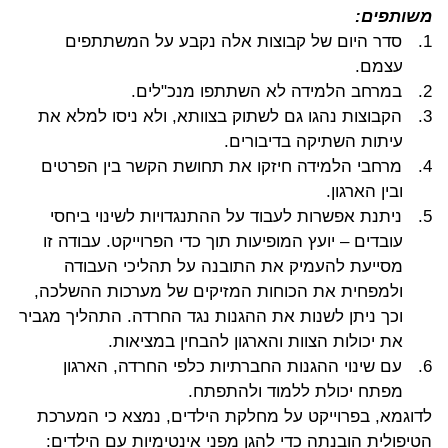
משותפים:
1.
סדר היום של קבוצות אלה נקבע על המשתתפים
עצמם.
2.
במרחב הלמידה לא השתתפו מנכ"לים.
3.
הקבוצות נהגו גם לשתוק בצוותא, ולא ניסו למלא את
עיתות השתיקה בדיבורים.
4.
מרחבי הלמידה חיזקו את תחושת הקשר בין הפרטים
ובין הארגון.
5.
ניתנת אפשרות לעבוד על ההתנגדויות לשינוי ביחסי
עובדים – יועץ המופיעות תוך כדי הפרוייקט. עבודה זו
מסייעת להעמיק את התובנה על תהליכי העבודה
ולמפחית את הכוחות המזיקים של מערכות ההשלכה,
וכך ניתן לשנות את ההגנות נגד החרדה. התהליך מגביר
את יכולות הצוות והארגון להבחין במציאות.
6.
עם שינוי ההגנות החברתיות כלפי החרדה, הארגון
מפתח יכולת ללמוד ולהתפתח.
לדוגמא, בפרוייקט על מחלקת הילדים, נמצא כי המערכת
הטיפולית הובנתה כדי להגן מפני אינטימיות עם הילדים: