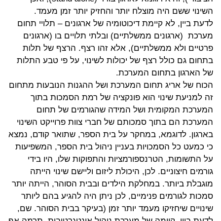
השינוי ששם היה מוצלח יותר והחזיק יותר זמן מעמד.
לדעת ביין, לא קיימת דיכוטומיה של ארגונים – תלויי תחום
מערכת
(ארגונים ממשלתיים) ובלתי תלויים בו (ארגונים
פרטיים ולא ממשלתיים), אלא זהו רצף. הרצף של תלות
בתחום גם כולל רצף של יכולות לשינוי, על פי טבע התלות
של הארגון בתחום המערכת.
הכוח של אריג תחום המערכת ושל ההגנות הנובעות מתחום
זה למניעת שינוי הוא פונקציה של רמת הסמכות בתוך
המערכת המקומית ושל המידה שהגורמים של תחום
המערכת הם בתוך סמכותם של חברי צוות פרוייקט השינוי
בארגון. לדוגמא, במחקר על בית הספר, שתואר קודם, נמצא
כי כמעט כל הסמכויות בעניין ניהול בית הספר, המשפיעות
על התשומות, הטרנספורמציות והתפוקות שלו, היו בידי
גורמים חיצוניים. לכן, היכולת ליזום וליישם שינוי הייתה
מוגבלת ביותר. במחלקת הילדים ובבית הסוהר, הייתה יותר
סמכות לגורמים פנימיים, לכן ניתן היה להגיע בהם ליותר
שינויים שיחזיקו מעמד יותר זמן (בעיקר בבית הסוהר. שם,
לדעת ביין, קיומה של מערכת ניהול אינטגרטיבית, תרמה אף