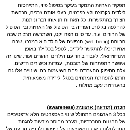
תפקיד האחיות התמקד בעיקר בטיפול פיזי, התייחסות
לילדים כקבוצה ולא כפרטים, בעלי אותם צרכים, הכחשת
הצורך בהתקשרות, כל האחיות הן אותו דבר וניתנות
להחלפה בקלות, הפרדה בין הטיפול של האחיות ובין הטיפול
של ההורים ועוד. עד סיום הפרוייקט, השתרשה תרבות שבה
הרווחה
(well being)
הנפשית של הילד היא במרכז, שבה
אחיות יכלו להתקשר לילדים, לטפל בכל ילד באופן
אינדיווידואלי, לעבוד ביחד עם הילדים וההורים ועוד. שינוי זה
איפשר התפתחות של תובנות,
עמדות וכישורים חדשים,
עלה הסיפוק מהעבודה ופחת השיעמום בה. שינויים אלו גם
תרמו להפחתת המתחים בסגל ולירידה משמעותית
בהעדרויות עקב מחלות .
הכרה (תודעה) ארגונית
(awareness)
בכל 3 הארגונים התחולל שינוי באספקטים הלא אדפטיביים
של ההגנות החברתיות, מעבר מחוסר מודעות להגנות
המחלחלות בארגון ומשפיעות על תיפקודו לבנייה מודעת של