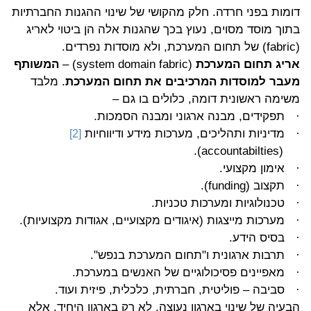
דומות בפני חרדה. חלק מהקושי של שינוי ההגנות החברתיות
בתוך מוסד מסוים, נעוץ בכך שהגנות אלה הן ביטוי לאריג
(fabric)
של תחום המערכת, ולא מוסדות נפרדים.
אריג תחום המערכת
(system domain fabric)
–
המשותף
מעבר למוסדות המרכיבים את תחום המערכת
. מלבד
משימה ראשונית דומה, כלולים בו גם –
תפקידים, מבנה ארגוני ומבנה הסמכות.
·
מדיניות ותהליכים, מערכות מידע ודיווחיות
·
[2]
.
(accountabilties)
אימון מקצועי.
·
תקצוב
(funding)
.
·
טכנולוגיות ומערכות טכניות.
·
מערכות מייצגות (איגודים מקצועיים, אגודות מקצועיות).
·
בסיס הידע.
·
תרבות ארגונית ו"תחום המערכת בנפש".
·
מאפיינים פסיכולוגיים של האנשים במערכת.
·
סביבה – פוליטית, חברתית, כלכלית, פיזית ועוד.
·
הבעיה של שינוי בארגון נעוצה, לא רק בארגון היחיד, אלא