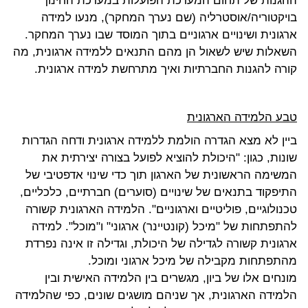
ההגנות של תחום המערכת הפועלות במערכת החינוך
בויקטוריה/אוסטרליה (שם נערך המחקר), מנעו למידה
ארגונית ושינויים ארגוניים בתוך המוסד שבו נערך המחקר.
השאלות שיש לשאול הן מהם התנאים ללמידה ארגונית, מה
קורה להגנות החברתיות ואיך מתרחשת למידה ארגונית.
טבע הלמידה הארגונית
ביין לא מצא הגדרה הולמת ללמידה ארגונית ודחה הגדרות
שונות, כגון: "היכולת להוציא לפועל בצורה יצירתית את
המשימה הראשונית של הארגון תוך כדי שינוי אדפטיבי של
התיפקוד בתנאים של שינויים (סוערים) חברתיים, כלכליים,
טכנולוגיים, פוליטיים וארגוניים". הלמידה הארגונית קשורה
להתפתחות של "מיכל (קונטיינר) ארגוני" ו"מוכל". למידה
ארגונית קשורה לגדילה של היכולת, וגדילה זו אינה נפרדת
מהתפתחות מקבילה של מיכל ארגוני ומוכל.
מונחים אלו של ביון, מגשרים בין הלמידה האישית ובין
הלמידה הארגונית, אך שניהם מושגים שונים, כפי שהלמידה