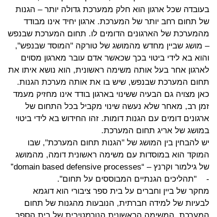
בעובדה שכל ארגון הוא חלק ממערכת גדולה יותר – הגנות
של תחום רחב יותר של המערכת. ארגון יחיד אינו מבודד
מהמערכת של הארגונים הדומים לו. תחום המערכת שבנפש
– מושג שביין מחדש מהמושג של טורקה "המוסד שבנפש",
והוא בא לידי ביטוי בכך שכאשר אדם עובר מארגון מסוים
לארגון אחר בעל אותה משימה ראשונית, הוא נושא איתו את
תחום המערכת שבנפש, שיש בו את אותה מערכת הגנות.
כאן מצויה גם הבעיה ששינוי בארגון בודד אינו מחזיק מעמד
זמן רב, מאחר שלא נעשה שינוי מקביל בכל התחום של
ארגונים דומים עם הגנות דומות. זהו החידוש בא לידי ביטוי
במושג של אריג תחום המערכת.
יש להבחין בין המושג של "הגנות תחום המערכת", שבו
המוקד הוא במוסדות עם משימה ראשונית דומה, מהמושג
של גילמור וקרנץ – “
domain based defensive processes
”
-
"תהליכים הגנתיים המבוססים על תחום".
מחקר של ביין וחברים על בית ספר ציבורי הוא דוגמא
לבעיות של למידה חברתית, הנובעות מהגנות של תחום
המערכת. המשימה הראשונית הנורמטיבית של בית הספר