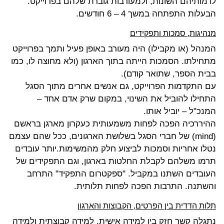
לרמותיהם השונות, ולמעורבות גוברת שלהם בפרוייקט.
הבעלות התפתחה במשך 4 – 6 חודשים.
מנהיגות, סמכות ותפקידים
המנהל (או מקבילו) היה מעורב באופן פעיל ותמך בפרוייקט
מתחילתו. הסמכות הייתה בתוך הארגון (ולא מחוצה לו, כמו
בבית הספר, שתואר קודם).
עם התקדמות הפרוייקט, גם אנשים אחרים מתוך הסגל
התחילו להוביל את השינוי, במקום שרק אדם אחד –
המנכ"ל – יוביל אותו.
ההיררכיה הפכה לפחות משמעותית כעקרון מארגן בראשם
(mind)
של חברי הסגל בשלושת הארגונים, ככל שהם עצמם
נטלו אחריות וסמכות לביצוע חלק מהמשימות.יותר עובדים
תרמו משלהם לקבלת החלטות בארגון, וגם התפקידים של
העובדים השתנו במקביל. "ספקטרום התפקיד" התרחב
והשתנה. התרבות הפכה לפחות תלותית.
תלות הדדית בין הפרטים, הקבוצות והארגון
נתגלה קשר חזק בין למידה אישית, למידה קבוצתית ולמידה