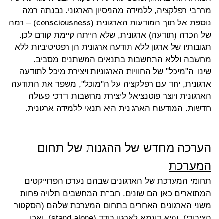
מרחבי רפלקציה, ללמידה מהניסיון הארגוני. נבנתה רמה
נוספת אל תוך המודעות הארגונית
(consciousness)
– רמה
של הכרה (תודעה) ארגונית, שלא הייתה קיימת קודם לכן.
תגובותיו של ארגון ללא תודעה ארגונית הן רפטיטיביות ללא
מחשבה וללא התחשבות בתנאים המשתנים מסביב.
שינוי ה"מיכל" של החוויות הארגוניות ויצירת מיכל לתודעה
ארגונית, יחד עם רפלקציה על ה"מוכל", משפר את התודעה
הארגונית ויוצר פוטנציאל ליצירת מחשבות ודרכי פעולה
חדשות. המודעות הארגונית היא תנאי ללמידה ארגונית.
הערכה מחדש של ההגנות של תחום
המערכת
תחומי המערכת של הארגונים שבהם נערכו הפרוייקטים
המתוארים כאן הם שונים. חברת המחשבים תלויה פחות
משני הארגונים האחרים בתחום המערכת שלהם (הסקטור
הציבורי), והיא דוגמא לארגון בודד
(stand alone)
, ואכן