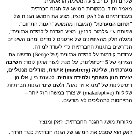
שלהם תוך כדי ביצוע המשימה הראשונית.
מאמר זה דן במקורות המושג של הגנה חברתית
בעבודותיהם של ז'אק ומנציז, מציג את המושג הגנות של
"תחום המערכת"
(המובחן מהמושג "הגנות התחום",
שפותח ע"י גילמור וקרנץ), מציע הגדרה ל"למידה ארגונית",
ומגלה חלק מהאיפיונים של ארגונים לומדים ומהם השינויים
הנדרשים בהגנות החברתיות כדי לעודד למידה.
עבודות קודמות על למידה ארגונית (של
Senge
) הדגישו את
הצירוף של 5 דיסיפלינות, על מנת ליצור ארגון לומד:
חשיבה
מערכתית, שליטה
(mastrery)
אישית, מודלים מנטליים,
יצירת חזון משותף ולמידה צוותית
. לטענת ביין, אלו הן
דיסיפלינות של "מזג אוויר נאה", ולשם שינוי הגנות חברתיות
שליליות
(maladaptive)
יש צורך במשהו חזק יותר –
התייחסות לתהליכים לא מודעים.
מקורות מושג ההגנה החברתית: ז'אק ומנציז
ז'אק הוא שטבע את המושג של הגנה חברתית כנגד חרדה.