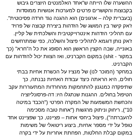
ההשערה שלו הייתה ש"אחד האלמנטים היוצרים גיבוש
בקבוצות והקושרים פרטים למערכות אנושיות ממוסדות
(בעברית קלה – ארגונים) הוא ההגנה נגד חרדה פסיכוטית".
ז'אק קישר בין המושג של הזדהות ביצירת קבוצה של פרויד
עם תהליכי הזדהות אינטרוייקטיבית והשלכתית של קליין.
ז'אק נותן דוגמא לתהליכי פיצול והשלכה, כפי שמתרחשים
באונייה, שבה הקצין הראשון הוא הסופג את כל ה"חרא" (כך
במקור -
shit
) במקום הקברניט, ואז הצוות יכול להזדהות עם
הקברניט.
במחקר (המוכר לנו) של מנציז על הכשרת אחיות בבתי
חולים, היא הראתה כיצד עבודת האחיות נבנתה, כך
שתיפקדה כמנגנון להתחמקות מהחרדות המתעוררות עקב
הטיפול בחולים. ההגנות שנתגלו היו: דה-פרסונליזציה
והכחשת המשמעות של המקרה הפרטי ("הכבד במיטה
10"), ריחוק וניתוק מרגשות ("אחות טובה מסכימה
להעברתה"), פיצול ביחסי אחות – פציינט, כך שפציינט אחד
טופל על ידי מספר אחיות, ביצוע ריטואלי של משימות
במקום קבלת החלטות, הפחתת אחריות על ידי בקרה