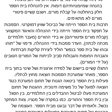
בהנחה שמיומנויותיהם דומות. אין להנהלת בית הספר
חלק בהחלטה על קבלת מורים, וישנם קשיים פיטורי
מורים לא מתאימים.
תרבות בית הספר הייתה של כביכול שוויון דמוקרטי. הסמכות
על תפקוד בית הספר הייתה בידי ההנהלה והאיגוד המקצועי
(קבלת מורים ופיטוריהם) או בידי ההורים (מעבר תלמידים
מכתה לכתה), העדר סמכות בידי ההנהלה, ודימוי של "תוהו
ובוהו של בית ספר בנפש" הוליד ליצירת קליקות חברתיות
והגבהת החומות והגבולות סביב לכיתות של המורים הטובים
(על ידי המורים).
התגלו קשיים ביישום של למידה ארגונית ושל שינוי בתוך בית
הספר, מאחר שמערכת הסמכות הוצאה מחוץ לכתליו,
פעילות בית הספר ביטאה הגנות של תחום המערכת כנגד
הוצאה לפועל של כל משימה חינוכית. ההגנות של תחום
המערכת פעלו לביטול ההבדלים בין התלמידים, בין הסגל
ובין בית הספר וההורים. כמו במקרה של מנציז, צוות המחקר
נכשל, ולאמיתו של דבר נבעט מבית הספר. העוצמה של