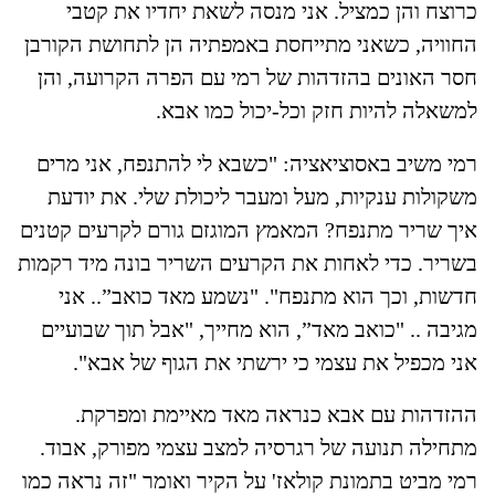
כרוצח והן כמציל. אני מנסה לשאת יחדיו את קטבי
החוויה, כשאני מתייחסת באמפתיה הן לתחושת הקורבן
חסר האונים בהזדהות של רמי עם הפרה הקרועה, והן
למשאלה להיות חזק וכל-יכול כמו אבא.
רמי משיב באסוציאציה: "כשבא לי להתנפח, אני מרים
משקולות ענקיות, מעל ומעבר ליכולת שלי. את יודעת
איך שריר מתנפח? המאמץ המוגזם גורם לקרעים קטנים
בשריר. כדי לאחות את הקרעים השריר בונה מיד רקמות
חדשות, וכך הוא מתנפח". "נשמע מאד כואב”.. אני
מגיבה .. "כואב מאד”, הוא מחייך, "אבל תוך שבועיים
אני מכפיל את עצמי כי ירשתי את הגוף של אבא".
ההזדהות עם אבא כנראה מאד מאיימת ומפרקת.
מתחילה תנועה של רגרסיה למצב עצמי מפורק, אבוד.
רמי מביט בתמונת קולאז' על הקיר ואומר "זה נראה כמו