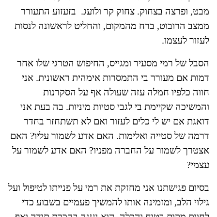
מבט, ופרצה בצחוק. צחוק קר ולועג. בזעזוע התעורר
ממצב הרובוט, ברח מהמקום, והחליט לראשונה לנסות
לעזור לעצמו.
הסבל של רמי מסעיר ומגייס, החיפוש הטרגי שלו אחר
דמות אם מעורר בי התמסרות אימהית ראשונית. אני
חווה כלפיו חמלה עזה שעולה אף על הסקרנות
והמשיכה שקיימת בי לגבי סטיות מיניות. בה בעת אני
דואגת אם יש לי כלים לעזור ואם לא תשתחזר בחדר
דרמה של סטייה ואלימות. האם אדע לשמור עליו? האם
אצטרך לשמור על החברה מפניו? האם אדע לשמור על
עצמי?
בסיום פגישתנו אני מחזקת את רמי על פנייתו לטיפול ועל
גילוי הלב, ומזמינה אותו להמשיך פעמיים בשבוע כדי
לחוות מקום בטוח והכלה. הוא נענה בהכרת תודה ואף