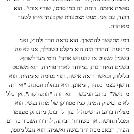
נפשית איומה. דוחה. זה כמו סרטן, שורף אותי". הוא
רועד, וגם אני, מעט מצטערת שקבעתי איתו לשעה
מאוחרת.
רמי מתקשה להמשיך. הוא נראה חרד ולחוץ, ואני
מרגיעה "החדר הזה הוא מקלט בשבילך, אני לא פה
בשביל לשפוט או להעניש אותך" ורמי מעז לשתף.
בשנים האחרונות, במיוחד לאחר פרידה, הוא משוטט
בלילות, וכאשר רואה אישה, רצוי נעימה ואימהית, הוא
חושף עצמו בפניה, ומאונן. היא נבהלת ונסוגה. "איך זה
מרגיש?” ברגע המעשה הוא חווה "התפרקות", אך כלל
לא מהסיפוק המיני, כמו מפורקן של מתח נפשי. הוא
מצליח ברגע החשיפה להפוך לרובוט, מתנתק מעצמו
ומכל תחושה. אך כשחוזר הביתה, לחדרו השכור בדרום
העיר, הכאב מכה יחד בושה ואשמה. הוא נגעל מגופו,