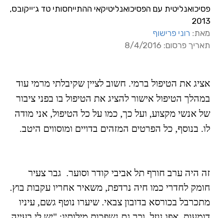
פסיכואנליטית עם הפסיכואנליטיקאי ההתייחסותי טד ג׳ייקובס,
2013
מאת:
רוני פרישוף
תאריך פרסום: 8/4/2016
אציג את הטיפול ברמי. חשוב לציין שקיבלתי מרמי עוד
במהלך הטיפול אישור להציג את הטיפול בו בפני ציבור
של אנשי מקצוע, ועל כך, כמו על כל הטיפול, אני מודה
לו. בנוסף, כל הפרטים המזהים בדויים ומוסווים היטב.
זה היה ערב חורף תל אביבי קודר וסוער. גבר צעיר
חומק לחדרי כמו חיה נרדפת, משאיר אחריו עקבות בוץ.
מתכרבל בכורסא בדובון צבאי. שיערו נוטף גשם, עיניו
דומעות, אפו נוזל, וכך גם נשפכות מילותיו: "יש לי בעייה