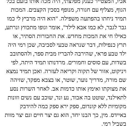
אביו, המצטייר כענק מפלצתי, היה מכה אותו בזעם בכל
הגוף, מצליף עם חגורה, מנופף בסכין הקצבים. המכות
תמיד ניחתו בהפתעה משפילה. "הוא היה מרביץ לי כמו
גבר לגבר, לא כמו אבא לילד", אומר וגופו מתכווץ ונרתע,
כאילו חי את המכות מחדש. את החבורות הסתיר, או
תרץ כנפילות, דבר שנראה טבעי לסביבה, שכן רמי היה
ילד טבע פראי, שהירבה להבריז מבית ספר, ולהסתובב
בשדות, עם סוסים וחמורים. מרדנותו תמיד היתה, לפי
ויניקוט, אזור של תקוה וקריאה לעזרה. ואכן תמיד נמצא
שם מורה, מדריך נוער, שוטר, או בצבא מפקד, שזיהה
את מצוקתו ואימץ אותו כדמות אב. לאחר השרות נסע
לתאילנד, שוטט בה אבוד, נע ונד, שוכב עם נשים וזונות
מקומיות ללא קונדום, ספק ירא ספק כמה להידבק
באיידס. מין, כך הבנו יחד, הוא גם יצר חיים וגם יצר מוות
בשביל רמי.