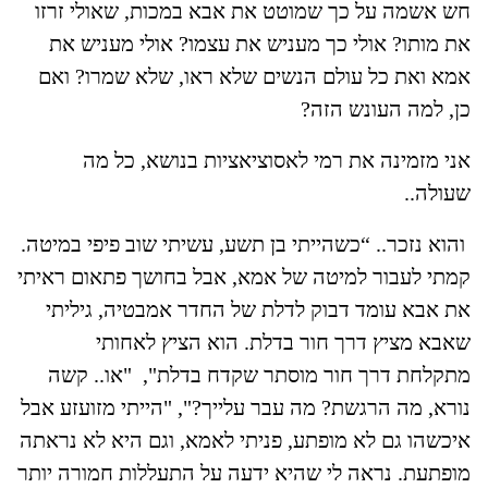
חש אשמה על כך שמוטט את אבא במכות, שאולי זרזו
את מותו? אולי כך מעניש את עצמו? אולי מעניש את
אמא ואת כל עולם הנשים שלא ראו, שלא שמרו? ואם
כן, למה העונש הזה?
אני מזמינה את רמי לאסוציאציות בנושא, כל מה
שעולה..
והוא נזכר.. “כשהייתי בן תשע, עשיתי שוב פיפי במיטה.
קמתי לעבור למיטה של אמא, אבל בחושך פתאום ראיתי
את אבא עומד דבוק לדלת של החדר אמבטיה, גיליתי
שאבא מציץ דרך חור בדלת. הוא הציץ לאחותי
מתקלחת דרך חור מוסתר שקדח בדלת", "או.. קשה
נורא, מה הרגשת? מה עבר עלייך?", "הייתי מזועזע אבל
איכשהו גם לא מופתע, פניתי לאמא, וגם היא לא נראתה
מופתעת. נראה לי שהיא ידעה על התעללות חמורה יותר