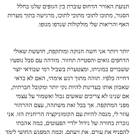
תנועת האוויר הדחוס עוברת בין הגופים שלנו בחלל
הסגור, מתוכו לתוכי מתוכי לתוכו, מרגישה בתוך מערות
האף והריאות שלי מולקולות שנדפו מגופו.
יותר ויותר אני חשה חנוקה ומותקפת, חוששת שאולי
הדחפים גואים והסטייה תחזור. מזדהה עם סבל נוסעיו
ששבויים במוניתו, ומצטערת בשביל רמי שבודאי יוצר
דחייה כלפיו. תוהה מתוך רגש אימהי, האם לא כדאי
שאכוון אותו בעדינות להיות נקי יותר ומקובל חברתית,
אם שנינו לא צריכים שאשים גבול ואשמור על עצמי
מפני המתקפה. אך בכל זאת משתהה, עצם ההרהור
עוזר לי, מנסה להיות עם הקומוניקציה הריחנית הזו. אני
נזכרת בחוויה של גידול ילדיי הפעוטים, כמה אהבתי
להסניף את עורם, את זיעתם, וכמה המפגש החושי לימד