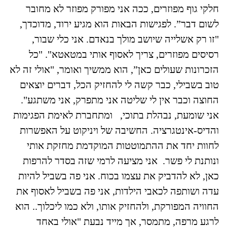
חלקי גוף מפוזרים, ככה אני מפורק מפוזר לא מחובר
לשום דבר”. לפגישות הבאות הוא מגיע ירוד, מדוכדך,
"זו רק אשלייה שיושב מולך בנאדם. אני כלי שבור,
רסיסים מפוזרים, צריך לאסוף אותי במטאטא". "כל
הזכרונות שעולים כאן”, הוא ממשיך ואומר, "אולי זה לא
טוב בשבילי, כבר קשה לי להחזיק הכל, דברים יוצאים
החוצה וכבר אין לי שליטה אני מתפרק, אני משתגע".
אני שומעת, נבהלת בתוכי, ומתחברת לאימת הפגימות
והדיס-אינטגרציה. החשיבה של ויניקוט על האפשרות
לחוות יחד את ההתמוטטות המוקדמת מחזקת אותי
ונותנת לי פשר. אני מציעה לרמי שזה בסדר להרפות
כאן, לא להדביק את עצמו בכוח. אני פה בשביל להיות
עדה ושותפה לכאבי הילדות, אני פה בשביל לאסוף את
החוויה המפורקת, ולהחזיק אותו, ולא כמו ליכלוך.. הוא
לרגע מרפה, מתמסר, אך מייד נבעת "אולי באחד