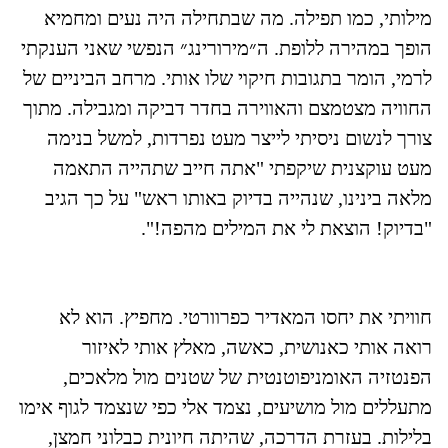
מילותי, כמו תפילה. מה שבתחילה היה נעים ומחמיא
הופך במהירה ללופת. ה״מירורינג״ הנפשי שאני הענקתי
לרמי, הומר בתגובות חיקוי שלו אותי. מרחב הביניים של
החוויה מצטמצם והאווירה בחדר דביקה ומגבילה. מתוך
צורך לנשום ניסיתי לייצר מעט נפרדות, למשל בנימה
מעט עוקצנית שיקפתי "אתה חייב שתהייה התאמה
מלאה בינינו, שנהייה בדיוק באותו ראש" על כך הגיב
"בדיוק! הוצאת לי את המילים מהפה!".
חוויתי את יחסו המאדיר כפרוורטי. מחפיץ. הוא לא
רואה אותי כאנושית, כאשה, מאלץ אותי לאיזור
הפנטזיה האומניפוטנטית של שטנים מול מלאכים,
מתעללים מול מושיעים, נצמד אלי כפי שנצמד לגוף אימו
בלילות. בעזרת הדרכה, שהיתה חיונית כבלוני חמצן,