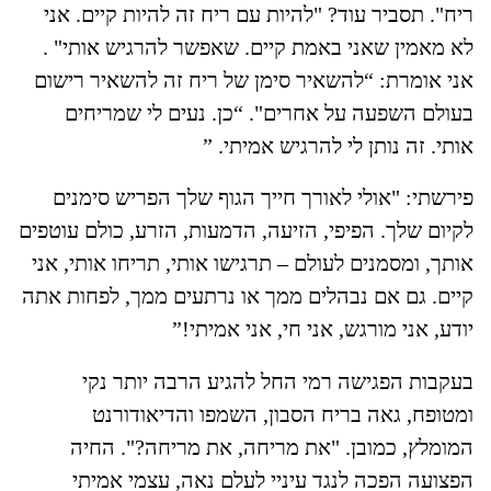
ריח". תסביר עוד? "להיות עם ריח זה להיות קיים. אני
לא מאמין שאני באמת קיים. שאפשר להרגיש אותי" .
אני אומרת: “להשאיר סימן של ריח זה להשאיר רישום
בעולם השפעה על אחרים". “כן. נעים לי שמריחים
אותי. זה נותן לי להרגיש אמיתי. ”
פירשתי: "אולי לאורך חייך הגוף שלך הפריש סימנים
לקיום שלך. הפיפי, הזיעה, הדמעות, הזרע, כולם עוטפים
אותך, ומסמנים לעולם – תרגישו אותי, תריחו אותי, אני
קיים. גם אם נבהלים ממך או נרתעים ממך, לפחות אתה
יודע, אני מורגש, אני חי, אני אמיתי!”
בעקבות הפגישה רמי החל להגיע הרבה יותר נקי
ומטופח, גאה בריח הסבון, השמפו והדיאודורנט
המומלץ, כמובן. "את מריחה, את מריחה?". החיה
הפצועה הפכה לנגד עיניי לעלם נאה, עצמי אמיתי