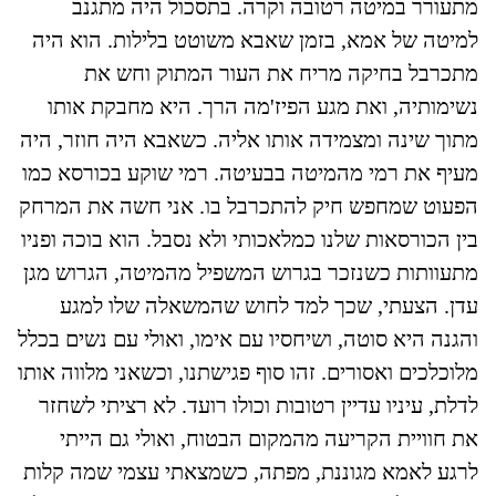
מתעורר במיטה רטובה וקרה. בתסכול היה מתגנב
למיטה של אמא, בזמן שאבא משוטט בלילות. הוא היה
מתכרבל בחיקה מריח את העור המתוק וחש את
נשימותיה, ואת מגע הפיז'מה הרך. היא מחבקת אותו
מתוך שינה ומצמידה אותו אליה. כשאבא היה חוזר, היה
מעיף את רמי מהמיטה בבעיטה. רמי שוקע בכורסא כמו
הפעוט שמחפש חיק להתכרבל בו. אני חשה את המרחק
בין הכורסאות שלנו כמלאכותי ולא נסבל. הוא בוכה ופניו
מתעוותות כשנזכר בגרוש המשפיל מהמיטה, הגרוש מגן
עדן. הצעתי, שכך למד לחוש שהמשאלה שלו למגע
והגנה היא סוטה, ושיחסיו עם אימו, ואולי עם נשים בכלל
מלוכלכים ואסורים. זהו סוף פגישתנו, וכשאני מלווה אותו
לדלת, עיניו עדיין רטובות וכולו רועד. לא רציתי לשחזר
את חוויית הקריעה מהמקום הבטוח, ואולי גם הייתי
לרגע לאמא מגוננת, מפתה, כשמצאתי עצמי שמה קלות