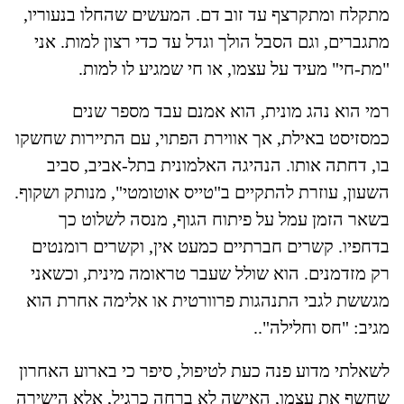
מתקלח ומתקרצף עד זוב דם. המעשים שהחלו בנעוריו,
מתגברים, וגם הסבל הולך וגדל עד כדי רצון למות. אני
"מת-חי" מעיד על עצמו, או חי שמגיע לו למות.
רמי הוא נהג מונית, הוא אמנם עבד מספר שנים
כמסזיסט באילת, אך אווירת הפתוי, עם התיירות שחשקו
בו, דחתה אותו. הנהיגה האלמונית בתל-אביב, סביב
השעון, עוזרת להתקיים ב"טייס אוטומטי", מנותק ושקוף.
בשאר הזמן עמל על פיתוח הגוף, מנסה לשלוט כך
בדחפיו. קשרים חברתיים כמעט אין, וקשרים רומנטים
רק מזדמנים. הוא שולל שעבר טראומה מינית, וכשאני
מגששת לגבי התנהגות פרוורטית או אלימה אחרת הוא
מגיב: "חס וחלילה"..
לשאלתי מדוע פנה כעת לטיפול, סיפר כי בארוע האחרון
שחשף את עצמו, האישה לא ברחה כרגיל, אלא הישירה