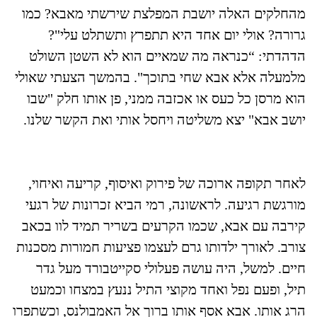
מהחלקים האלה יושבת המפלצת שירשתי מאבא? כמו
גרורה? אולי יום אחד היא תתפרץ ותשתלט עלי"?
הדהדתי: “כנראה מה שמאיים הוא לא השטן השולט
מלמעלה אלא אבא שחי בתוכך". בהמשך הצעתי שאולי
הוא מרסן כל כעס או אכזבה ממני, פן אותו חלק "שבו
יושב אבא" יצא משליטה ויחסל אותי ואת הקשר שלנו.
לאחר תקופה ארוכה של פירוק ואיסוף, קריעה ואיחוי,
מורגשת רגיעה. לראשונה, רמי הביא זכרונות של רגעי
קירבה עם אבא, שכמו הקרעים בשריר תמיד לוו בכאב
צורב. לאורך ילדותו גרם לעצמו פציעות חמורות מסכנות
חיים. למשל, היה עושה פעלולי סקייטבורד מעל גדר
תיל, ופעם נפל ואחד מקוצי התיל ננעץ במצחו וכמעט
הרג אותו. אבא אסף אותו ברוך אל האמבולנס, וכשתפרו