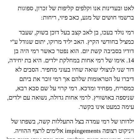
לאט ובעדינות אנו וקלפים קליפות של זכרון, ספוגות
ברשמי חושים של מגע, כאב פיזי, ריחות:
רמי נולד בעכו, בן לאב קצב בעל דוכן בשוק, שעבד
כמציל בחודשי הקיץ. האב יליד מרוקו, יתום שגודל ע"י
דודיו בסביבה קשת יום. הוא נפטר כאשר רמי היה בן
14
. אימו של רמי אחות במחלקת ילדים. היא בת יחידה,
דור שני לניצולי שואה שחיו בעוני מחפיר. הסבים לא
דיברו על הטראומות שלהם אך רמי זוכר את ביתם
כמסריח, מפחיד ומדכא. רמי קרוי על שם סבא רבא,
שניספה באושוויץ. לרמי אחות גדולה, נשואה עם ילדים,
עימה כמעט אינו בקשר.
ילדותו של רמי עמדה בצל התעללות קשה, בשפתו של
ויניקוט רצופה
impingements
אלימים לרצף ההוויה.