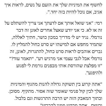
לחשוף את המיניות שלך את הזעם על נשים, לראות איך
אגיב, אם נוכל להיות בזה יחד.”.
רמי: "אני שואל אותך אם לדעתך אני צריך להשתלט על
זה או לא. כי אני יודע שאצל אחרים לאונן זה דבר
נורמלי. נגיד יש לי מדריך במכון כושר, חתיך לאללה,
שתמיד מחפש אם למישהו יש סרט כחול להמליץ לו.
גברים אוהבים לראות סרט כחול, להתגרות, לאונן, זה
נורמלי אבל לגבי עצמי אני מרגיש רע". “תאמר עוד?”
"זו מפלצת שהורסת אותי מבפנים גורמת לי לפגוע
ולהיפגע".
"אתה קרוע בין תשוקה גדולה להנות מהגוף והמיניות
שלך לבין קול פנימי שאומר שזה אסור. מתקיף. מסוכן.
ובתוך המאבק הזה יש הרבה התרגשות וגם בלבול.
ובעצם.. אתה מבקש ממני להכריע".