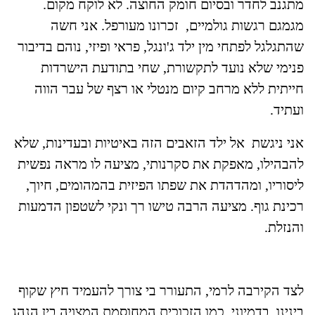
מתגנב לחדר ובסיום חומק החוצה. לא לוקח מקום.
מגמגם רגשות גולמיים, זכרונו מעורפל. אני חשה
שהתגלגל לפתחי מין ילד ג'ונגל, פראי ופיזי, נוהם בדיבור
פנימי שלא נועד לתקשורת, שחי בתודעת הישרדות
חייתית ללא מרחב קיום מנטלי או רצף של עבר הווה
ועתיד.
אני ניגשת אל ילד הזאבים הזה באיטיות ובעדינות, שלא
להבהילו, מאפקת את סקרנותי, מציעה לו מראה נפשית
ליסוריו, ומהדהדת את שפתו הפיזית בהמהומים, חיוך,
רכינת גוף. מציעה הרבה טישו רך ונקי לשטפון הדמעות
והנזלת.
לצד הקירבה לרמי, התעורר בי צורך להעמיד חיץ שקוף
בינינו, בדמיוני, כמו הזכוכית המחוסמת המצויה בין הנהג