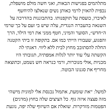
מתלהמים בפגישות הבאות, ואני חשה מולם מושפלת,
נכפית להאזין לרמי כאותן נשים שנאלצו להיחשף
לאיברו, כועסת על תוקפנותו. בהתבוננות בהדרכה על
השנאה בהעברה הנגדית, עלה שיש בי זעם על כך שרמי
ה״חדש״, הסוער והמיני, חטף ממני את רמי הילד, הרך
והפגוע, שעבורו הייתי כמו אם. בתקופה זו ביתי הקטנה
החלה להסתובב מחוץ לבית ללא ליווי. דאגתי לה
הקשתה עלי עוד יותר לגלות אמפתיה, תגובותי היו
מכניות ,אולי מנוכרות, ורמי כנראה חש נשמט, וכתוצאה
מחריף את סגנונו הבוטה.
למשל: “את שומעת, אתמול נכנסת אלי למונית מישהי
מזה פצצה איזה גוף. כל הציצים שלה בחוץ (מדגים)
הפטמות מזדקרות. שואלת אם השיזוף שלה יפה, נוגעת