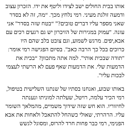
אותו בבית החולים ישב לצידו וליטף את ידו. הזכרון עצוב
ודמעה זולגת מעיני. רמי נלחץ מכך. “מה, זה לא בסדר
שאני מספר עליו דברים טובים?” “בטח שזה בסדר" אני
עונה. "עמוק במגירות של הזיכרון יש גם רגעים רכים עם
אבא,יפים. מרגש לשמוע, וגם צובט בלב שהם היו
כרוכים בכל כך הרבה כאב". בסיום הפגישה רמי אומר:
"תודה שבכית אותי". למה אתה מתכוון? “בכית את
הדמעות שלי. את הדמעות שאף פעם לא הרשתי לעצמי
לבכות עליו".
באותו שבוע, ואנחנו בסתיו של שנתנו השלישית בטיפול,
רמי הכיר עלמה, רויטל, שעלתה למוניתו ונענתה
לחיזוריו. הוא חש שזה שידוך משמיים, מהמלאך השומר
עליו. הרהרתי, שאולי כשהחל להתאבל ולאחות את אבא
הפנימי, רמי כבר פחות חרד להרוס, ומסוגל לגשש