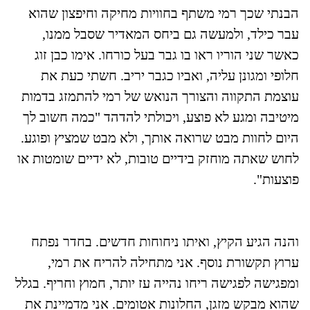
הבנתי שכך רמי משתף בחוויות מחיקה וחיפצון שהוא
עבר כילד, ולמעשה גם ביחס המאדיר שסבל ממנו,
כאשר שני הוריו ראו בו גבר בעל כורחו. אימו כבן זוג
חלופי ומגונן עליה, ואביו כגבר יריב. חשתי כעת את
עוצמת התקווה והצורך הנואש של רמי להתמזג בדמות
מיטיבה ומגע לא פוצע, ויכולתי להדהד "כמה חשוב לך
היום לחוות מבט שרואה אותך, ולא מבט שמציץ ופוגע.
לחוש שאתה מוחזק בידיים טובות, לא ידיים שומטות או
פוצעות".
והנה הגיע הקיץ, ואיתו ניחוחות חדשים. בחדר נפתח
ערוץ תקשורת נוסף. אני מתחילה להריח את רמי,
ומפגישה לפגישה ריחו נהייה עז יותר, חמוץ וחריף. בגלל
שהוא מבקש מזגן, החלונות אטומים. אני מדמיינת את