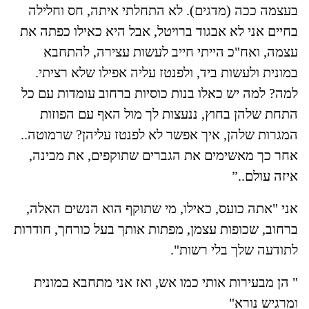
בעצמה ככה (מדגים). לא התחלתי איתה, חס וחלילה
בחיים אני לא אבגוד ברויטל, אבל היא כאילו כפתה את
עצמה, ואח"כ הייתי חייב לעשות עצירה, להתחבא
במונית ולעשות ביד, ולפנטז עליה אפילו שלא רציתי.
למה? למה יש כאלו בנות כוסיות ברחוב עומדות עם כל
התחת שלהן בחוץ, ננעצות לך מול האף עם הפוזות
המגרות שלהן, איך אפשר לא לפנטז עליהן? שרמוטה..
אחר כך מאשימים את הגברים שתוקפים, את מבינה,
איזה עולם..”
אני "אתה כועס, כאילו, מי שתוקף הוא הנשים האלה,
ברחוב, שכופות עצמן, מפתות אותך בעל כורחך, חודרות
לתודעה שלך בלי רשות".
" הן מבעירות אותי כמו אש, ואז אני מתחבא במונית
ומרגיש נורא"